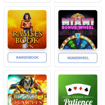
RAMSESBOOK
MIAMIWHEEL