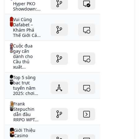
Hyper PKO
Showdown:...
Vui Cùng
Dafabet –
Khám Phá
Thế Giới Cá...
Cuộc đua
gay cấn
dành cho
Cầu thủ
xuất...
Top 5 sòng
bạc trực
tuyến năm
2025: chơi...
Frank
Stepuchin
dẫn đầu
RRPO WPT...
Giới Thiệu
Casino