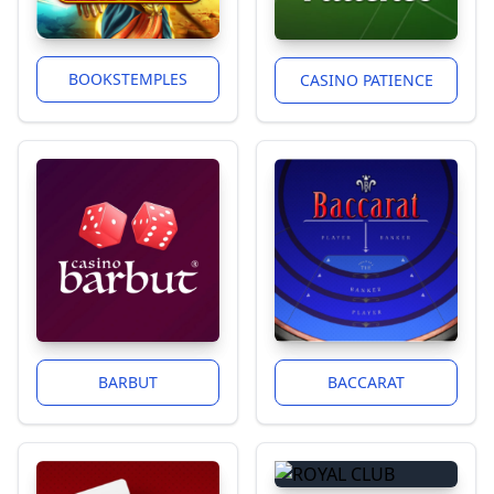
BOOKSTEMPLES
CASINO PATIENCE
BARBUT
BACCARAT