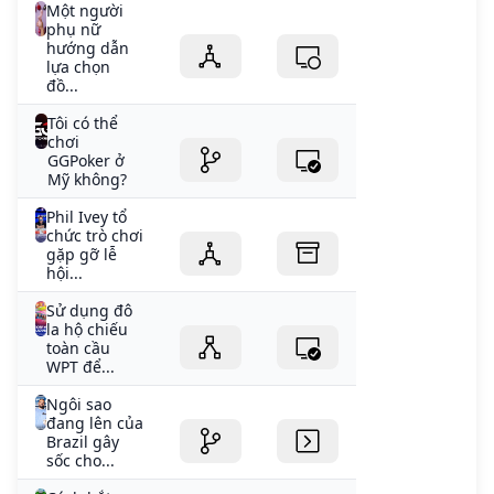
Một người
phụ nữ
hướng dẫn
lựa chọn
đồ...
Tôi có thể
chơi
GGPoker ở
Mỹ không?
Phil Ivey tổ
chức trò chơi
gặp gỡ lễ
hội...
Sử dụng đô
la hộ chiếu
toàn cầu
WPT để...
Ngôi sao
đang lên của
Brazil gây
sốc cho...