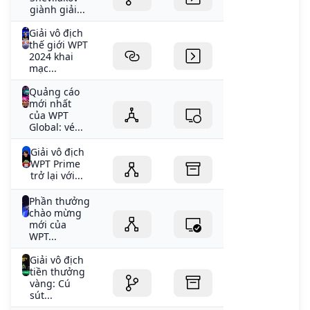
giành giải...
Giải vô địch
thế giới WPT
2024 khai
mạc...
Quảng cáo
mới nhất
của WPT
Global: vé...
Giải vô địch
WPT Prime
trở lại với...
Phần thưởng
chào mừng
mới của
WPT...
Giải vô địch
tiền thưởng
vàng: Cú
sút...