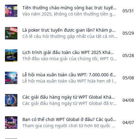
Tiền thưởng chào mừng sòng bạc trực tuyến không có tiền gửi 2025 Khám phá phần thưởng chào mừng sòng bạc trực tuyến hàng đầu mà không cần đặt cọc vào năm 2025. Khám phá các ưu đãi mới nhất của WPT Global và bắt đầu chơi ngay hôm nay.
05/31
Vào năm 2025, không có tiền thưởng tiền gửi vẫn là một trong những phương pháp tốt nhất mà sòng bạc trực tuyến sử dụng để thu hút người chơi mới. Đây là những ưu đãi không có rủi ro mà nhiều người chơi có thể tận dụng lợi thế hoàn hảo cho những người muốn học các sợi dây và không muốn tự mất tiền. Không có tiền thưởng chào mừng tiền gửi là gì?
Là poker trực tuyến được gian lận? Khám phá sự thật đằng sau câu hỏi: Poker trực tuyến có bị gian lận không? Tìm hiểu cách WPT toàn cầu đảm bảo sự công bằng an toàn và minh bạch vào năm 2025.
05/29
Có lẽ câu hỏi thường gặp nhất của tất cả những người chơi mới để chơi bài xì phé trực tuyến là:Â là poker trực tuyến được gian lận? ÂKhi có tiền thật bị đe dọa, việc tự hỏi liệu các trò chơi có công bằng không. Câu trả lời ngắn gọn?Các trang web poker trực tuyến hợp pháp không được gian lận. Nhưng bạn phải chọn đúng trang web.
Lịch trình giải đấu toàn cầu WPT 2025 Khám phá lịch trình giải đấu toàn cầu WPT mới nhất bao gồm WPT Slovakia WPT Prime Đài Loan và Lễ hội Mùa hè Montreal. Tìm hiểu làm thế nào để đủ điều kiện thông qua các vệ tinh trực tuyến.
05/28
Thở đầu vào mùa giải của chúng tôi, WPT Global đã công bố một lịch mạnh mẽ về các sự kiện trực tiếp và trực tuyến diễn ra từ cuối tháng 5 đến tháng 8 năm 2025. Cho dù bạn có phải là một chuyên gia toàn thời gian hay một chiến binh cuối tuần bình thường có rất nhiều cơ hội để chơi cho các chiến lợi phẩm lớn và thậm chí còn lớn hơn theo lịch trình này.
Lễ hội mùa xuân toàn cầu WPT: 7.000.000 đô la giải thưởng được đảm bảo Khám phá Lễ hội mùa xuân toàn cầu WPT với một giải thưởng được đảm bảo 7 triệu đô la 100% Rakeback và các giải đấu thú vị.
05/08
Lễ hội mùa xuân toàn cầu WPT hứa hẹn sẽ là một trong những sự kiện poker trực tuyến tuyệt vời nhất trong năm và cung cấp cho bạn cơ hội chiến đấu với cảm giác khi bạn chiến đấu để giành được một phần của một giải thưởng được đảm bảo đáng kinh ngạc trị giá 7 triệu đô la! Lễ hội diễn ra từ ngày 5 tháng 5 đến ngày 26 tháng 5, với các giải đấu cho người chơi thuộc mọi cấp độ kỹ năng.
Các giải đấu hàng ngày từ WPT Global Khám phá các giải đấu hàng ngày của WPT Global: Các sự kiện hàng ngày các giải thưởng được bảo đảm mua đa dạng và bảo mật mạnh mẽ trong môi trường du lịch poker thế giới đáng tin cậy.
04/08
Các giải đấu hàng ngày từ WPT Global đã trở thành một vật cố định cho người chơi đang tìm kiếm sự cạnh tranh chất lượng, ổn định trong lĩnh vực trực tuyến. Các trò chơi rủi ro cộng với tập trung vào các sự kiện gần hơn đáng kể đến hàng ngày, cho phép người chơi thường xuyên kiểm tra kỹ năng cửa hàng của họ để lấy tiền mặt và giải thưởng.
Bạn có thể chơi WPT Global ở đâu? Các quốc gia được hỗ trợ & nổi bật nền tảng Khám phá những quốc gia nào hỗ trợ WPT Global và tìm hiểu về các trò chơi poker và sòng bạc của mình. Khám phá lý do tại sao nó là một tên tuổi hàng đầu trong trò chơi trực tuyến với di sản 20 năm.
04/07
Tham gia cùng người chơi từ hơn 60 quốc gia trên thế giới, WPT Global đã xây dựng một trong những cái tên có uy tín nhất trong trò chơi trực tuyến. Điều này bao gồm: **Bắc Mỹ:**Canada, Hoa Kỳ **Châu Âu:**Vương quốc Anh, Đức, Pháp, Ý, Tây Ban Nha, Hà Lan, Bỉ, Thụy Sĩ, Áo, Ireland, Bồ Đào Nha, Thụy Điển, Na Uy, Đan Mạch, Phần Lan, Ba Lan, Cộng hòa Séc, Hungary, Romania, Bulgaria, Hy Lạp, Cyprus, Thổ Nhĩ Kỳ **Châu Á:**Nhật Bản, Hàn Quốc, Singapore, Hồng Kông, Đài Loan, Ấn Độ, Malaysia, Indonesia, Philippines, Thái Lan, Việt Nam **Châu Đại Dương:**Úc, New Zealand **Mỹ Latinh:**Brazil, Mexico, Argentina, Chile, Colombia, Costa Rica, Panama **Châu Phi & Trung Đông:**Nam Phi, Nigeria, Ai Cập, Các Tiểu vương quốc Ả Rập Thống nhất, Ả Rập Saudi, Israel WPT Global là tất cả về các tùy chọn chơi game ở cốt lõi của nó.