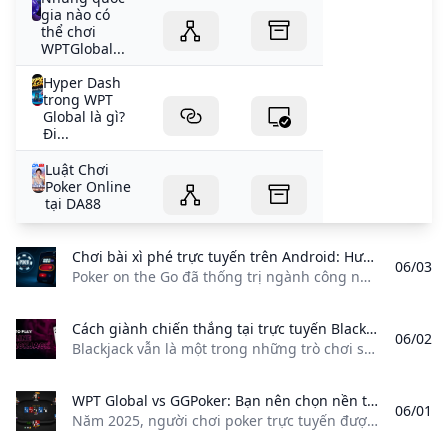
gia nào có
thể chơi
WPTGlobal...
Hyper Dash
trong WPT
Global là gì?
Đi...
Luật Chơi
Poker Online
tại DA88
Chơi bài xì phé trực tuyến trên Android: Hướng dẫn năm 2025 Bạn muốn chơi bài xì phé trực tuyến trên điện thoại hoặc máy tính bảng Android của bạn? Dưới đây là hướng dẫn năm 2025 cho các ứng dụng tính năng tốt nhất và cách WPT Global giúp poker di động dễ dàng và an toàn.
06/03
Poker on the Go đã thống trị ngành công nghiệp chơi game trực tuyến, và chưa bao giờ có nhiều người chơi thưởng thức poker trực tuyến trên thiết bị Android vào năm 2025. Miễn là bạn có điện thoại thông minh và một ứng dụng an toàn, bạn có thể chơi các trò chơi poker tiền thực từ bất cứ nơi nào-đó là một chiếc CAFÃ © hoặc giường của riêng bạn.
Cách giành chiến thắng tại trực tuyến Blackjack: Chiến lược cho năm 2025 Khám phá cách giành chiến thắng tại Blackjack trực tuyến vào năm 2025 với các chiến lược thiết yếu mẹo và một nền tảng đáng tin cậy. Tìm hiểu lý do tại sao WPT Global là lựa chọn hàng đầu cho Blackjack tiền thật.
06/02
Blackjack vẫn là một trong những trò chơi sòng bạc trực tuyến được ưa chuộng nhất năm 2025. Nó có lợi thế nhà thấp, và, với sự pha trộn giữa kỹ năng và may mắn, nó mang đến cho người chơi cơ hội đánh bại các đại lý với các quyết định tốt. Nhưng làm thế nào bạn có thể nghiêng tỷ lệ cược có lợi cho bạn? Bài viết này sẽ hướng dẫn bạn qua những gì bạn cần biết để giành chiến thắng, bao gồm lý do tại sao điều quan trọng là chơi tại một trang web có uy tín, chẳng hạn như WPT Global.
WPT Global vs GGPoker: Bạn nên chọn nền tảng poker nào vào năm 2025? So sánh WPT Global và GGPoker vào năm 2025: Khám phá sự khác biệt về tiền thưởng phần mềm dịch vụ giải đấu và nhiều hơn nữa để quyết định trang web poker nào là tốt nhất cho bạn.
06/01
Năm 2025, người chơi poker trực tuyến được tha hồ lựa chọn. Trong số những cái tên được nói đến nhiều nhất trong trò chơi làWPT toàn cầuVàGGPOKERHai nền tảng cung cấp trải nghiệm poker trực tuyến đẳng cấp thế giới. Nhưng cái nào phù hợp với bạn? Sự cố này so sánh các tính năng cốt lõi của họ, trải nghiệm người chơi và giá trị, giúp bạn đưa ra quyết định sáng suốt nhất.