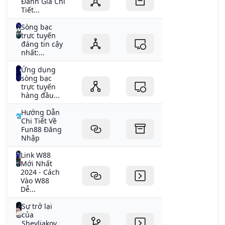
Đánh Giá Chi
Tiết...
Sòng bạc
trực tuyến
đáng tin cậy
nhất:...
Ứng dụng
sòng bạc
trực tuyến
hàng đầu...
Hướng Dẫn
Chi Tiết Về
Fun88 Đăng
Nhập
Link W88
Mới Nhất
2024 - Cách
Vào W88
Dễ...
Sự trở lại
của
Shevliakov