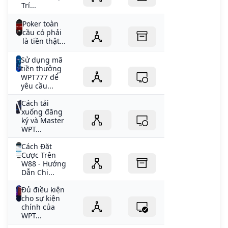
Trí...
Poker toàn
cầu có phải
là tiền thật...
Sử dụng mã
tiền thưởng
WPT777 để
yêu cầu...
Cách tải
xuống đăng
ký và Master
WPT...
Cách Đặt
Cược Trên
W88 - Hướng
Dẫn Chi...
Đủ điều kiện
cho sự kiện
chính của
WPT...