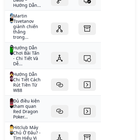
Hướng Dẫn...
Martin
Tsvetanov
giành chiến
thắng
trong...
Hướng Dẫn
Chơi Bài Tấn
- Chi Tiết Và
Dễ...
Hướng Dẫn
Chi Tiết Cách
Rút Tiền Từ
W88
Đủ điều kiện
tham quan
Red Dragon
Poker...
Hitclub Máy
Chủ Ở Đâu? -
Tìm Hiểu Vị