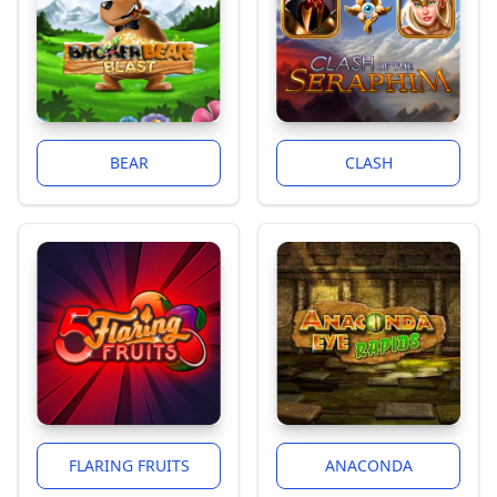
BEAR
CLASH
FLARING FRUITS
ANACONDA