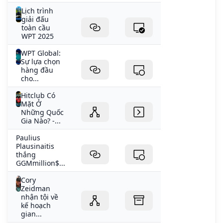
Lịch trình
giải đấu
toàn cầu
WPT 2025
WPT Global:
Sự lựa chọn
hàng đầu
cho...
Hitclub Có
Mặt Ở
Những Quốc
Gia Nào? -...
Paulius
Plausinaitis
thắng
GGMmillion$...
Cory
Zeidman
nhận tội về
kế hoạch
gian...