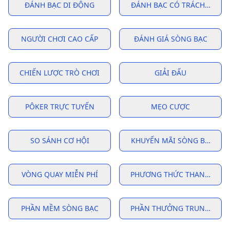
ĐÁNH BẠC DI ĐỘNG
ĐÁNH BẠC CÓ TRÁCH NHIỆ
NGƯỜI CHƠI CAO CẤP
ĐÁNH GIÁ SÒNG BẠC
CHIẾN LƯỢC TRÒ CHƠI
GIẢI ĐẤU
PÔKER TRỰC TUYẾN
MẸO CƯỢC
SO SÁNH CƠ HỘI
KHUYẾN MÃI SÒNG BẠC
VÒNG QUAY MIỄN PHÍ
PHƯƠNG THỨC THANH TOÁ
PHẦN MỀM SÒNG BẠC
PHẦN THƯỞNG TRUNG THÀ