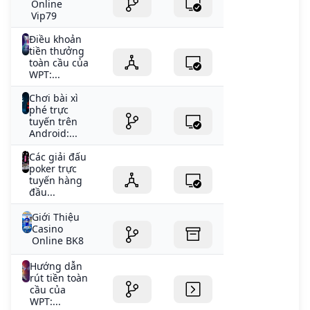
Online
Vip79
Điều khoản
tiền thưởng
toàn cầu của
WPT:...
Chơi bài xì
phé trực
tuyến trên
Android:...
Các giải đấu
poker trực
tuyến hàng
đầu...
Giới Thiệu
Casino
Online BK8
Hướng dẫn
rút tiền toàn
cầu của
WPT:...