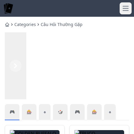
Ope
Categories
Câu Hỏi Thường Gặp
Home
Previous
Next
🎮
🎰
♠️
🎲
🎮
🎰
♠️