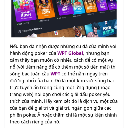
Nếu bạn đã nhận được những cú đá của mình với
hành động poker của
WPT Global
, nhưng bạn
cảm thấy bạn muốn có nhiều cách để có một vụ
nổ (với tiềm năng để có thêm một số tiền mặt) thì
sòng bạc toàn cầu
WPT
có thể nằm ngay trên
đường phố của bạn. Đó là một khu vực sòng bạc
trực tuyến ẩn trong cùng một ứng dụng (hoặc
trang web) nơi bạn chơi các giải đấu poker yêu
thích của mình. Hãy xem xét đó là dịch vụ một cửa
của bạn để giải trí và giải trí, ngắn gọn giữa các
phiên poker, Â hoặc thậm chí là một sự kiện chính
theo cách riêng của nó.