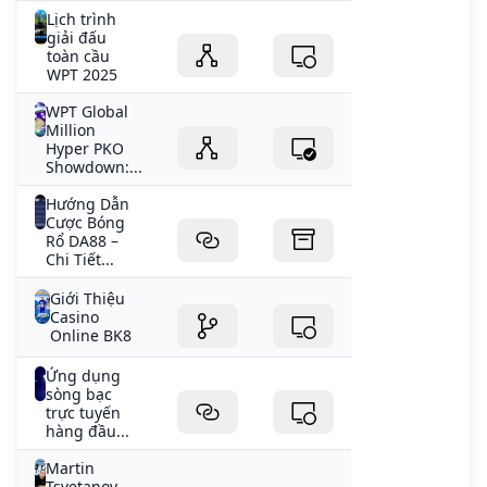
Lịch trình
giải đấu
toàn cầu
WPT 2025
WPT Global
Million
Hyper PKO
Showdown:...
Hướng Dẫn
Cược Bóng
Rổ DA88 –
Chi Tiết...
Giới Thiệu
Casino
Online BK8
Ứng dụng
sòng bạc
trực tuyến
hàng đầu...
Martin
Tsvetanov