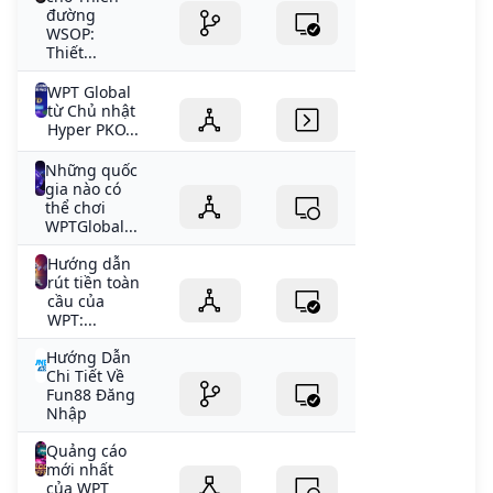
đường
WSOP:
Thiết...
WPT Global
từ Chủ nhật
Hyper PKO...
Những quốc
gia nào có
thể chơi
WPTGlobal...
Hướng dẫn
rút tiền toàn
cầu của
WPT:...
Hướng Dẫn
Chi Tiết Về
Fun88 Đăng
Nhập
Quảng cáo
mới nhất
của WPT