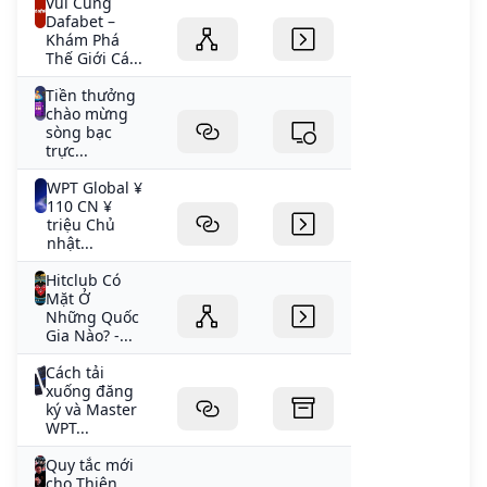
Vui Cùng
Dafabet –
Khám Phá
Thế Giới Cá...
Tiền thưởng
chào mừng
sòng bạc
trực...
WPT Global ¥
110 CN ¥
triệu Chủ
nhật...
Hitclub Có
Mặt Ở
Những Quốc
Gia Nào? -...
Cách tải
xuống đăng
ký và Master
WPT...
Quy tắc mới
cho Thiên