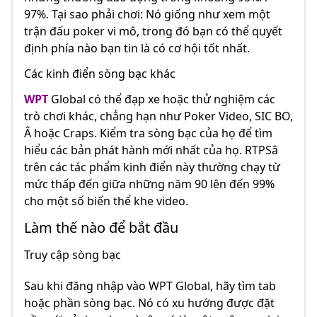
97%. Tại sao phải chơi: Nó giống như xem một
trận đấu poker vi mô, trong đó bạn có thể quyết
định phía nào bạn tin là có cơ hội tốt nhất.
Các kinh điển sòng bạc khác
WPT
Global có thể đạp xe hoặc thử nghiệm các
trò chơi khác, chẳng hạn như Poker Video, SIC BO,
Â hoặc Craps. Kiểm tra sòng bạc của họ để tìm
hiểu các bản phát hành mới nhất của họ. RTPSâ
trên các tác phẩm kinh điển này thường chạy từ
mức thấp đến giữa những năm 90 lên đến 99%
cho một số biến thể khe video.
Làm thế nào để bắt đầu
Truy cập sòng bạc
Sau khi đăng nhập vào WPT Global, hãy tìm tab
hoặc phần sòng bạc. Nó có xu hướng được đặt