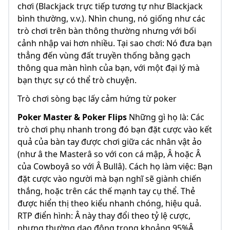
chơi (Blackjack trực tiếp tương tự như Blackjack
bình thường, v.v.). Nhìn chung, nó giống như các
trò chơi trên bàn thông thường nhưng với bối
cảnh nhập vai hơn nhiều. Tại sao chơi: Nó đưa bạn
thẳng đến vùng đất truyền thống bằng gạch
thông qua màn hình của bạn, với một đại lý mà
bạn thực sự có thể trò chuyện.
Trò chơi sòng bạc lấy cảm hứng từ poker
Poker Master & Poker Flips
Những gì họ là: Các
trò chơi phụ nhanh trong đó bạn đặt cược vào kết
quả của bàn tay được chơi giữa các nhân vật ảo
(như â the Masterâ so với con cá mập, Â hoặc Â
của Cowboyâ so với Â Bullâ). Cách họ làm việc: Bạn
đặt cược vào người mà bạn nghĩ sẽ giành chiến
thắng, hoặc trên các thế mạnh tay cụ thể. Thẻ
được hiển thị theo kiểu nhanh chóng, hiệu quả.
RTP điển hình: Â này thay đổi theo tỷ lệ cược,
nhưng thường dao động trong khoảng 95%Â