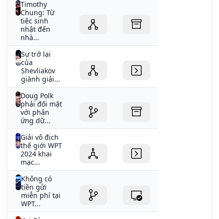
Timothy
Chung: Từ
tiệc sinh
nhật đến
nhà...
Sự trở lại
của
Shevliakov
giành giải...
Doug Polk
phải đối mặt
với phản
ứng dữ...
Giải vô địch
thế giới WPT
2024 khai
mạc...
Không có
tiền gửi
miễn phí tại
WPT...