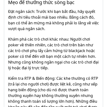
Mẹo để thưởng thức sòng bạc
Đặt ngân sách: Trước khi bạn bắt đầu, hãy quyết
định chi tiêu thoải mái bao nhiêu. Bằng cách đó,
bạn có thể ăn mừng mà không phải lo lắng về việc
vượt quá ngân sách.
Khám phá các trò chơi khác nhau: Người chơi
poker về thiên nhiên, các trò chơi trên bàn như
các trò chơi phụ lấy cảm hứng từ blackjack hoặc
poker có thể đến với bạn một cách tự nhiên hơn.
Nhưng cũng không ngần ngại cho các trò chơi đại
lý hoặc đại lý trực tiếp.
Kiểm tra RTP & Biến động: Các khe thường có RTP
(trả lại cho người chơi) được liệt kê, cũng như xếp
hạng biến động (cho dù nó được thanh toán
thường xuyên hay không thường xuyên nhưng
không thanh toán số lượng lớn hơn). Những điều