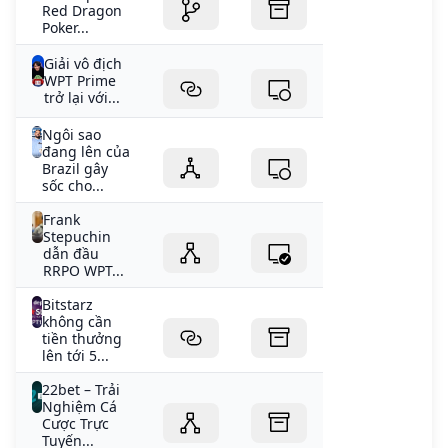
Red Dragon
Poker...
Giải vô địch
WPT Prime
trở lại với...
Ngôi sao
đang lên của
Brazil gây
sốc cho...
Frank
Stepuchin
dẫn đầu
RRPO WPT...
Bitstarz
không cần
tiền thưởng
lên tới 5...
22bet – Trải
Nghiệm Cá
Cược Trực
Tuyến...