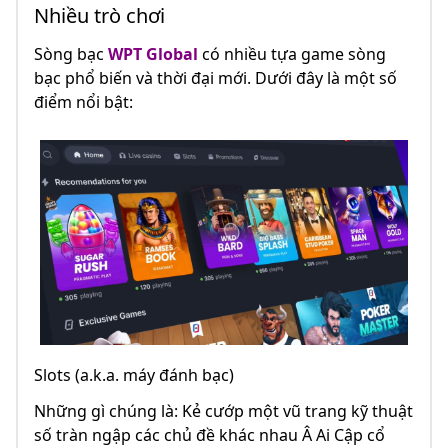
Nhiều trò chơi
Sòng bạc
WPT Global
có nhiều tựa game sòng
bạc phổ biến và thời đại mới. Dưới đây là một số
điểm nổi bật:
Slots (a.k.a. máy đánh bạc)
Những gì chúng là: Kẻ cướp một vũ trang kỹ thuật
số tràn ngập các chủ đề khác nhau Â Ai Cập cổ