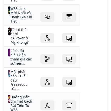
Tiết
W88 Link
Mới Nhất và
Đánh Giá Chi
Tiết...
Tôi có thể
chơi
GGPoker ở
Mỹ không?
Cách đủ
điều kiện
tham gia các
sự kiện...
Một phát
bắn - Giải
đấu
Freezeout
của...
Hướng Dẫn
Chi Tiết Cách
Rút Tiền Từ
W88