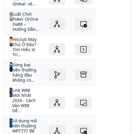
Global: vé...
Luật Chơi
Poker Online
Da88 –
Hướng Dẫn...
Hitclub Máy
Chủ Ở Đâu? -
Tìm Hiểu Vị
Trí...
Sòng bạc
tiền thưởng
hàng đầu
không có...
Link W88
Mới Nhất
2024 - Cách
Vào W88
Dễ...
Sử dụng mã
tiền thưởng
WPT777 để