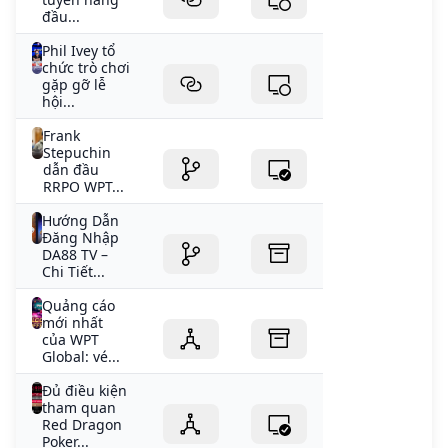
đầu...
Phil Ivey tổ
chức trò chơi
gặp gỡ lễ
hội...
Frank
Stepuchin
dẫn đầu
RRPO WPT...
Hướng Dẫn
Đăng Nhập
DA88 TV –
Chi Tiết...
Quảng cáo
mới nhất
của WPT
Global: vé...
Đủ điều kiện
tham quan
Red Dragon
Poker...