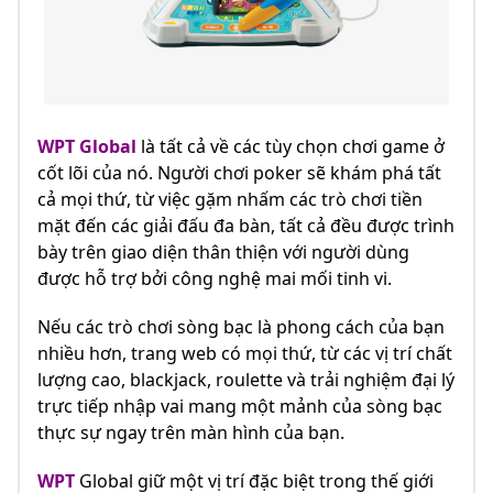
WPT Global
là tất cả về các tùy chọn chơi game ở
cốt lõi của nó. Người chơi poker sẽ khám phá tất
cả mọi thứ, từ việc gặm nhấm các trò chơi tiền
mặt đến các giải đấu đa bàn, tất cả đều được trình
bày trên giao diện thân thiện với người dùng
được hỗ trợ bởi công nghệ mai mối tinh vi.
Nếu các trò chơi sòng bạc là phong cách của bạn
nhiều hơn, trang web có mọi thứ, từ các vị trí chất
lượng cao, blackjack, roulette và trải nghiệm đại lý
trực tiếp nhập vai mang một mảnh của sòng bạc
thực sự ngay trên màn hình của bạn.
WPT
Global giữ một vị trí đặc biệt trong thế giới