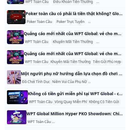
WPT Toàn Cầu
Điều Khoản Tiền Thưởng
Tiền Gửi Phù Hợp
Poker toàn cầu có phải là tiền thật không? Global Poker kết hợp trò chơi xã hội với cơ hội kiếm được tiền thật. Mô hình rút thăm trúng thưởng hợp pháp của nó làm cho nó trở thành một nền tảng phổ biến ở Hoa Kỳ và Canada. Tìm hiểu hệ thống tiền tệ của Global Poker Tiền vàng Tiền vàng chỉ nhằm mục đích giải trí và không thể quy đổi thành tiền mặt. Chúng được bao gồm trong các gói mà người chơi có thể mua.
Poker Toàn Cầu
Poker Trực Tuyến
Mô Hình Rút Thăm Trúng
Quảng cáo mới nhất của WPT Global: vé cho một số tiền chơi bổ sung Này người hâm mộ poker! Trong khi bạn đã nhận được sự hồi hộp của mình tại các bảng poker toàn cầu của WPT, hành động tiếp tục trên đường chân trời là một chương trình khuyến mãi tiền thưởng mà đóng gói một số cú đấm nghiêm trọng. WPTÂ Global có ưu đãi tiền gửi đầu tiên hào phóng, như được xác nhận trên trang tiền thưởng chính thức của nó (https://wptglobal.
WPT Toàn Cầu
Khuyến Mãi Tiền Thưởng
Tiền Gửi Phù Hợp
Quảng cáo mới nhất của WPT Global: vé cho một số tiền chơi bổ sung Này người hâm mộ poker! Trong khi bạn đã nhận được sự hồi hộp của mình tại các bảng poker toàn cầu của WPT, hành động tiếp tục trên đường chân trời là một chương trình khuyến mãi tiền thưởng mà đóng gói một số cú đấm nghiêm trọng. WPTÂ Global có ưu đãi tiền gửi đầu tiên hào phóng, như được xác nhận trên trang tiền thưởng chính thức của nó (https://wptglobal.
WPT Toàn Cầu
Khuyến Mãi Tiền Thưởng
Tiền Gửi Phù Hợp
Một người phụ nữ hướng dẫn lựa chọn đồ chơi tình dục hoàn hảo Trở thành Real â Cõi đồ chơi tình dục có thể cảm thấy rất giống với cửa hàng kẹo đó với hòn đảo vô tận. Đó là thú vị, chắc chắn, nhưng cũng hơi áp đảo. Cho dù bạn là một người mới tò mò về những trải nghiệm mới hay ai đó đang tìm cách gia vị mọi thứ, món đồ chơi phù hợp với bạn chỉ là vấn đề biết bản thân và mong muốn của bạn.
Đồ Chơi Tình Dục
Niềm Vui Của Phụ Nữ
Hướng Dẫn Của Phụ Nữ
Không có tiền gửi miễn phí tại WPT Global - chơi mà không chi tiêu Không có tiền thưởng tiền gửi là một phát hiện hiếm khi nói đến sòng bạc trực tuyến - nhưng WPT Global chỉ là một trong số các sòng bạc trực tuyến hạn chế nơi bạn có thể nhận được chúng. Looking để chơi ở các trò chơi khe tốt nhất mà không có cam kết tiền tệ liên quan? Đây là cách bạn có thể nhận được các spins máy đánh bạc miễn phí, không cần đặt cọc.
WPT Toàn Cầu
Vòng Quay Miễn Phí
Không Có Tiền Gửi
WPT Global Million Hyper PKO Showdown: Chi tiết & Hướng dẫn sự kiện WPT Global Sunday Hyper PKO Showdown là sự kiện poker trực tuyến điện khí hóa cung cấp cho bạn sự hồi hộp lớn và các khoản thanh toán lớn. Với định dạng bất thường và phí vào cửa thấp, nó đã bắt đầu thu hút người chơi poker quốc tế. Người chơi có thể mong đợi điều gì từ Million Chủ nhật Hyper PKO Showdown? Million Sunday Hyper PKO Showdown là một giải đấu poker loại trực tiếp (PKO) tiến bộ, vì vậy mọi người tham gia đều bắt đầu với giá KO trên Noggin của họ.
WPT Toàn Cầu
Hàng Triệu Chủ Nhật Hyper PKO Showdown
Po