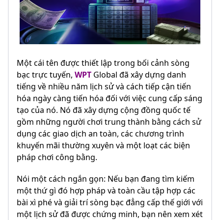
Một cái tên được thiết lập trong bối cảnh sòng
bạc trực tuyến,
WPT
Global đã xây dựng danh
tiếng về nhiều năm lịch sử và cách tiếp cận tiến
hóa ngày càng tiến hóa đối với việc cung cấp sáng
tạo của nó. Nó đã xây dựng cộng đồng quốc tế
gồm những người chơi trung thành bằng cách sử
dụng các giao dịch an toàn, các chương trình
khuyến mãi thường xuyên và một loạt các biện
pháp chơi công bằng.
Nói một cách ngắn gọn: Nếu bạn đang tìm kiếm
một thứ gì đó hợp pháp và toàn cầu tập hợp các
bài xì phé và giải trí sòng bạc đẳng cấp thế giới với
một lịch sử đã được chứng minh, bạn nên xem xét