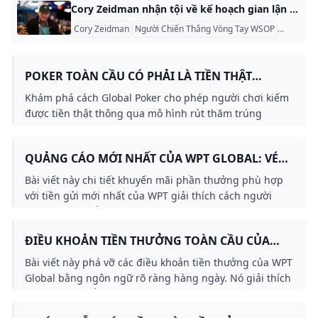
Cory Zeidman nhận tội về kế hoạch gian lận cá cược thể thao Cựu người chiến thắng vòng tay WSOP Cory Zeidman đã thừa nhận tội liên quan đến kế hoạch gian lận cá cược thể thao trị giá 25 triệu USD. Chuyên gia poker 64 tuổi, người từng nổi tiếng trong cộng đồng poker, giờ đã trở thành câu chuyện cảnh giác về sự lừa dối và tham lam. Sự tham gia của anh ta vào hoạt động quy mô lớn này đã lợi dụng những cá nhân dễ bị tổn thương đang tìm kiếm lời khuyên nội bộ về các sự kiện thể thao.
Cory Zeidman
Người Chiến Thắng Vòng Tay WSOP
Lừa Đảo 
POKER TOÀN CẦU CÓ PHẢI LÀ TIỀN THẬT
KHÔNG?
Khám phá cách Global Poker cho phép người chơi kiếm
được tiền thật thông qua mô hình rút thăm trúng
thưởng độc đáo trong khi tuân thủ luật pháp Hoa Kỳ và
Canada.
QUẢNG CÁO MỚI NHẤT CỦA WPT GLOBAL: VÉ
CHO MỘT SỐ TIỀN CHƠI BỔ SUNG
Bài viết này chi tiết khuyến mãi phần thưởng phù hợp
với tiền gửi mới nhất của WPT giải thích cách người
chơi mới có thể yêu cầu thêm vé giải đấu và các vòng
quay toàn cầu dựa trên số tiền gửi của họ cùng với các
ĐIỀU KHOẢN TIỀN THƯỞNG TOÀN CẦU CỦA
điều kiện thưởng như yêu cầu đặt cược giới hạn thời
WPT: TIỀN MẶT ĐƯỢC THỰC HIỆN ĐƠN GIẢN
gian và biến thể khu vực.
Bài viết này phá vỡ các điều khoản tiền thưởng của WPT
Global bằng ngôn ngữ rõ ràng hàng ngày. Nó giải thích
làm thế nào để yêu cầu tiền thưởng phù hợp với tiền
gửi đầu tiên các yêu cầu đặt cược trò chơi đủ điều kiện