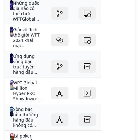
Những quốc
gia nào có
thể chơi
WPTGlobal...
Giải vô địch
thế giới WPT
2024 khai
mạc...
Ứng dụng
sòng bạc
trực tuyến
hàng đầu...
WPT Global
Million
Hyper PKO
Showdown:...
Sòng bạc
tiền thưởng
hàng đầu
không có...
Là poker