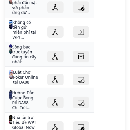
phải đối mặt
với phản
ứng dữ...
Không có
tiền gửi
miễn phí tại
WPT...
Sòng bạc
trực tuyến
đáng tin cậy
nhất:...
Luật Chơi
Poker Online
tại DA88
Hướng Dẫn
Cược Bóng
Rổ DA88 –
Chi Tiết...
Nhà tài trợ
Tiêu đề WPT
Global Now