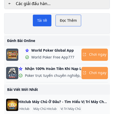
Các giải đấu hàng
ngày từ WPT Global
i online
i: Chơi bài Domino,
PLAY NOW
Tải Về
Đọc Thêm
ĐÁNH BÀI ONLINE
bài 2, Uno Online,
i biển, Vua đánh bài
Đánh Bài Online
Loteria
World Poker Global App
Chơi ngay
World Poker Free App777
Nhận 100% Hoàn Tiền Khi Nạp Lần Đầu
Chơi ngay
Poker trực tuyến chuyên nghiệp, giành giải thưởng
Bài Viết Mới Nhất
Hitclub Máy Chủ Ở Đâu? - Tìm Hiểu Vị Trí Máy Chủ Của Hitclub Hitclub là một cổng game bài trực tuyến uy tín, được nhiều người chơi tại Việt Nam và khu vực châu Á tin tưởng. Với đa dạng các trò chơi như tiến lên miền Nam, xì tố, mậu binh, tài xỉu, xóc đĩa và nhiều trò chơi khác, Hitclub mang đến trải nghiệm giải trí đa dạng và hấp dẫn cho người dùng. Vị Trí Máy Chủ Của Hitclub Theo thông tin từ các nguồn đáng tin cậy, máy chủ của Hitclub được đặt tại các địa điểm sau:
Hitclub
Máy Chủ Hitclub
Vị Trí Máy Chủ