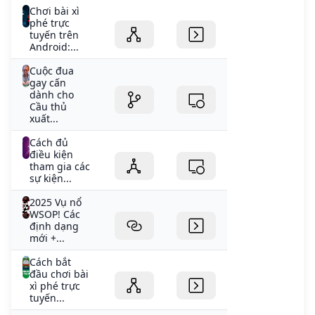
Chơi bài xì
phé trực
tuyến trên
Android:...
Cuộc đua
gay cấn
dành cho
Cầu thủ
xuất...
Cách đủ
điều kiện
tham gia các
sự kiện...
2025 Vụ nổ
WSOP! Các
định dạng
mới +...
Cách bắt
đầu chơi bài
xì phé trực
tuyến...