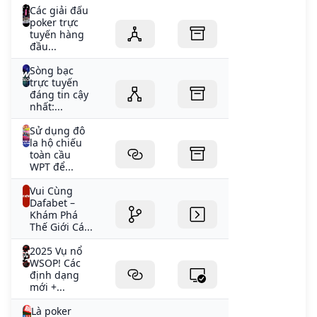
Các giải đấu
poker trực
tuyến hàng
đầu...
Sòng bạc
trực tuyến
đáng tin cậy
nhất:...
Sử dụng đô
la hộ chiếu
toàn cầu
WPT để...
Vui Cùng
Dafabet –
Khám Phá
Thế Giới Cá...
2025 Vụ nổ
WSOP! Các
định dạng
mới +...
Là poker