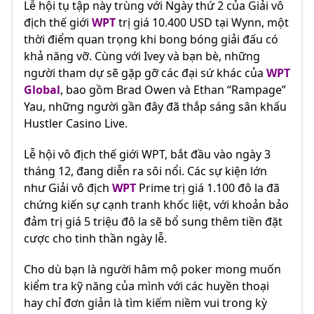
Lễ hội tụ tập này trùng với Ngày thứ 2 của Giải vô
địch thế giới
WPT
trị giá 10.400 USD tại Wynn, một
thời điểm quan trọng khi bong bóng giải đấu có
khả năng vỡ. Cùng với Ivey và bạn bè, những
người tham dự sẽ gặp gỡ các đại sứ khác của
WPT
Global
, bao gồm Brad Owen và Ethan “Rampage”
Yau, những người gần đây đã thắp sáng sân khấu
Hustler Casino Live.
Lễ hội vô địch thế giới WPT, bắt đầu vào ngày 3
tháng 12, đang diễn ra sôi nổi. Các sự kiện lớn
như Giải vô địch
WPT
Prime trị giá 1.100 đô la đã
chứng kiến ​​sự cạnh tranh khốc liệt, với khoản bảo
đảm trị giá 5 triệu đô la sẽ bổ sung thêm tiền đặt
cược cho tinh thần ngày lễ.
Cho dù bạn là người hâm mộ poker mong muốn
kiểm tra kỹ năng của mình với các huyền thoại
hay chỉ đơn giản là tìm kiếm niềm vui trong kỳ