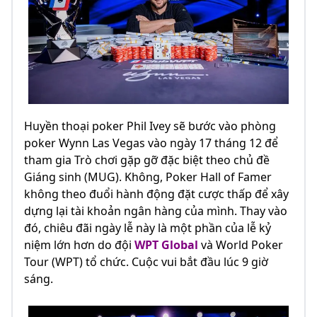
Huyền thoại poker Phil Ivey sẽ bước vào phòng
poker Wynn Las Vegas vào ngày 17 tháng 12 để
tham gia Trò chơi gặp gỡ đặc biệt theo chủ đề
Giáng sinh (MUG). Không, Poker Hall of Famer
không theo đuổi hành động đặt cược thấp để xây
dựng lại tài khoản ngân hàng của mình. Thay vào
đó, chiêu đãi ngày lễ này là một phần của lễ kỷ
niệm lớn hơn do đội
WPT Global
và World Poker
Tour (WPT) tổ chức. Cuộc vui bắt đầu lúc 9 giờ
sáng.