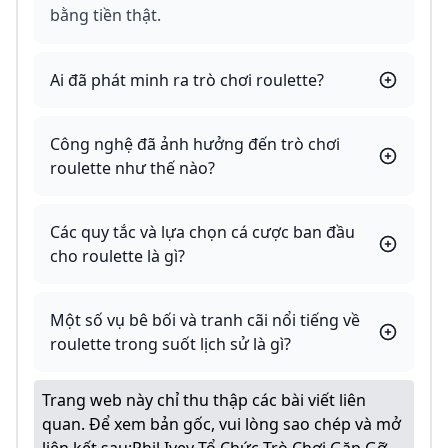
bằng tiền thật.
Ai đã phát minh ra trò chơi roulette?
Công nghệ đã ảnh hưởng đến trò chơi
roulette như thế nào?
Các quy tắc và lựa chọn cá cược ban đầu
cho roulette là gì?
Một số vụ bê bối và tranh cãi nổi tiếng về
roulette trong suốt lịch sử là gì?
Trang web này chỉ thu thập các bài viết liên
quan. Để xem bản gốc, vui lòng sao chép và mở
liên kết sau:
Phil Ivey Tổ Chức Trò Chơi Gặp Gỡ