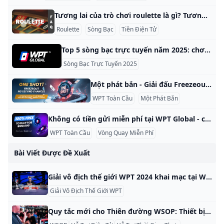
Tương lai của trò chơi roulette là gì? Tương lai của trò chơi roulette là gì? Một tương lai tiềm năng cho roulette là sự tích hợp của công nghệ thực tế ảo và tăng cường. Điều này sẽ cho phép người chơi đắm mình trong môi trường sòng bạc ảo và tận hưởng trải nghiệm chơi game thực tế và hấp dẫn hơn. Một tương lai tiềm năng khác cho roulette là sự phát triển liên tục của trò chơi trực tuyến.
Roulette
Sòng Bạc
Tiền Điện Tử
Top 5 sòng bạc trực tuyến năm 2025: chơi ở đâu và giành chiến thắng lớn Top 5 sòng bạc trực tuyến năm 2025: chơi ở đâu và giành chiến thắng lớn Top 5 sòng bạc trực tuyến năm 2025: chơi ở đâu và giành chiến thắng lớn Ngành công nghiệp sòng bạc trực tuyến vào năm 2025 đã chứng kiến ​​sự tăng trưởng đáng chú ý, cung cấp cho người chơi rất nhiều lựa chọn để thưởng thức các trò chơi yêu thích của họ. Dựa trên các yếu tố như đa dạng trò chơi, trải nghiệm người dùng, tiền thưởng và bảo mật, đây là 5 sòng bạc trực tuyến hàng đầu bạn nên xem xét:
Sòng Bạc Trực Tuyến 2025
Sòng Bạc Trực Tuyến Tốt Nh
Một phát bắn - Giải đấu Freezeout của WPT Global Một phát bắn Cảm nhận sự phấn khích từ trên cao - Giải đấu đóng băng toàn cầu WPT **ĐỌC:**Một phát bắn của WPT Global, The Game: Â Chơi nó ngay bây giờ! Giải đấu đóng băng WPT Global trình bày một định dạng giải đấu độc đáo trong thế giới của poker trực tuyến: The one Shot! Đóng băng. Sự kiện này dành cho người chơi sống vì áp lực và mong muốn poker cổ phần thuần túy.
WPT Toàn Cầu
Một Phát Bắn
Giải Đấu Đón
Không có tiền gửi miễn phí tại WPT Global - chơi mà không chi tiêu Không có tiền thưởng tiền gửi là một phát hiện hiếm khi nói đến sòng bạc trực tuyến - nhưng WPT Global chỉ là một trong số các sòng bạc trực tuyến hạn chế nơi bạn có thể nhận được chúng. Looking để chơi ở các trò chơi khe tốt nhất mà không có cam kết tiền tệ liên quan? Đây là cách bạn có thể nhận được các spins máy đánh bạc miễn phí, không cần đặt cọc.
WPT Toàn Cầu
Vòng Quay Miễn Phí
Không Có Tiền Gửi
Bài Viết Được Đề Xuất
Giải vô địch thế giới WPT 2024 khai mạc tại Wynn Las Vegas: Điều gì sẽ xảy ra Lễ hội vô địch thế giới World Poker Tour (WPT) đã quay trở lại Wynn Las Vegas cho một mùa giải 2024 đầy hành động. Bắt đầu từ ngày 3 tháng 12, lễ hội có một lịch trình giải đấu phong phú, bao gồm Giải vô địch WPT Prime trị giá 1.100 đô la rất được mong đợi và Giải vô địch thế giới WPT trị giá 10.400 đô la.
Giải Vô Địch Thế Giới WPT
Bài Poker Wynn Las Vegas
Giải
Quy tắc mới cho Thiên đường WSOP: Thiết bị điện tử và Hỗ trợ theo thời gian thực Chuỗi WSOP Paradise khởi động với các quy tắc mới Chỉ còn vài ngày nữa là loạt World Series of Poker (WSOP) Paradise diễn ra và những người chơi tham dự nên lưu ý về một thay đổi quy tắc quan trọng sẽ ảnh hưởng đến việc sử dụng các thiết bị điện tử tại bàn. Giải đấu bắt đầu ở Bahamas vào ngày 6 tháng 12, bao gồm 13 sự kiện vòng tay vàng trực tiếp và hai sự kiện trực tuyến, tất cả đều được PokerNews đưa tin trực tiếp.