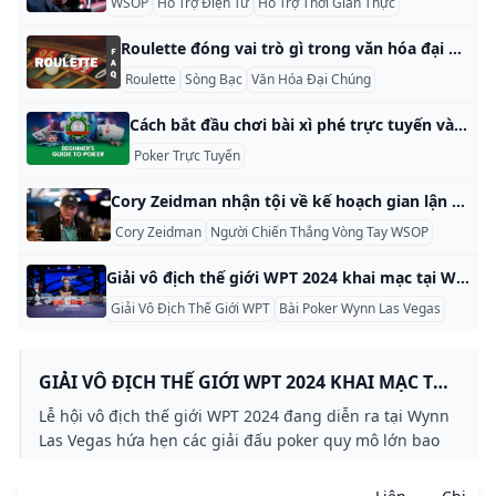
WSOP
Hỗ Trợ Điện Tử
Hỗ Trợ Thời Gian Thực
Roulette đóng vai trò gì trong văn hóa đại chúng chẳng hạn như phim ảnh và văn học? Roulette đóng vai trò gì trong văn hóa đại chúng, chẳng hạn như phim ảnh và văn học? Roulette đã đóng một vai trò quan trọng trong văn hóa đại chúng, xuất hiện trong nhiều bộ phim, sách và các hình thức truyền thông khác. Trong phim ảnh, Roulette thường xuất hiện như biểu tượng của sự hào nhoáng, sang trọng và mạo hiểm. Một trong những ví dụ nổi tiếng nhất là bộ phim kinh điển “Casablanca,” trong đó trò chơi được giới thiệu nổi bật trong một số cảnh.
Roulette
Sòng Bạc
Văn Hóa Đại Chúng
Cách bắt đầu chơi bài xì phé trực tuyến vào năm 2025: Hướng dẫn dành cho người mới bắt đầu Có nhiều bài xì phé phía trước cho tất cả chúng ta trong tương lai gần. Nhiều người đã viết cáo phó của nó, tuyên bố sự bùng nổ đã ăn một đám cháy truyền hình đã kết thúc, nhưng đừng quên chúng tôi đã biến góc sau boom và một kỷ nguyên poker mới đã đến. Hãy để mắt ra. Nếu bạn chưa quen với poker hoặc chuyển từ các trò chơi trực tiếp, hướng dẫn này sẽ giúp bạn bắt đầu trong poker trực tuyến.
Poker Trực Tuyến
Hướng Dẫn Poker Cho Người Mới Bắt Đ
Cory Zeidman nhận tội về kế hoạch gian lận cá cược thể thao Cựu người chiến thắng vòng tay WSOP Cory Zeidman đã thừa nhận tội liên quan đến kế hoạch gian lận cá cược thể thao trị giá 25 triệu USD. Chuyên gia poker 64 tuổi, người từng nổi tiếng trong cộng đồng poker, giờ đã trở thành câu chuyện cảnh giác về sự lừa dối và tham lam. Sự tham gia của anh ta vào hoạt động quy mô lớn này đã lợi dụng những cá nhân dễ bị tổn thương đang tìm kiếm lời khuyên nội bộ về các sự kiện thể thao.
Cory Zeidman
Người Chiến Thắng Vòng Tay WSOP
Lừa Đảo 
Giải vô địch thế giới WPT 2024 khai mạc tại Wynn Las Vegas: Điều gì sẽ xảy ra Lễ hội vô địch thế giới World Poker Tour (WPT) đã quay trở lại Wynn Las Vegas cho một mùa giải 2024 đầy hành động. Bắt đầu từ ngày 3 tháng 12, lễ hội có một lịch trình giải đấu phong phú, bao gồm Giải vô địch WPT Prime trị giá 1.100 đô la rất được mong đợi và Giải vô địch thế giới WPT trị giá 10.400 đô la.
Giải Vô Địch Thế Giới WPT
Bài Poker Wynn Las Vegas
Giải Đấ
GIẢI VÔ ĐỊCH THẾ GIỚI WPT 2024 KHAI MẠC TẠI
WYNN LAS VEGAS: ĐIỀU GÌ SẼ XẢY RA
Lễ hội vô địch thế giới WPT 2024 đang diễn ra tại Wynn
Las Vegas hứa hẹn các giải đấu poker quy mô lớn bao
gồm Giải vô địch Prime trị giá 1.100 USD và Giải vô địch
thế giới WPT trị giá 10.400 USD.