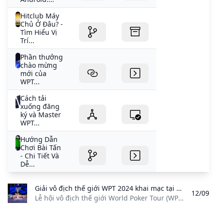
Hitclub Máy
Chủ Ở Đâu? -
Tìm Hiểu Vị
Trí...
Phần thưởng
chào mừng
mới của
WPT...
Cách tải
xuống đăng
ký và Master
WPT...
Hướng Dẫn
Chơi Bài Tấn
- Chi Tiết Và
Dễ...
Giải vô địch thế giới WPT 2024 khai mạc tại Wynn Las Vegas: Điều gì sẽ xảy ra Lễ hội vô địch thế giới WPT 2024 đang diễn ra tại Wynn Las Vegas hứa hẹn các giải đấu poker quy mô lớn bao gồm Giải vô địch Prime trị giá 1.100 USD và Giải vô địch thế giới WPT trị giá 10.400 USD.
12/09
Lễ hội vô địch thế giới World Poker Tour (WPT) đã quay trở lại Wynn Las Vegas cho một mùa giải 2024 đầy hành động. Bắt đầu từ ngày 3 tháng 12, lễ hội có một lịch trình giải đấu phong phú, bao gồm Giải vô địch WPT Prime trị giá 1.100 đô la rất được mong đợi và Giải vô địch thế giới WPT trị giá 10.400 đô la.