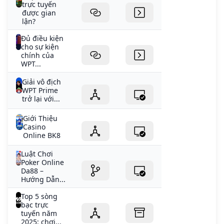
trực tuyến
được gian
lận?
Đủ điều kiện
cho sự kiện
chính của
WPT...
Giải vô địch
WPT Prime
trở lại với...
Giới Thiệu
Casino
Online BK8
Luật Chơi
Poker Online
Da88 –
Hướng Dẫn...
Top 5 sòng
bạc trực
tuyến năm
2025: chơi...