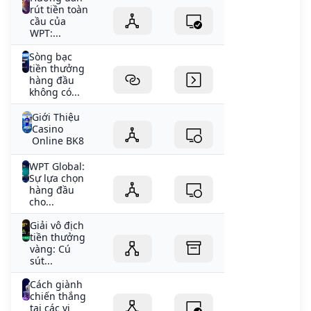
rút tiền toàn
cầu của
WPT:...
Sòng bạc
tiền thưởng
hàng đầu
không có...
Giới Thiệu
Casino
Online BK8
WPT Global:
Sự lựa chọn
hàng đầu
cho...
Giải vô địch
tiền thưởng
vàng: Cú
sút...
Cách giành
chiến thắng
tại các vị