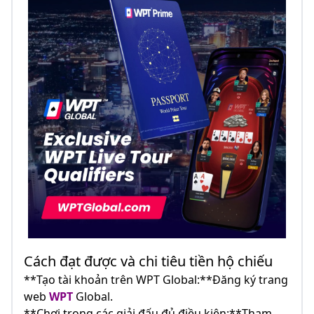
Cách đạt được và chi tiêu tiền hộ chiếu
**Tạo tài khoản trên WPT Global:**Đăng ký trang
web
WPT
Global.
**Chơi trong các giải đấu đủ điều kiện:**Tham