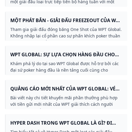
TRÊN WPT GLOBAL
một giải đấu loại trực tiếp tiến bộ hàng tuần với một
giải thưởng được đảm bảo 100.000 đô la và mua 25 đô
la.
MỘT PHÁT BẮN - GIẢI ĐẤU FREEZEOUT CỦA WPT
GLOBAL
Tham gia giải đấu đóng băng One Shot của WPT Global.
Không nhập lại cổ phần cao sự phấn khích poker thuần
túy. Đăng ký và kiểm tra kỹ năng của bạn ngay hôm nay.
WPT GLOBAL: SỰ LỰA CHỌN HÀNG ĐẦU CHO
NGƯỜI CHƠI POKER
Khám phá lý do tại sao WPT Global được hỗ trợ bởi các
đại sứ poker hàng đầu là nền tảng cuối cùng cho
những người đam mê poker. Đăng ký với mã WPT777 để
nhận tiền thưởng độc quyền
QUẢNG CÁO MỚI NHẤT CỦA WPT GLOBAL: VÉ
CHO MỘT SỐ TIỀN CHƠI BỔ SUNG
Bài viết này chi tiết khuyến mãi phần thưởng phù hợp
với tiền gửi mới nhất của WPT giải thích cách người
chơi mới có thể yêu cầu thêm vé giải đấu và các vòng
quay toàn cầu dựa trên số tiền gửi của họ cùng với các
HYPER DASH TRONG WPT GLOBAL LÀ GÌ? ĐI
điều kiện thưởng như yêu cầu đặt cược giới hạn thời
SÂU VÀO HÀNH ĐỘNG POKER NHANH CHÓNG
gian và biến thể khu vực.
Tìm hiểu tất cả về Hyper Dash-một loạt các giải đấu