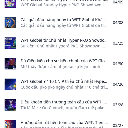
04/09
WPT Global Sunday Hyper PKO Showdown là sự kiện poker trực tuyến điện khí hóa cung cấp cho bạn sự hồi hộp lớn và các khoản thanh toán lớn. Với định dạng bất thường và phí vào cửa thấp, nó đã bắt đầu thu hút người chơi poker quốc tế. Người chơi có thể mong đợi điều gì từ Million Chủ nhật Hyper PKO Showdown? Million Sunday Hyper PKO Showdown là một giải đấu poker loại trực tiếp (PKO) tiến bộ, vì vậy mọi người tham gia đều bắt đầu với giá KO trên Noggin của họ.
Các giải đấu hàng ngày từ WPT Global Khám phá các giải đấu hàng ngày của WPT Global: Các sự kiện hàng ngày các giải thưởng được bảo đảm mua đa dạng và bảo mật mạnh mẽ trong môi trường du lịch poker thế giới đáng tin cậy.
04/08
Các giải đấu hàng ngày từ WPT Global đã trở thành một vật cố định cho người chơi đang tìm kiếm sự cạnh tranh chất lượng, ổn định trong lĩnh vực trực tuyến. Các trò chơi rủi ro cộng với tập trung vào các sự kiện gần hơn đáng kể đến hàng ngày, cho phép người chơi thường xuyên kiểm tra kỹ năng cửa hàng của họ để lấy tiền mặt và giải thưởng.
WPT Global từ Chủ nhật Hyper PKO Showdown: Mua thấp phấn khích cao Cuộc thi đấu PKO Chủ nhật là một giải đấu loại trực tiếp tiến bộ có nhịp độ nhanh trên WPT Global với số tiền mua hàng nhỏ (456 đô la) (456 đô la) và một giải thưởng được đảm bảo khổng lồ 1.000.000 (137 nghìn đô la). Nhờ cấu trúc siêu tăng của nó bạn có thể mong đợi hành động không ngừng nghỉ loại trực tiếp nhanh chóng và toàn bộ sự kiện sẽ kết thúc trong khoảng bốn giờ hoàn hảo cho bất cứ ai tìm kiếm một bản sửa lỗi poker vào Chủ nhật ly kỳ mà không cần phải thực hiện cả ngày.
03/25
Sự kiện: Chủ nhật Hyperâ PKO Showdown Mua vào: Â 33 (khoảng 4,56 đô la) Cam kết: ¥ 1.000.000 (trong khu vực $ 137K) Ngày & giờ: 06 tháng 4 lúc 12:00 UTC Loại: Knockout tiến bộ (PKO), Â hông turbo cấu trúc Tại sao lại là Hyperâ? Bởi vì nó đi trong nano giây. Người rèm tăng nhanh, các cầu thủ bị loại nhanh hơn và toàn bộ giải đấu được hoàn thành trong khoảng bốn giờ.
Đủ điều kiện cho sự kiện chính của WPT Global thông qua các vệ tinh mua thấp Tìm hiểu làm thế nào để đảm bảo một chỗ ngồi tại sự kiện chính của WPT Global thông qua các giải đấu vệ tinh giá cả phải chăng bắt đầu từ mức thấp nhất là $ 5.
04/30
Mơ thấy được cảm nhận tại sự kiện chính của WPT toàn cầu có uy tín nhưng lo lắng rằng việc mua vào quá cao? WPT Global cung cấp quyền truy cập vào các giải đấu vệ tinh mua thấp, cho phép người chơi đủ điều kiện cho các sự kiện lớn với tốc độ giá cả phải chăng. Giải đấu vệ tinh là gì? Một giải đấu vệ tinh là một sự kiện đủ điều kiện mà người chơi tham gia để tham gia vào một giải đấu lớn hơn, uy tín hơn.
WPT Global ¥ 110 CN ¥ triệu Chủ nhật Hyper PKO Showdown Trải nghiệm sự hồi hộp của WPT Global ¥ 110 CN ¥ triệu Hyper Hyper PKO Showdown một giải đấu có nhịp độ nhanh với nhóm giải thưởng được đảm bảo ¥ 1.000.000.
04/26
Cuộc đấu pko pko ngày chủ nhật 110 cnâ triệu là một sự bổ sung có chỉ số có chỉ số có chỉ số octan cao cho những người chơi đang tìm kiếm hành động có nhịp độ nhanh và các giải thưởng thú vị. Điểm nổi bật sự kiện **Sự đầu tư:**110 CNâ (khoảng 15 đô la Mỹ) **Kết cấu:**Knock Out tiến bộ (PKO) **Tốc độ:**HYPER TURBO Giải thưởng:¥ 1.
Điều khoản tiền thưởng toàn cầu của WPT: Tiền mặt được thực hiện đơn giản Bài viết này phá vỡ các điều khoản tiền thưởng của WPT Global bằng ngôn ngữ rõ ràng hàng ngày. Nó giải thích làm thế nào để yêu cầu tiền thưởng phù hợp với tiền gửi đầu tiên các yêu cầu đặt cược trò chơi đủ điều kiện giới hạn thời gian và các mẹo để tận dụng tối đa tiền thưởng của bạn giúp bạn tăng cường ngân hàng mà không có bất kỳ pháp lý khó hiểu nào.
03/28
Tôi là Mike On Connell, người đam mê poker đồng nghiệp. Bạn hiện đang tìm kiếm thông qua WPT Global, và không nghi ngờ gì đã nhận thấy có một số ưu đãi khuyến khích khá ngọt ngào để giúp bạn tăng cường ngân hàng của mình. Chúng tôi đã phá vỡ chính xác những gì bạn cần biết về các giao dịch tiền thưởng này - đặc biệt là tiền thưởng cho khoản tiền gửi đầu tiên và làm thế nào để tận dụng tối đa chúng mà không cần phải lội qua một loạt các hợp pháp.
Hướng dẫn rút tiền toàn cầu của WPT: Tiền mặt được thực hiện đơn giản Hướng dẫn này giải thích quá trình rút tiền toàn cầu của WPT bằng tiếng Anh đơn giản đơn giản. Nó bao gồm tất cả mọi thứ từ việc đảm bảo tài khoản của bạn được xác minh chọn phương thức rút tiền phù hợp nhập số tiền của bạn để khắc phục sự cố. Nó được thiết kế để giúp bạn rút tiền thắng nhanh chóng và dễ dàng trong khi thưởng thức trò chơi một cách có trách nhiệm.
03/27