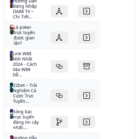
Hướng Dẫn
Đăng Nhập
DA88 TV –
Chi Tiết...
Là poker
trực tuyến
được gian
lận?
Link W88
Mới Nhất
2024 - Cách
Vào W88
Dễ...
22bet – Trải
Nghiệm Cá
Cược Trực
Tuyến...
Sòng bạc
trực tuyến
đáng tin cậy
nhất:...
Hướng dẫn