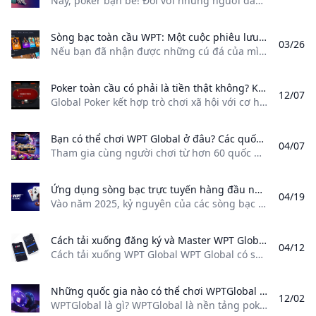
Này, poker bạn bè! Đối với những người đánh cược, những người đã cưỡi sóng toàn cầu WPT và tận hưởng một vài chiến thắng, bạn có thể sẽ tuyệt vọng để rút tiền. Thay vào đó, không cần phải lo lắng, hãy xem hướng dẫn từng bước của chúng tôi về việc rút tiền thắng từ Global WPT một lần và mãi mãi, mà không có bất kỳ biệt ngữ khó hiểu nào.
Sòng bạc toàn cầu WPT: Một cuộc phiêu lưu đầy thú vị Bài viết này cung cấp một cái nhìn chi tiết về phần sòng bạc WPT Global giới thiệu các trò chơi phổ biến như Slots Blackjack Roulette Baccarat Sòng bạc trực tiếp và các trò chơi phụ lấy cảm hứng từ poker. Nó bao gồm cách các trò chơi này hoạt động phạm vi RTP (quay lại) điển hình của họ và cung cấp hướng dẫn bắt đầu thiết lập ngân sách và chơi có trách nhiệm để thưởng thức tối đa.
03/26
Nếu bạn đã nhận được những cú đá của mình với hành động poker của WPT Global, nhưng bạn cảm thấy bạn muốn có nhiều cách để có một vụ nổ (với tiềm năng để có thêm một số tiền mặt) thì sòng bạc toàn cầu WPT có thể nằm ngay trên đường phố của bạn. Đó là một khu vực sòng bạc trực tuyến ẩn trong cùng một ứng dụng (hoặc trang web) nơi bạn chơi các giải đấu poker yêu thích của mình.
Poker toàn cầu có phải là tiền thật không? Khám phá cách Global Poker cho phép người chơi kiếm được tiền thật thông qua mô hình rút thăm trúng thưởng độc đáo trong khi tuân thủ luật pháp Hoa Kỳ và Canada.
12/07
Global Poker kết hợp trò chơi xã hội với cơ hội kiếm được tiền thật. Mô hình rút thăm trúng thưởng hợp pháp của nó làm cho nó trở thành một nền tảng phổ biến ở Hoa Kỳ và Canada. Tìm hiểu hệ thống tiền tệ của Global Poker Tiền vàng Tiền vàng chỉ nhằm mục đích giải trí và không thể quy đổi thành tiền mặt. Chúng được bao gồm trong các gói mà người chơi có thể mua.
Bạn có thể chơi WPT Global ở đâu? Các quốc gia được hỗ trợ & nổi bật nền tảng Khám phá những quốc gia nào hỗ trợ WPT Global và tìm hiểu về các trò chơi poker và sòng bạc của mình. Khám phá lý do tại sao nó là một tên tuổi hàng đầu trong trò chơi trực tuyến với di sản 20 năm.
04/07
Tham gia cùng người chơi từ hơn 60 quốc gia trên thế giới, WPT Global đã xây dựng một trong những cái tên có uy tín nhất trong trò chơi trực tuyến. Điều này bao gồm: **Bắc Mỹ:**Canada, Hoa Kỳ **Châu Âu:**Vương quốc Anh, Đức, Pháp, Ý, Tây Ban Nha, Hà Lan, Bỉ, Thụy Sĩ, Áo, Ireland, Bồ Đào Nha, Thụy Điển, Na Uy, Đan Mạch, Phần Lan, Ba Lan, Cộng hòa Séc, Hungary, Romania, Bulgaria, Hy Lạp, Cyprus, Thổ Nhĩ Kỳ **Châu Á:**Nhật Bản, Hàn Quốc, Singapore, Hồng Kông, Đài Loan, Ấn Độ, Malaysia, Indonesia, Philippines, Thái Lan, Việt Nam **Châu Đại Dương:**Úc, New Zealand **Mỹ Latinh:**Brazil, Mexico, Argentina, Chile, Colombia, Costa Rica, Panama **Châu Phi & Trung Đông:**Nam Phi, Nigeria, Ai Cập, Các Tiểu vương quốc Ả Rập Thống nhất, Ả Rập Saudi, Israel WPT Global là tất cả về các tùy chọn chơi game ở cốt lõi của nó.
Ứng dụng sòng bạc trực tuyến hàng đầu năm 2025 Khám phá các ứng dụng sòng bạc trực tuyến tốt nhất năm 2025 nêu bật ngày ra mắt quy mô và dịch vụ trò chơi của họ. Khám phá tiền thưởng độc quyền bao gồm mã đặc biệt của WPT Global: WPT777.
04/19
Vào năm 2025, kỷ nguyên của các sòng bạc trực tuyến đã thực sự phát triển rất nhiều, vì sự đa dạng của các sòng bạc trực tuyến là rất ấn tượng. Lưu ý: Bài viết sau đây giới thiệu năm trong số các ứng dụng sòng bạc trực tuyến tốt nhất đã nổi bật trong năm nay hoạt động trên nhiều thiết bị có trò chơi tuyệt vời, tiền thưởng hào phóng và giao diện dễ sử dụng.
Cách tải xuống đăng ký và Master WPT Global: 2025 Guide Ultimate Guide Một hướng dẫn hoàn chỉnh để tải xuống đăng ký và thống trị trên nền tảng Poker toàn cầu của WPT bao gồm 2025 cập nhật về các tính năng thanh toán và các công cụ chiến lược.
04/12
Cách tải xuống WPT Global WPT Global có sẵn trên máy tính để bàn và thiết bị di động: **Máy tính để bàn:**Truy cập trang web chính thức của WPT Global và tải xuống máy khách Bitcoin Poker cho Windows hoặc MacOS. 124. Quá trình cài đặt đủ đơn giản, chỉ cần làm theo lời nhắc để hoàn thành thiết lập. **Điện thoại di động:**iOS (cửa hàng ứng dụng); Android (Google Play).
Những quốc gia nào có thể chơi WPTGlobal vào năm 2024? Tìm hiểu xem quốc gia nào có thể chơi trên WPTGlobal vào năm 2024. Tìm hiểu xem poker trực tuyến có sẵn ở đâu và khu vực nào bị hạn chế.
12/02
WPTGlobal là gì? WPTGlobal là nền tảng poker trực tuyến do World Poker Tour vận hành, mang đến cho người chơi cơ hội cạnh tranh để giành các giải thưởng lớn, bao gồm cả danh hiệu World Poker Tour. Ra mắt vào năm 2022, trang web đã nhanh chóng trở thành điểm đến phổ biến của người chơi poker trực tuyến. Các quốc gia có thể chơi WPTGlobal vào năm 2024 1.