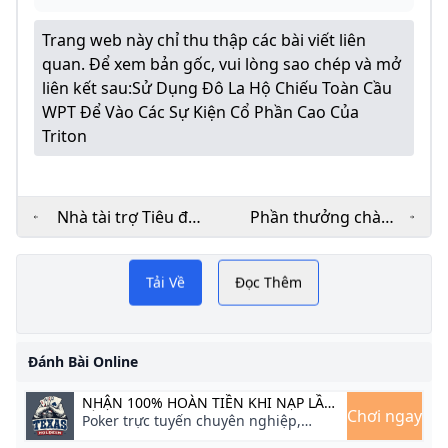
Trang web này chỉ thu thập các bài viết liên
quan. Để xem bản gốc, vui lòng sao chép và mở
liên kết sau:
Sử Dụng Đô La Hộ Chiếu Toàn Cầu
WPT Để Vào Các Sự Kiện Cổ Phần Cao Của
Triton
Nhà tài trợ Tiêu đề
Phần thưởng chào
WPT Global Now cho
mừng mới của WPT
,
Triton Poker Super
Global: lên tới $ 3580
High Roller Series
phần thưởng
Tải Về
Đọc Thêm
ài
Đánh Bài Online
NHẬN 100% HOÀN TIỀN KHI NẠP LẦN
Chơi ngay
ĐẦU
Poker trực tuyến chuyên nghiệp,
giành giải thưởng hấp dẫn