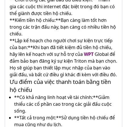
gia các cuộc thi internet đặc biệt trong đó bạn có
thể giành được tiền hộ chiếu.
**Kiếm tiền hộ chiếu:**Bạn càng làm tốt hơn
trong các trận đấu này, bạn càng có nhiều tiền hộ
chiếu.
**Lập kế hoạch cho người chơi sự kiện trực tiếp
của bạn:**Khi bạn đã tiết kiệm đủ tiền hộ chiếu,
hãy lên kế hoạch với sự hỗ trợ của
WPT
Global để
đảm bảo bạn đăng ký sự kiện Triton mà bạn chọn.
Họ sẽ giúp bạn thiết lập mục nhập của bạn vào
giải đấu, và bất cứ điều gì khác đi kèm với điều đó.
Ưu điểm của việc thanh toán bằng tiền
hộ chiếu
**Có khả năng linh hoạt về tài chính:**Giảm
thiểu các cổ phần cao trong các giải đấu cuộc
sống.
**Tất cả trong một:**Sử dụng tiền hộ chiếu để
mua cũng như du lịch.