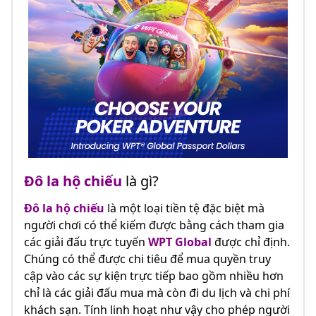
Đô la hộ chiếu
là gì?
Đô la hộ chiếu
là một loại tiền tệ đặc biệt mà
người chơi có thể kiếm được bằng cách tham gia
các giải đấu trực tuyến
WPT Global
được chỉ định.
Chúng có thể được chi tiêu để mua quyền truy
cập vào các sự kiện trực tiếp bao gồm nhiều hơn
chỉ là các giải đấu mua mà còn đi du lịch và chi phí
khách sạn. Tính linh hoạt như vậy cho phép người