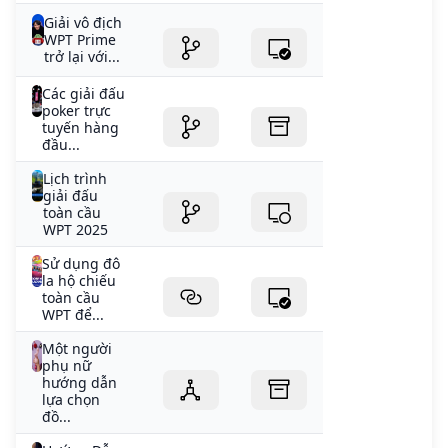
Giải vô địch
WPT Prime
trở lại với...
Các giải đấu
poker trực
tuyến hàng
đầu...
Lịch trình
giải đấu
toàn cầu
WPT 2025
Sử dụng đô
la hộ chiếu
toàn cầu
WPT để...
Một người
phụ nữ
hướng dẫn
lựa chọn
đồ...