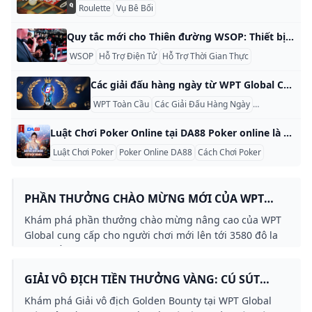
Roulette
Vụ Bê Bối
Quy tắc mới cho Thiên đường WSOP: Thiết bị điện tử và Hỗ trợ theo thời gian thực Chuỗi WSOP Paradise khởi động với các quy tắc mới Chỉ còn vài ngày nữa là loạt World Series of Poker (WSOP) Paradise diễn ra và những người chơi tham dự nên lưu ý về một thay đổi quy tắc quan trọng sẽ ảnh hưởng đến việc sử dụng các thiết bị điện tử tại bàn. Giải đấu bắt đầu ở Bahamas vào ngày 6 tháng 12, bao gồm 13 sự kiện vòng tay vàng trực tiếp và hai sự kiện trực tuyến, tất cả đều được PokerNews đưa tin trực tiếp.
WSOP
Hỗ Trợ Điện Tử
Hỗ Trợ Thời Gian Thực
Các giải đấu hàng ngày từ WPT Global Các giải đấu hàng ngày từ WPT Global đã trở thành một vật cố định cho người chơi đang tìm kiếm sự cạnh tranh chất lượng, ổn định trong lĩnh vực trực tuyến. Các trò chơi rủi ro cộng với tập trung vào các sự kiện gần hơn đáng kể đến hàng ngày, cho phép người chơi thường xuyên kiểm tra kỹ năng cửa hàng của họ để lấy tiền mặt và giải thưởng.
WPT Toàn Cầu
Các Giải Đấu Hàng Ngày
Poker Trực Tu
Luật Chơi Poker Online tại DA88 Poker online là một trong những trò chơi bài phổ biến nhất tại DA88, thu hút đông đảo người chơi bởi tính trí tuệ, sự kịch tính và cơ hội nhận thưởng lớn. Tuy nhiên, để thành công trong trò chơi này, người chơi cần nắm rõ luật chơi cũng như các chiến lược phù hợp. Bài viết này sẽ cung cấp thông tin chi tiết về luật chơi poker online tại DA88 và hướng dẫn bạn cách tham gia hiệu quả.
Luật Chơi Poker
Poker Online DA88
Cách Chơi Poker
PHẦN THƯỞNG CHÀO MỪNG MỚI CỦA WPT
GLOBAL: LÊN TỚI $ 3580 PHẦN THƯỞNG
Khám phá phần thưởng chào mừng nâng cao của WPT
Global cung cấp cho người chơi mới lên tới 3580 đô la
trong tổng giá trị bao gồm trận đấu tiền gửi 100% vé
giải đấu và tiền sòng bạc.
GIẢI VÔ ĐỊCH TIỀN THƯỞNG VÀNG: CÚ SÚT
HÀNG TUẦN CỦA BẠN Ở MỨC 100 NGHÌN ĐÔ LA
Khám phá Giải vô địch Golden Bounty tại WPT Global