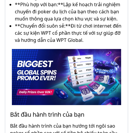
**Phù hợp với bạn:**Lập kế hoạch trải nghiệm
chuyến đi poker du lịch của bạn theo cách bạn
muốn thông qua lựa chọn khu vực và sự kiện.
**Chuyển đổi suôn sẻ:**Đi từ chơi internet đến
các sự kiện WPT cổ phần thực tế với sự giúp đỡ
và hướng dẫn của WPT Global.
Bắt đầu hành trình của bạn
Bắt đầu hành trình của bạn hướng tới ngôi sao