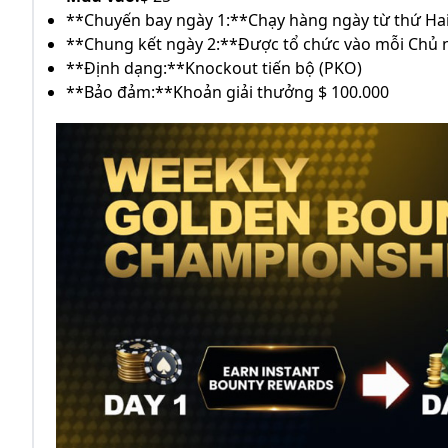
**Chuyến bay ngày 1:**Chạy hàng ngày từ thứ Ha
**Chung kết ngày 2:**Được tổ chức vào mỗi Chủ n
**Định dạng:**Knockout tiến bộ (PKO)
**Bảo đảm:**Khoản giải thưởng $ 100.000