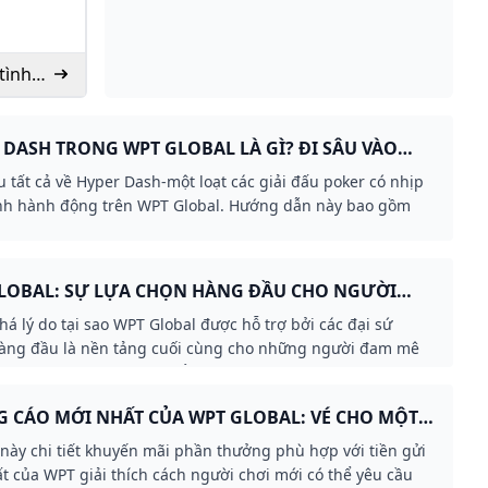
tình
 DASH TRONG WPT GLOBAL LÀ GÌ? ĐI SÂU VÀO
ĐỘNG POKER NHANH CHÓNG LY KỲ!
u tất cả về Hyper Dash-một loạt các giải đấu poker có nhịp
h hành động trên WPT Global. Hướng dẫn này bao gồm
 hoạt động cách tham gia chiến lược chơi trò chơi và các
quản lý thời gian và ngân hàng của bạn để thành công tối
LOBAL: SỰ LỰA CHỌN HÀNG ĐẦU CHO NGƯỜI
POKER
á lý do tại sao WPT Global được hỗ trợ bởi các đại sứ
àng đầu là nền tảng cuối cùng cho những người đam mê
Đăng ký với mã WPT777 để nhận tiền thưởng độc quyền
 CÁO MỚI NHẤT CỦA WPT GLOBAL: VÉ CHO MỘT
ỀN CHƠI BỔ SUNG
t này chi tiết khuyến mãi phần thưởng phù hợp với tiền gửi
t của WPT giải thích cách người chơi mới có thể yêu cầu