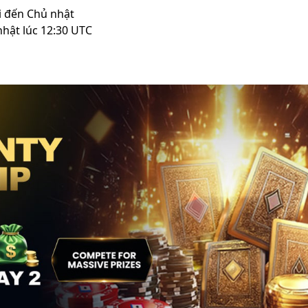
i đến Chủ nhật
hật lúc 12:30 UTC