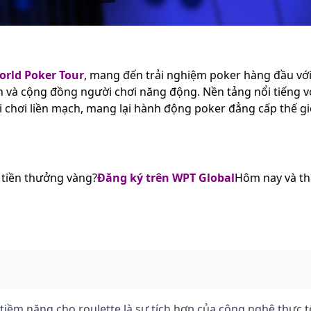
orld Poker Tour
, mang đến trải nghiệm poker hàng đầu với 
 và cộng đồng người chơi năng động. Nền tảng nổi tiếng v
i chơi liền mạch, mang lại hành động poker đẳng cấp thế gi
h tiền thưởng vàng?
Đăng ký trên WPT Global
Hôm nay và th
i tiềm năng cho roulette là sự tích hợp của công nghệ thực t