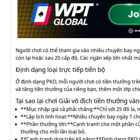
Người chơi có thể tham gia vào nhiều chuyến bay ng
còn lại hoặc sau 20 cấp độ. Các ngăn xếp lớn nhất m
Định dạng loại trực tiếp tiến bộ
Ở định dạng PKO, mỗi người chơi có tiền thưởng trê
và tăng tiền thưởng của riêng bạn, thêm một lớp chi
Tại sao lại chơi Giải vô địch tiền thưởng và
**Mục nhập giá cả phải chăng:**Chỉ với 25 đô la, 
**Lập lịch linh hoạt:**Nhiều chuyến bay ngày 1 ch
**Phần thưởng lớn:**Cạnh tranh cho một phần củ
thưởng cho mỗi lần loại bỏ.
**Cạnh tranh dựa trên kỹ năng:**Định dạng PKO th