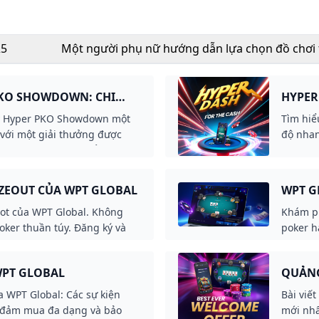
25
Một người phụ nữ hướng dẫn lựa chọn đồ chơi 
dục hoàn hảo
PKO SHOWDOWN: CHI
HYPER
HÀNH 
y Hyper PKO Showdown một
Tìm hiể
í với một giải thưởng được
độ nhan
ối chơi ly kỳ. Tìm hiểu cách
cách nó
là một nhà lãnh đạo đáng tin
mẹo để 
đa.
EZEOUT CỦA WPT GLOBAL
WPT G
CHƠI 
ot của WPT Global. Không
Khám ph
oker thuần túy. Đăng ký và
poker h
ay.
poker. 
WPT GLOBAL
QUẢNG
SỐ TI
 WPT Global: Các sự kiện
Bài viế
 đảm mua đa dạng và bảo
mới nhấ