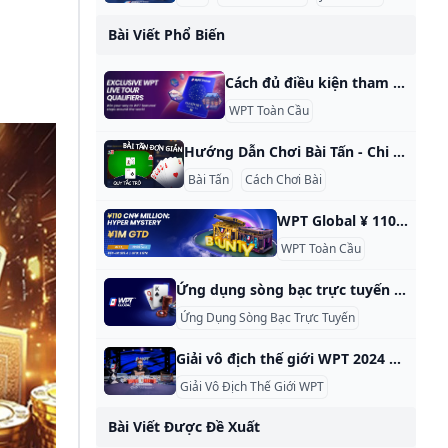
Bài Viết Phổ Biến
Cách đủ điều kiện tham gia các sự kiện trực tuyến của WPT vào năm 2025 Vào năm 2025, việc đủ điều kiện cho các sự kiện trực tiếp của World Poker Tour (WPT) đã trở nên dễ tiếp cận hơn bao giờ hết, nhờ các nền tảng trực tuyến cung cấp các giải đấu vệ tinh. Cho dù bạn là một chuyên gia dày dạn kinh nghiệm hay một người mới đến, đây là cách bạn có thể đảm bảo chỗ ngồi của mình tại các sự kiện WPT Live danh tiếng thông qua các vòng loại trực tuyến.
WPT Toàn Cầu
Poker Trực Tuyến
G
Hướng Dẫn Chơi Bài Tấn - Chi Tiết Và Dễ Hiểu Bài Tấn là một trò chơi bài phổ biến tại Việt Nam, được yêu thích bởi tính chiến thuật cao và sự kịch tính trong từng ván chơi. Trò chơi này thường được chơi từ 2-4 người, sử dụng bộ bài tây 52 lá. Chuẩn Bị Trò Chơi Số người chơi: 2-4 người. Dụng cụ: Một bộ bài tây 52 lá (loại bỏ Joker). Mục tiêu: Loại bỏ tất cả bài trên tay trước đối thủ để giành chiến thắng.
Bài Tấn
Cách Chơi Bài
Luật Bài Tấn
WPT Global ¥ 110 CN ¥ triệu Chủ nhật Hyper PKO Showdown Cuộc đấu pko pko ngày chủ nhật 110 cnâ triệu là một sự bổ sung có chỉ số có chỉ số có chỉ số octan cao cho những người chơi đang tìm kiếm hành động có nhịp độ nhanh và các giải thưởng thú vị. Điểm nổi bật sự kiện **Sự đầu tư:**110 CNâ (khoảng 15 đô la Mỹ) **Kết cấu:**Knock Out tiến bộ (PKO) **Tốc độ:**HYPER TURBO Giải thưởng:¥ 1.
WPT Toàn Cầu
¥ 110 CN ¥ 
Ứng dụng sòng bạc trực tuyến hàng đầu năm 2025 Vào năm 2025, kỷ nguyên của các sòng bạc trực tuyến đã thực sự phát triển rất nhiều, vì sự đa dạng của các sòng bạc trực tuyến là rất ấn tượng. Lưu ý: Bài viết sau đây giới thiệu năm trong số các ứng dụng sòng bạc trực tuyến tốt nhất đã nổi bật trong năm nay hoạt động trên nhiều thiết bị có trò chơi tuyệt vời, tiền thưởng hào phóng và giao diện dễ sử dụng.
Ứng Dụng Sòng Bạc Trực Tuyến
2025 Sòng Bạ
Giải vô địch thế giới WPT 2024 khai mạc tại Wynn Las Vegas: Điều gì sẽ xảy ra Lễ hội vô địch thế giới World Poker Tour (WPT) đã quay trở lại Wynn Las Vegas cho một mùa giải 2024 đầy hành động. Bắt đầu từ ngày 3 tháng 12, lễ hội có một lịch trình giải đấu phong phú, bao gồm Giải vô địch WPT Prime trị giá 1.100 đô la rất được mong đợi và Giải vô địch thế giới WPT trị giá 10.400 đô la.
Giải Vô Địch Thế Giới WPT
Bài Poker Wynn La
Bài Viết Được Đề Xuất