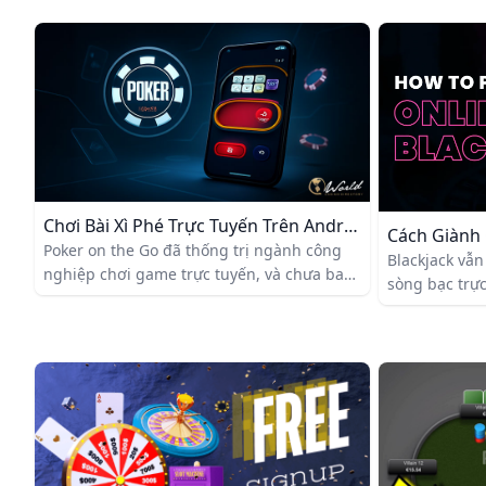
Chơi Bài Xì Phé Trực Tuyến Trên Android: Hướng Dẫn Năm 2025
Poker on the Go đã thống trị ngành công
Blackjack vẫn
nghiệp chơi game trực tuyến, và chưa bao
sòng bạc trự
giờ có nhiều người chơi thưởng thức poker
năm 2025. Nó 
trực tuyến trên thiết bị Android vào năm
sự pha trộn 
2025. Miễn là bạn có điện thoại thông
mang đến cho
minh và một ứng dụng an toàn, bạn có thể
các đại lý vớ
chơi các trò chơi poker tiền thực từ bất cứ
làm thế nào b
nơi nào-đó là một chiếc CAFÃ © hoặc
có lợi cho bạ
giường của riêng bạn.
bạn qua nhữn
chiến thắng, 