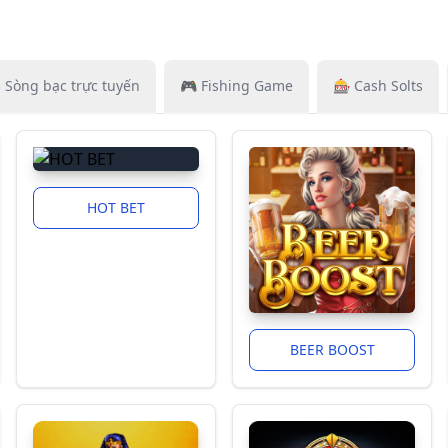

Sòng bạc trực tuyến
🎮
Fishing Game
🎰
Cash Solts
HOT BET
BEER BOOST