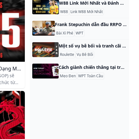
W88 Link Mới Nhất và Đánh Giá Chi Tiết 2024 Giới Thiệu Về Nhà Cái W88 W88 là nhà cái uy tín hàng đầu trên thị trường cá cược trực tuyến tại châu Á và toàn cầu. Với nhiều năm hoạt động và hàng triệu người chơi tin tưởng, W88 đã trở thành biểu tượng của sự minh bạch và đáng tin cậy trong ngành cá cược. Trong bài viết này, chúng tôi sẽ cung cấp các liên kết W88 mới nhất cùng với những đánh giá chi tiết về dịch vụ và tính năng mà nhà cái này mang lại.
hơi. Dưới
 WPT
W88
Link W88 Mới Nhất
Đánh Giá Nhà Cái 
ng tin cậy
pháp bảo
Frank Stepuchin dẫn đầu RRPO WPT Seminole 2024 sau ngày đầu tiên Trận đấu đầu tiên trong số hai trận đấu bắt đầu ở World Poker Tour (WPT) 2024 Seminole Rock ânâ Roll Open ở Nam Florida đã kết thúc với 238 người chơi còn lại, dẫn đầu bởi Frank Stepuchin, người đang để mắt đến danh hiệu WPT thứ hai của mình với tên gọi “Frank the Xe tăng.” Ngày 1a của sự kiện được đảm bảo trị giá 3 triệu đô la tại Seminole Hard Rock Hollywood đã thu hút 696 người chơi, bao gồm sự kết hợp của các tài năng địa phương và những cái tên nổi tiếng trên khắp đất nước.
dụng mã
Bài Xì Phé
WPT
Seminole Rock ‘N’ Roll Mở
 tiêu
 đảm bảo
Một số vụ bê bối và tranh cãi nổi tiếng về roulette trong suốt lịch sử là gì? Một số vụ bê bối và tranh cãi nổi tiếng về roulette trong suốt lịch sử là gì? 1. Eudaemons – Vào những năm 1970, một nhóm sinh viên vật lý tại Đại học California Santa Cruz đã sử dụng máy tính để dự đoán kết quả của trò chơi roulette tại sòng bạc Nevada. Họ tự gọi mình là “The Eudaemons” và kiếm được lợi nhuận đáng kể trước khi hoạt động của họ bị đóng cửa.
hơi được
Roulette
Vụ Bê Bối
Cách giành chiến thắng tại trực tuyến Blackjack: Chiến lược cho năm 2025 Blackjack vẫn là một trong những trò chơi sòng bạc trực tuyến được ưa chuộng nhất năm 2025. Nó có lợi thế nhà thấp, và, với sự pha trộn giữa kỹ năng và may mắn, nó mang đến cho người chơi cơ hội đánh bại các đại lý với các quyết định tốt. Nhưng làm thế nào bạn có thể nghiêng tỷ lệ cược có lợi cho bạn? Bài viết này sẽ hướng dẫn bạn qua những gì bạn cần biết để giành chiến thắng, bao gồm lý do tại sao điều quan trọng là chơi tại một trang web có uy tín, chẳng hạn như WPT Global.
2025 Vụ Nổ WSOP! Các Định Dạng Mới + Giải Thưởng Lớn Người Chơi Poker Không Được Bỏ Lỡ Nó!
SOP) sẽ
Mẹo Đen
WPT Toàn Cầu
Sòng Bạc Trực Tuy
chức từ
ng 7 tại
as Vegas.
hức toàn
 vậy chắc
Hãy nhìn
thay đổi
ng thế giới
 đấu quy mô