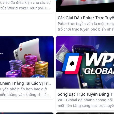
 việc đủ điều kiện cho các sự
p của World Poker Tour (WPT)
 tiếp cận hơn bao giờ hết,
tảng trực tuyến cung cấp các
Poker trực tuyến vẫn là một tro
inh. Cho dù bạn là một chuyên
trò chơi trực tuyến phổ biến nh
kinh nghiệm hay một người
2025. Cho dù bạn là người chơi 
 là cách bạn có thể đảm bảo
một chuyên gia, lịch trình giải đ
mình tại các sự kiện WPT Live
muồi với giá trị, mang đến cho 
ông qua các vòng loại trực
từ khắp nơi trên thế giới cơ hội 
với những cảnh báo khổng lồ. Đâ
danh sách của các giải đấu poke
tuyến tốt nhất mà bạn sẽ không
lỡ năm nay â và tại saoWPT toà
nhận phí.
Cách Giành Chiến Thắng Tại Các Vị Trí Trực Tuyến Vào Năm 2025 Với WPT Global
 tuyến phổ biến hơn bao giờ
hiến thắng vẫn không chỉ là
WPT Global đã nhanh chóng nổi 
ớng dẫn này phá vỡ năm mẹo
một nền tảng sòng bạc trực tuy
ạn có thể sử dụng để cung
đầu, nổi tiếng vì cam kết bảo mậ
một lợi thế đặc biệt khi chơi