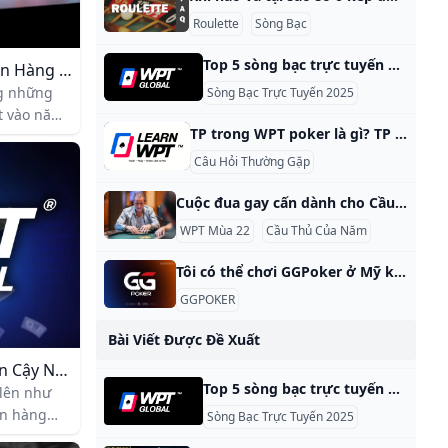
Roulette
Sòng Bạc
Gấp Đôi Số Không
Top 5 sòng bạc trực tuyến năm 2025: chơi ở đâu và giành chiến thắng lớn Top 5 sòng bạc trực tuyến năm 2025: chơi ở đâu và giành chiến thắng lớn Top 5 sòng bạc trực tuyến năm 2025: chơi ở đâu và giành chiến thắng lớn Ngành công nghiệp sòng bạc trực tuyến vào năm 2025 đã chứng kiến ​​sự tăng trưởng đáng chú ý, cung cấp cho người chơi rất nhiều lựa chọn để thưởng thức các trò chơi yêu thích của họ. Dựa trên các yếu tố như đa dạng trò chơi, trải nghiệm người dùng, tiền thưởng và bảo mật, đây là 5 sòng bạc trực tuyến hàng đầu bạn nên xem xét:
Các Giải Đấu Poker Trực Tuyến Hàng Đầu Để Xem Và Chơi Vào Năm 2025
ng những
Sòng Bạc Trực Tuyến 2025
Sòng Bạc Trực
ất vào năm
TP trong WPT poker là gì? TP trong WPT poker là gì? Điểm giải đấuÂ (TP) được sử dụng để mua vào các giải đấu VIP trên ClubWPT. Tất cả người chơi bắt đầu với số lượng TP cố định (500) khi mở tài khoản VIP. Chúng không thể được tải lại nhưng sẽ tự động được “nạp tiền” một lần mỗi ngày.
rec hay
ấu đã chín
Câu Hỏi Thường Gặp
người chơi
chiến đấu
Cuộc đua gay cấn dành cho Cầu thủ xuất sắc nhất WPT mùa 22 tại Wynn Las Vegas Chỉ còn hai sự kiện nữa, cuộc cạnh tranh dành cho Cầu thủ xuất sắc nhất năm (POY) mùa 22 của World Poker Tour (WPT) đang trở nên khốc liệt hơn bao giờ hết. Không giống như năm ngoái, khi Bin Weng sớm giành được danh hiệu, cuộc đua năm 2024 vẫn rộng mở khi lễ hội Giải vô địch thế giới WPT diễn ra tại Wynn Las Vegas. Bài hát Yunkyu dẫn đầu nhóm Yunkyu Song tham gia WPT Prime Championship với tư cách là người dẫn đầu với 2.
y là một
WPT Mùa 22
Cầu Thủ Của Năm
Giải Poker 
r trực
 muốn bỏ
Tôi có thể chơi GGPoker ở Mỹ không? GGPoker là một trong những nền tảng poker trực tuyến phổ biến nhất thế giới, nổi tiếng với nhiều giải đấu và tính năng sáng tạo. Tuy nhiên, tính khả dụng của nó ở Hoa Kỳ bị hạn chế do các quy định cờ bạc ở địa phương. Hiện có sẵn Tính đến thời điểm hiện tại, GGPoker không hoạt động trực tiếp tại Hoa Kỳ cho các trò chơi bằng tiền thật.
n cầuđang
GGPOKER
Tính Khả Dụng Của GGPoker Tại Ho
Bài Viết Được Đề Xuất
Sòng Bạc Trực Tuyến Đáng Tin Cậy Nhất: WPT Global
Top 5 sòng bạc trực tuyến năm 2025: chơi ở đâu và giành chiến thắng lớn Top 5 sòng bạc trực tuyến năm 2025: chơi ở đâu và giành chiến thắng lớn Top 5 sòng bạc trực tuyến năm 2025: chơi ở đâu và giành chiến thắng lớn Ngành công nghiệp sòng bạc trực tuyến vào năm 2025 đã chứng kiến ​​sự tăng trưởng đáng chú ý, cung cấp cho người chơi rất nhiều lựa chọn để thưởng thức các trò chơi yêu thích của họ. Dựa trên các yếu tố như đa dạng trò chơi, trải nghiệm người dùng, tiền thưởng và bảo mật, đây là 5 sòng bạc trực tuyến hàng đầu bạn nên xem xét:
lên như
ến hàng
Sòng Bạc Trực Tuyến 2025
Sòng Bạc Trực 
t, công