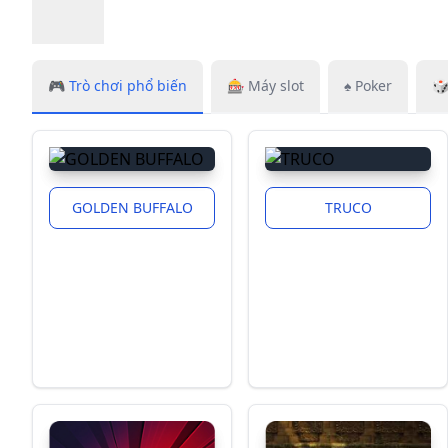
🎮
Trò chơi phổ biến
🎰
Máy slot
♠️
Poker

GOLDEN BUFFALO
TRUCO