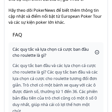
Hãy theo dõi PokerNews để biết thêm thông tin
cập nhật và điểm nổi bật từ European Poker Tour
và các sự kiện poker lớn khác.
FAQ
Các quy tắc và lựa chọn cá cược ban đầu
cho roulette là gì?
Các quy tắc ban đầu và các lựa chọn cá cược
cho roulette là gì? Các quy tắc ban đầu và các
lựa chọn cá cược cho roulette tương đối đơn
giản. Trò chơi có một bánh xe quay với các ô
được đánh số, thường từ 1 đến 36. Các phiên
bản đầu tiên của trò chơi cũng có một ô số 0
duy nhất, giúp nhà cái có lợi thế hơn một
chút.