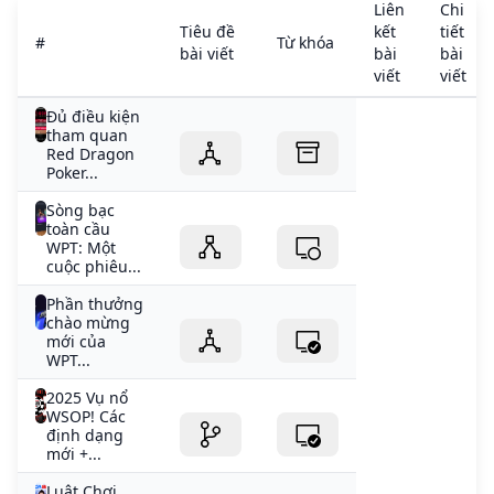
Liên
Chi
Tiêu đề
kết
tiết
#
Từ khóa
bài viết
bài
bài
viết
viết
Đủ điều kiện
tham quan
Red Dragon
Poker...
Sòng bạc
toàn cầu
WPT: Một
cuộc phiêu...
Phần thưởng
chào mừng
mới của
WPT...
2025 Vụ nổ
WSOP! Các
định dạng
mới +...
Luật Chơi