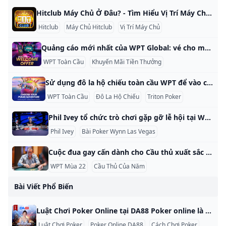
Hitclub Máy Chủ Ở Đâu? - Tìm Hiểu Vị Trí Máy Chủ Của Hitclub Hitclub là một cổng game bài trực tuyến uy tín, được nhiều người chơi tại Việt Nam và khu vực châu Á tin tưởng. Với đa dạng các trò chơi như tiến lên miền Nam, xì tố, mậu binh, tài xỉu, xóc đĩa và nhiều trò chơi khác, Hitclub mang đến trải nghiệm giải trí đa dạng và hấp dẫn cho người dùng. Vị Trí Máy Chủ Của Hitclub Theo thông tin từ các nguồn đáng tin cậy, máy chủ của Hitclub được đặt tại các địa điểm sau:
Hitclub
Máy Chủ Hitclub
Vị Trí Máy Chủ
Quảng cáo mới nhất của WPT Global: vé cho một số tiền chơi bổ sung Này người hâm mộ poker! Trong khi bạn đã nhận được sự hồi hộp của mình tại các bảng poker toàn cầu của WPT, hành động tiếp tục trên đường chân trời là một chương trình khuyến mãi tiền thưởng mà đóng gói một số cú đấm nghiêm trọng. WPTÂ Global có ưu đãi tiền gửi đầu tiên hào phóng, như được xác nhận trên trang tiền thưởng chính thức của nó (https://wptglobal.
WPT Toàn Cầu
Khuyến Mãi Tiền Thưởng
Tiền Gửi Phù Hợp
Sử dụng đô la hộ chiếu toàn cầu WPT để vào các sự kiện cổ phần cao của Triton Với số tiền hộ chiếu được cung cấp bởi WPT Global, người chơi hiện có một phương pháp mới thú vị để chuyển từ thế giới chơi trực tuyến sang các sự kiện trực tiếp cao. Chương trình khuyến mãi này cung cấp cho người chơi cơ hội để biến các chiến thắng trực tuyến của họ thành vé tham gia đáng thèm muốn cho một số lễ hội poker trực tiếp tuyệt vời nhất trên toàn cầu, trong số đó: loạt bài Poker Triton.
WPT Toàn Cầu
Đô La Hộ Chiếu
Triton Poker
Phil Ivey tổ chức trò chơi gặp gỡ lễ hội tại Wynn Las Vegas vào tháng 12 này Huyền thoại poker Phil Ivey sẽ bước vào phòng poker Wynn Las Vegas vào ngày 17 tháng 12 để tham gia Trò chơi gặp gỡ đặc biệt theo chủ đề Giáng sinh (MUG). Không, Poker Hall of Famer không theo đuổi hành động đặt cược thấp để xây dựng lại tài khoản ngân hàng của mình. Thay vào đó, chiêu đãi ngày lễ này là một phần của lễ kỷ niệm lớn hơn do đội WPT Global và World Poker Tour (WPT) tổ chức.
Phil Ivey
Bài Poker Wynn Las Vegas
Sự Kiện Giáng Sinh W
Cuộc đua gay cấn dành cho Cầu thủ xuất sắc nhất WPT mùa 22 tại Wynn Las Vegas Chỉ còn hai sự kiện nữa, cuộc cạnh tranh dành cho Cầu thủ xuất sắc nhất năm (POY) mùa 22 của World Poker Tour (WPT) đang trở nên khốc liệt hơn bao giờ hết. Không giống như năm ngoái, khi Bin Weng sớm giành được danh hiệu, cuộc đua năm 2024 vẫn rộng mở khi lễ hội Giải vô địch thế giới WPT diễn ra tại Wynn Las Vegas. Bài hát Yunkyu dẫn đầu nhóm Yunkyu Song tham gia WPT Prime Championship với tư cách là người dẫn đầu với 2.
WPT Mùa 22
Cầu Thủ Của Năm
Giải Poker Thế Giới 2024
Bài Viết Phổ Biến
Luật Chơi Poker Online tại DA88 Poker online là một trong những trò chơi bài phổ biến nhất tại DA88, thu hút đông đảo người chơi bởi tính trí tuệ, sự kịch tính và cơ hội nhận thưởng lớn. Tuy nhiên, để thành công trong trò chơi này, người chơi cần nắm rõ luật chơi cũng như các chiến lược phù hợp. Bài viết này sẽ cung cấp thông tin chi tiết về luật chơi poker online tại DA88 và hướng dẫn bạn cách tham gia hiệu quả.
Luật Chơi Poker
Poker Online DA88
Cách Chơi Poker