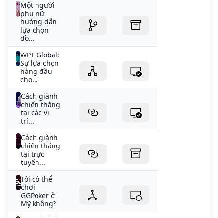
Một người
phụ nữ
hướng dẫn
lựa chọn
đồ...
WPT Global:
Sự lựa chọn
hàng đầu
cho...
Cách giành
chiến thắng
tại các vị
trí...
Cách giành
chiến thắng
tại trực
tuyến...
Tôi có thể
chơi
GGPoker ở
Mỹ không?