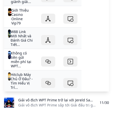
giành giải...
Giới Thiệu
Casino
Online
Vip79
W88 Link
Mới Nhất và
Đánh Giá Chi
Tiết...
Không có
tiền gửi
miễn phí tại
WPT...
Hitclub Máy
Chủ Ở Đâu? -
Tìm Hiểu Vị
Trí...
Giải vô địch WPT Prime trở lại với Jereld Sam Shining Giải vô địch WPT Prime trở lại Wynn Las Vegas với số lượng người tham dự kỷ lục và sự nổi lên của tài năng poker người Singapore Jereld Sam.
11/30
Giải vô địch WPT Prime sắp tới Giải đấu trị giá 1.100 đô la mua vào, 5.000.000 đô la GTD WPT Prime Championship sẽ diễn ra từ ngày 8 đến ngày 14 tháng 12 tại Wynn Las Vegas như một phần của Lễ hội vô địch thế giới WPT (3 đến 23 tháng 12). Vào năm 2023, Calvin Anderson đã chiến thắng trong lĩnh vực có 10.512 bài dự thi, mang về 1.