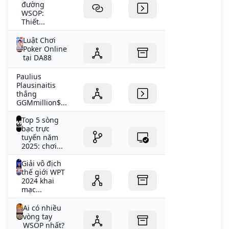
đường
WSOP:
Thiết...
Luật Chơi
Poker Online
tại DA88
Paulius
Plausinaitis
thắng
GGMmillion$...
Top 5 sòng
bạc trực
tuyến năm
2025: chơi...
Giải vô địch
thế giới WPT
2024 khai
mạc...
Ai có nhiều
vòng tay
WSOP nhất?