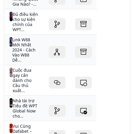
Gia Nào? -...
Đủ điều kiện
cho sự kiện
chính của
WPT...
Link W88
Mới Nhất
2024 - Cách
Vào W88
Dễ...
Cuộc đua
gay cấn
dành cho
Cầu thủ
xuất...
Nhà tài trợ
Tiêu đề WPT
Global Now
cho...
Vui Cùng
Dafabet –