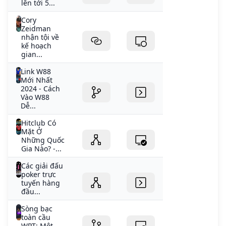
lên tới 5...
Cory
Zeidman
nhận tội về
kế hoạch
gian...
Link W88
Mới Nhất
2024 - Cách
Vào W88
Dễ...
Hitclub Có
Mặt Ở
Những Quốc
Gia Nào? -...
Các giải đấu
poker trực
tuyến hàng
đầu...
Sòng bạc
toàn cầu
WPT: Một