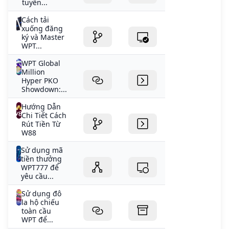
tuyến...
Cách tải
xuống đăng
ký và Master
WPT...
WPT Global
Million
Hyper PKO
Showdown:...
Hướng Dẫn
Chi Tiết Cách
Rút Tiền Từ
W88
Sử dụng mã
tiền thưởng
WPT777 để
yêu cầu...
Sử dụng đô
la hộ chiếu
toàn cầu
WPT để...