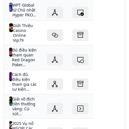
WPT Global
từ Chủ nhật
Hyper PKO...
Giới Thiệu
Casino
Online
Vip79
Đủ điều kiện
tham quan
Red Dragon
Poker...
Cách đủ
điều kiện
tham gia các
sự kiện...
Giải vô địch
tiền thưởng
vàng: Cú
sút...
2025 Vụ nổ
WSOP! Các