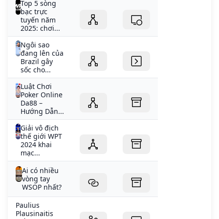
Top 5 sòng
bạc trực
tuyến năm
2025: chơi...
Ngôi sao
đang lên của
Brazil gây
sốc cho...
Luật Chơi
Poker Online
Da88 –
Hướng Dẫn...
Giải vô địch
thế giới WPT
2024 khai
mạc...
Ai có nhiều
vòng tay
WSOP nhất?
Paulius
Plausinaitis