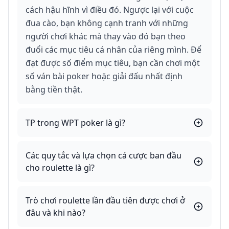
cách hậu hĩnh vì điều đó. Ngược lại với cuộc
đua cào, bạn không cạnh tranh với những
người chơi khác mà thay vào đó bạn theo
đuổi các mục tiêu cá nhân của riêng mình. Để
đạt được số điểm mục tiêu, bạn cần chơi một
số ván bài poker hoặc giải đấu nhất định
bằng tiền thật.
TP trong WPT poker là gì?
Các quy tắc và lựa chọn cá cược ban đầu
cho roulette là gì?
Trò chơi roulette lần đầu tiên được chơi ở
đâu và khi nào?