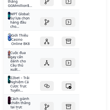
thắng
GGMmillion$...
WPT Global:
Sự lựa chọn
hàng đầu
cho...
Giới Thiệu
Casino
Online BK8
Cuộc đua
gay cấn
dành cho
Cầu thủ
xuất...
22bet – Trải
Nghiệm Cá
Cược Trực
Tuyến...
Cách giành
chiến thắng
tại trực