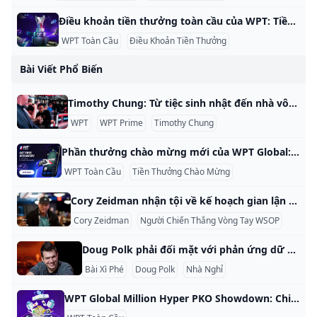
Điều khoản tiền thưởng toàn cầu của WPT: Tiền mặt được thực hiện đơn giản Tôi là Mike On Connell, người đam mê poker đồng nghiệp. Bạn hiện đang tìm kiếm thông qua WPT Global, và không nghi ngờ gì đã nhận thấy có một số ưu đãi khuyến khích khá ngọt ngào để giúp bạn tăng cường ngân hàng của mình. Chúng tôi đã phá vỡ chính xác những gì bạn cần biết về các giao dịch tiền thưởng này - đặc biệt là tiền thưởng cho khoản tiền gửi đầu tiên và làm thế nào để tận dụng tối đa chúng mà không cần phải lội qua một loạt các hợp pháp.
WPT Toàn Cầu
Điều Khoản Tiền Thưởng
Tiền Gửi Phù Hợp
Bài Viết Phổ Biến
Timothy Chung: Từ tiệc sinh nhật đến nhà vô địch WPT Prime UK Giải vô địch WPT Prime 2024 Giải vô địch WPT Prime trị giá 1.100 USD, 5.000.000 USD GTD sẽ diễn ra từ ngày 8 đến ngày 14 tháng 12 tại Wynn Las Vegas như một phần của Lễ hội vô địch thế giới WPT, diễn ra từ ngày 3 đến ngày 23 tháng 12. Năm ngoái, Calvin Anderson đã giành chức vô địch WPT Prime Championship 2023, đứng đầu kỷ lục 10.
WPT
WPT Prime
Timothy Chung
Phần thưởng chào mừng mới của WPT Global: lên tới $ 3580 phần thưởng WPT Global đã làm mới phần thưởng chào mừng của mình, cho người chơi mới cơ hội lấy lên tới $ 3,580 trong tổng giá trị. Ưu đãi hoàn chỉnh này kết hợp phần thưởng tiền gửi 100% với tiền thưởng thêm như vé giải đấu và tiền sòng bạc, dẫn đến gói hoàn hảo cho người chơi poker hoặc sòng bạc. Chào mừng sự cố tiền thưởng **Trận đấu tiền gửi 100%:**Nhận lại tới 3.
WPT Toàn Cầu
Tiền Thưởng Chào Mừng
Tiền Thưởng Poker
Cory Zeidman nhận tội về kế hoạch gian lận cá cược thể thao Cựu người chiến thắng vòng tay WSOP Cory Zeidman đã thừa nhận tội liên quan đến kế hoạch gian lận cá cược thể thao trị giá 25 triệu USD. Chuyên gia poker 64 tuổi, người từng nổi tiếng trong cộng đồng poker, giờ đã trở thành câu chuyện cảnh giác về sự lừa dối và tham lam. Sự tham gia của anh ta vào hoạt động quy mô lớn này đã lợi dụng những cá nhân dễ bị tổn thương đang tìm kiếm lời khuyên nội bộ về các sự kiện thể thao.
Cory Zeidman
Người Chiến Thắng Vòng Tay WSOP
Lừa Đ
Doug Polk phải đối mặt với phản ứng dữ dội khi chơi trong các giải đấu của riêng mình tại The Lodge Doug Polk có nên từ bỏ việc chơi ở The Lodge không? Doug Polk gần đây đã hỏi những người theo dõi anh ấy trên X (trước đây là Twitter) rằng liệu việc anh ấy chơi trong các sự kiện tại phòng chơi bài của chính mình và có thể giành chiến thắng trong các giải đấu có phải là điều xấu hay không. Đáng ngạc nhiên là 29,5% số người được hỏi nghĩ như vậy.
Bài Xì Phé
Doug Polk
Nhà Nghỉ
WPT Global Million Hyper PKO Showdown: Chi tiết & Hướng dẫn sự kiện WPT Global Sunday Hyper PKO Showdown là sự kiện poker trực tuyến điện khí hóa cung cấp cho bạn sự hồi hộp lớn và các khoản thanh toán lớn. Với định dạng bất thường và phí vào cửa thấp, nó đã bắt đầu thu hút người chơi poker quốc tế. Người chơi có thể mong đợi điều gì từ Million Chủ nhật Hyper PKO Showdown? Million Sunday Hyper PKO Showdown là một giải đấu poker loại trực tiếp (PKO) tiến bộ, vì vậy mọi người tham gia đều bắt đầu với giá KO trên Noggin của họ.