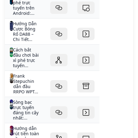
phé trực
tuyến trên
Android:...
Hướng Dẫn
Cược Bóng
Rổ DA88 –
Chi Tiết...
Cách bắt
đầu chơi bài
xì phé trực
tuyến...
Frank
Stepuchin
dẫn đầu
RRPO WPT...
Sòng bạc
trực tuyến
đáng tin cậy
nhất:...
Hướng dẫn
rút tiền toàn