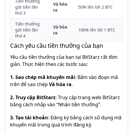
Tiền thưởng
Và hóa
gửi tiền lần
50% lên tới 2 BTC
ra
thứ 3
Tiền thưởng
Và hóa
gửi tiền lần
100% lên tới 1 BTC
ra
thứ 4
Cách yêu cầu tiền thưởng của bạn
Yêu cầu tiền thưởng của bạn tại BitStarz rất đơn
giản. Thực hiện theo các bước sau:
1. Sao chép mã khuyến mãi
: Bấm vào đoạn mã
trên để sao chép
Và hóa ra
.
2. Truy cập BitStarz
: Truy cập trang web BitStarz
bằng cách nhấp vào “Nhận tiền thưởng”.
3. Tạo tài khoản
: Đăng ký bằng cách sử dụng mã
khuyến mãi trong quá trình đăng ký.