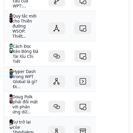
cầu của
WPT:...
Quy tắc mới
cho Thiên
đường
WSOP:
Thiết...
Cách Đọc
Kèo Bóng Đá
Tài Xỉu Chi
Tiết
Hyper Dash
trong WPT
Global là gì?
Đi...
Doug Polk
phải đối mặt
với phản
ứng dữ...
Sự trở lại
của
Shevliakov