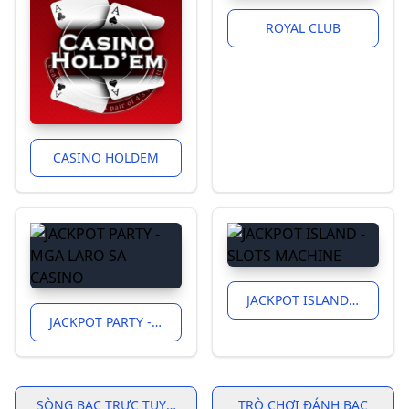
ROYAL CLUB
CASINO HOLDEM
JACKPOT ISLAND - SLOTS MACHINE
JACKPOT PARTY - MGA LARO SA CASINO
SÒNG BẠC TRỰC TUYẾN
TRÒ CHƠI ĐÁNH BẠC