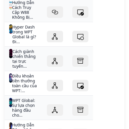
Hướng Dẫn
Cách Truy
Cập W88
Không Bị...
Hyper Dash
trong WPT
Global là gì?
Đi...
Cách giành
chiến thắng
tại trực
tuyến...
Điều khoản
tiền thưởng
toàn cầu của
WPT:...
WPT Global:
Sự lựa chọn
hàng đầu
cho...
Hướng Dẫn