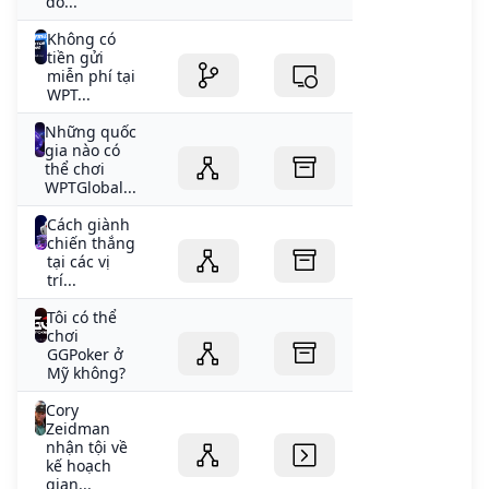
đồ...
Không có
tiền gửi
miễn phí tại
WPT...
Những quốc
gia nào có
thể chơi
WPTGlobal...
Cách giành
chiến thắng
tại các vị
trí...
Tôi có thể
chơi
GGPoker ở
Mỹ không?
Cory
Zeidman
nhận tội về
kế hoạch
gian...