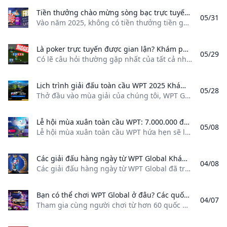
Tiền thưởng chào mừng sòng bạc trực tuyến không có tiền gửi 2025 Khám phá phần thưởng chào mừng sòng bạc trực tuyến hàng đầu mà không cần đặt cọc vào năm 2025. Khám phá các ưu đãi mới nhất của WPT Global và bắt đầu chơi ngay hôm nay.
05/31
Vào năm 2025, không có tiền thưởng tiền gửi vẫn là một trong những phương pháp tốt nhất mà sòng bạc trực tuyến sử dụng để thu hút người chơi mới. Đây là những ưu đãi không có rủi ro mà nhiều người chơi có thể tận dụng lợi thế hoàn hảo cho những người muốn học các sợi dây và không muốn tự mất tiền. Không có tiền thưởng chào mừng tiền gửi là gì?
Là poker trực tuyến được gian lận? Khám phá sự thật đằng sau câu hỏi: Poker trực tuyến có bị gian lận không? Tìm hiểu cách WPT toàn cầu đảm bảo sự công bằng an toàn và minh bạch vào năm 2025.
05/29
Có lẽ câu hỏi thường gặp nhất của tất cả những người chơi mới để chơi bài xì phé trực tuyến là:Â là poker trực tuyến được gian lận? ÂKhi có tiền thật bị đe dọa, việc tự hỏi liệu các trò chơi có công bằng không. Câu trả lời ngắn gọn?Các trang web poker trực tuyến hợp pháp không được gian lận. Nhưng bạn phải chọn đúng trang web.
Lịch trình giải đấu toàn cầu WPT 2025 Khám phá lịch trình giải đấu toàn cầu WPT mới nhất bao gồm WPT Slovakia WPT Prime Đài Loan và Lễ hội Mùa hè Montreal. Tìm hiểu làm thế nào để đủ điều kiện thông qua các vệ tinh trực tuyến.
05/28
Thở đầu vào mùa giải của chúng tôi, WPT Global đã công bố một lịch mạnh mẽ về các sự kiện trực tiếp và trực tuyến diễn ra từ cuối tháng 5 đến tháng 8 năm 2025. Cho dù bạn có phải là một chuyên gia toàn thời gian hay một chiến binh cuối tuần bình thường có rất nhiều cơ hội để chơi cho các chiến lợi phẩm lớn và thậm chí còn lớn hơn theo lịch trình này.
Lễ hội mùa xuân toàn cầu WPT: 7.000.000 đô la giải thưởng được đảm bảo Khám phá Lễ hội mùa xuân toàn cầu WPT với một giải thưởng được đảm bảo 7 triệu đô la 100% Rakeback và các giải đấu thú vị.
05/08
Lễ hội mùa xuân toàn cầu WPT hứa hẹn sẽ là một trong những sự kiện poker trực tuyến tuyệt vời nhất trong năm và cung cấp cho bạn cơ hội chiến đấu với cảm giác khi bạn chiến đấu để giành được một phần của một giải thưởng được đảm bảo đáng kinh ngạc trị giá 7 triệu đô la! Lễ hội diễn ra từ ngày 5 tháng 5 đến ngày 26 tháng 5, với các giải đấu cho người chơi thuộc mọi cấp độ kỹ năng.
Các giải đấu hàng ngày từ WPT Global Khám phá các giải đấu hàng ngày của WPT Global: Các sự kiện hàng ngày các giải thưởng được bảo đảm mua đa dạng và bảo mật mạnh mẽ trong môi trường du lịch poker thế giới đáng tin cậy.
04/08
Các giải đấu hàng ngày từ WPT Global đã trở thành một vật cố định cho người chơi đang tìm kiếm sự cạnh tranh chất lượng, ổn định trong lĩnh vực trực tuyến. Các trò chơi rủi ro cộng với tập trung vào các sự kiện gần hơn đáng kể đến hàng ngày, cho phép người chơi thường xuyên kiểm tra kỹ năng cửa hàng của họ để lấy tiền mặt và giải thưởng.
Bạn có thể chơi WPT Global ở đâu? Các quốc gia được hỗ trợ & nổi bật nền tảng Khám phá những quốc gia nào hỗ trợ WPT Global và tìm hiểu về các trò chơi poker và sòng bạc của mình. Khám phá lý do tại sao nó là một tên tuổi hàng đầu trong trò chơi trực tuyến với di sản 20 năm.
04/07
Tham gia cùng người chơi từ hơn 60 quốc gia trên thế giới, WPT Global đã xây dựng một trong những cái tên có uy tín nhất trong trò chơi trực tuyến. Điều này bao gồm: **Bắc Mỹ:**Canada, Hoa Kỳ **Châu Âu:**Vương quốc Anh, Đức, Pháp, Ý, Tây Ban Nha, Hà Lan, Bỉ, Thụy Sĩ, Áo, Ireland, Bồ Đào Nha, Thụy Điển, Na Uy, Đan Mạch, Phần Lan, Ba Lan, Cộng hòa Séc, Hungary, Romania, Bulgaria, Hy Lạp, Cyprus, Thổ Nhĩ Kỳ **Châu Á:**Nhật Bản, Hàn Quốc, Singapore, Hồng Kông, Đài Loan, Ấn Độ, Malaysia, Indonesia, Philippines, Thái Lan, Việt Nam **Châu Đại Dương:**Úc, New Zealand **Mỹ Latinh:**Brazil, Mexico, Argentina, Chile, Colombia, Costa Rica, Panama **Châu Phi & Trung Đông:**Nam Phi, Nigeria, Ai Cập, Các Tiểu vương quốc Ả Rập Thống nhất, Ả Rập Saudi, Israel WPT Global là tất cả về các tùy chọn chơi game ở cốt lõi của nó.