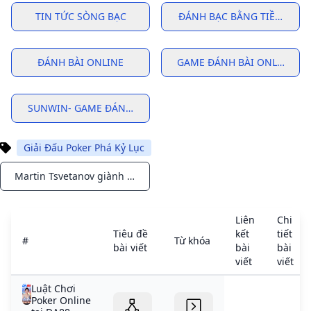
TIN TỨC SÒNG BẠC
ĐÁNH BẠC BẰNG TIỀN THẬT
ĐÁNH BÀI ONLINE
GAME ĐÁNH BÀI ONLINE
SUNWIN- GAME ĐÁNH BÀI ONLINE
Giải Đấu Poker Phá Kỷ Lục
Martin Tsvetanov giành chiến thắng trong sự kiện chính Eureka phá kỷ lục tại EPT Praha
Notifications
Liên
Chi
Tiêu đề
kết
tiết
#
Từ khóa
bài viết
bài
bài
viết
viết
Luật Chơi
Poker Online