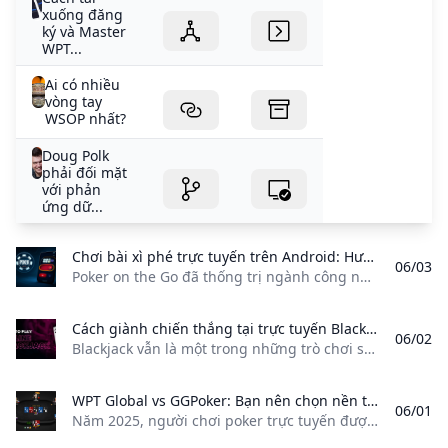
xuống đăng
ký và Master
WPT...
Ai có nhiều
vòng tay
WSOP nhất?
Doug Polk
phải đối mặt
với phản
ứng dữ...
Chơi bài xì phé trực tuyến trên Android: Hướng dẫn năm 2025 Bạn muốn chơi bài xì phé trực tuyến trên điện thoại hoặc máy tính bảng Android của bạn? Dưới đây là hướng dẫn năm 2025 cho các ứng dụng tính năng tốt nhất và cách WPT Global giúp poker di động dễ dàng và an toàn.
06/03
Poker on the Go đã thống trị ngành công nghiệp chơi game trực tuyến, và chưa bao giờ có nhiều người chơi thưởng thức poker trực tuyến trên thiết bị Android vào năm 2025. Miễn là bạn có điện thoại thông minh và một ứng dụng an toàn, bạn có thể chơi các trò chơi poker tiền thực từ bất cứ nơi nào-đó là một chiếc CAFÃ © hoặc giường của riêng bạn.
Cách giành chiến thắng tại trực tuyến Blackjack: Chiến lược cho năm 2025 Khám phá cách giành chiến thắng tại Blackjack trực tuyến vào năm 2025 với các chiến lược thiết yếu mẹo và một nền tảng đáng tin cậy. Tìm hiểu lý do tại sao WPT Global là lựa chọn hàng đầu cho Blackjack tiền thật.
06/02
Blackjack vẫn là một trong những trò chơi sòng bạc trực tuyến được ưa chuộng nhất năm 2025. Nó có lợi thế nhà thấp, và, với sự pha trộn giữa kỹ năng và may mắn, nó mang đến cho người chơi cơ hội đánh bại các đại lý với các quyết định tốt. Nhưng làm thế nào bạn có thể nghiêng tỷ lệ cược có lợi cho bạn? Bài viết này sẽ hướng dẫn bạn qua những gì bạn cần biết để giành chiến thắng, bao gồm lý do tại sao điều quan trọng là chơi tại một trang web có uy tín, chẳng hạn như WPT Global.
WPT Global vs GGPoker: Bạn nên chọn nền tảng poker nào vào năm 2025? So sánh WPT Global và GGPoker vào năm 2025: Khám phá sự khác biệt về tiền thưởng phần mềm dịch vụ giải đấu và nhiều hơn nữa để quyết định trang web poker nào là tốt nhất cho bạn.
06/01
Năm 2025, người chơi poker trực tuyến được tha hồ lựa chọn. Trong số những cái tên được nói đến nhiều nhất trong trò chơi làWPT toàn cầuVàGGPOKERHai nền tảng cung cấp trải nghiệm poker trực tuyến đẳng cấp thế giới. Nhưng cái nào phù hợp với bạn? Sự cố này so sánh các tính năng cốt lõi của họ, trải nghiệm người chơi và giá trị, giúp bạn đưa ra quyết định sáng suốt nhất.