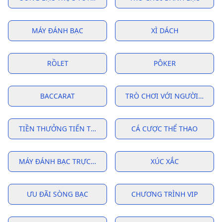
MÁY ĐÁNH BẠC
XÌ DÁCH
RỒLET
PÔKER
BACCARAT
TRÒ CHƠI VỚI NGƯỜI CHIA B
TIỀN THƯỞNG TIẾN TRIỂN
CÁ CƯỢC THỂ THAO
MÁY ĐÁNH BẠC TRỰC TUYẾN
XÚC XẮC
ƯU ĐÃI SÒNG BẠC
CHƯƠNG TRÌNH VIP