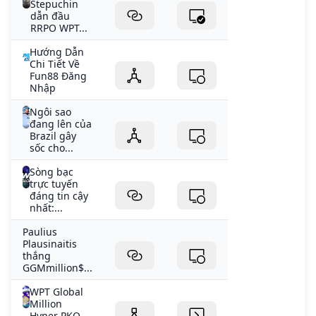
Stepuchin
dẫn đầu
RRPO WPT...
Hướng Dẫn
Chi Tiết Về
Fun88 Đăng
Nhập
Ngôi sao
đang lên của
Brazil gây
sốc cho...
Sòng bạc
trực tuyến
đáng tin cậy
nhất:...
Paulius
Plausinaitis
thắng
GGMmillion$...
WPT Global
Million
Hyper PKO