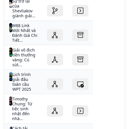
Sự trở lại
của
Shevliakov
giành giải...
W88 Link
Mới Nhất và
Đánh Giá Chi
Tiết...
Giải vô địch
tiền thưởng
vàng: Cú
sút...
Lịch trình
giải đấu
toàn cầu
WPT 2025
Timothy
Chung: Từ
tiệc sinh
nhật đến
nhà...
Cách tải