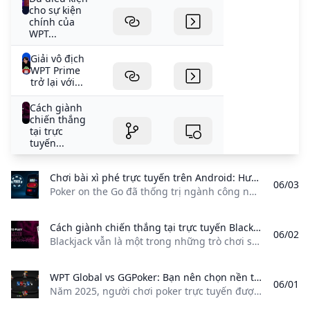
cho sự kiện
chính của
WPT...
Giải vô địch
WPT Prime
trở lại với...
Cách giành
chiến thắng
tại trực
tuyến...
Chơi bài xì phé trực tuyến trên Android: Hướng dẫn năm 2025 Bạn muốn chơi bài xì phé trực tuyến trên điện thoại hoặc máy tính bảng Android của bạn? Dưới đây là hướng dẫn năm 2025 cho các ứng dụng tính năng tốt nhất và cách WPT Global giúp poker di động dễ dàng và an toàn.
06/03
Poker on the Go đã thống trị ngành công nghiệp chơi game trực tuyến, và chưa bao giờ có nhiều người chơi thưởng thức poker trực tuyến trên thiết bị Android vào năm 2025. Miễn là bạn có điện thoại thông minh và một ứng dụng an toàn, bạn có thể chơi các trò chơi poker tiền thực từ bất cứ nơi nào-đó là một chiếc CAFÃ © hoặc giường của riêng bạn.
Cách giành chiến thắng tại trực tuyến Blackjack: Chiến lược cho năm 2025 Khám phá cách giành chiến thắng tại Blackjack trực tuyến vào năm 2025 với các chiến lược thiết yếu mẹo và một nền tảng đáng tin cậy. Tìm hiểu lý do tại sao WPT Global là lựa chọn hàng đầu cho Blackjack tiền thật.
06/02
Blackjack vẫn là một trong những trò chơi sòng bạc trực tuyến được ưa chuộng nhất năm 2025. Nó có lợi thế nhà thấp, và, với sự pha trộn giữa kỹ năng và may mắn, nó mang đến cho người chơi cơ hội đánh bại các đại lý với các quyết định tốt. Nhưng làm thế nào bạn có thể nghiêng tỷ lệ cược có lợi cho bạn? Bài viết này sẽ hướng dẫn bạn qua những gì bạn cần biết để giành chiến thắng, bao gồm lý do tại sao điều quan trọng là chơi tại một trang web có uy tín, chẳng hạn như WPT Global.
WPT Global vs GGPoker: Bạn nên chọn nền tảng poker nào vào năm 2025? So sánh WPT Global và GGPoker vào năm 2025: Khám phá sự khác biệt về tiền thưởng phần mềm dịch vụ giải đấu và nhiều hơn nữa để quyết định trang web poker nào là tốt nhất cho bạn.
06/01
Năm 2025, người chơi poker trực tuyến được tha hồ lựa chọn. Trong số những cái tên được nói đến nhiều nhất trong trò chơi làWPT toàn cầuVàGGPOKERHai nền tảng cung cấp trải nghiệm poker trực tuyến đẳng cấp thế giới. Nhưng cái nào phù hợp với bạn? Sự cố này so sánh các tính năng cốt lõi của họ, trải nghiệm người chơi và giá trị, giúp bạn đưa ra quyết định sáng suốt nhất.