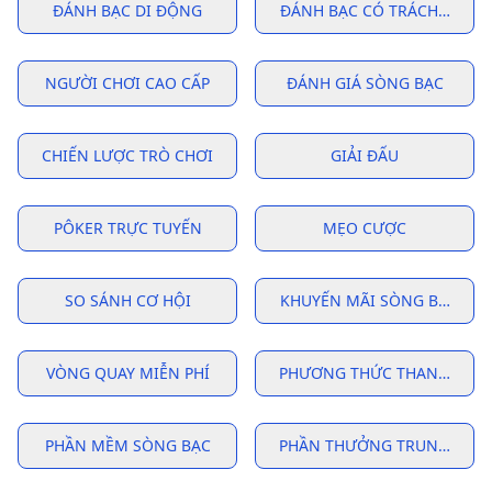
ĐÁNH BẠC DI ĐỘNG
ĐÁNH BẠC CÓ TRÁCH NHIỆ
NGƯỜI CHƠI CAO CẤP
ĐÁNH GIÁ SÒNG BẠC
CHIẾN LƯỢC TRÒ CHƠI
GIẢI ĐẤU
PÔKER TRỰC TUYẾN
MẸO CƯỢC
SO SÁNH CƠ HỘI
KHUYẾN MÃI SÒNG BẠC
VÒNG QUAY MIỄN PHÍ
PHƯƠNG THỨC THANH TOÁ
PHẦN MỀM SÒNG BẠC
PHẦN THƯỞNG TRUNG THÀ