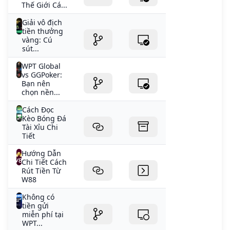
Thế Giới Cá...
Giải vô địch
tiền thưởng
vàng: Cú
sút...
WPT Global
vs GGPoker:
Bạn nên
chọn nền...
Cách Đọc
Kèo Bóng Đá
Tài Xỉu Chi
Tiết
Hướng Dẫn
Chi Tiết Cách
Rút Tiền Từ
W88
Không có
tiền gửi
miễn phí tại
WPT...