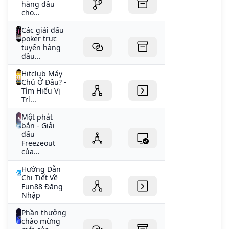
hàng đầu
cho...
Các giải đấu
poker trực
tuyến hàng
đầu...
Hitclub Máy
Chủ Ở Đâu? -
Tìm Hiểu Vị
Trí...
Một phát
bắn - Giải
đấu
Freezeout
của...
Hướng Dẫn
Chi Tiết Về
Fun88 Đăng
Nhập
Phần thưởng
chào mừng