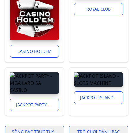
ROYAL CLUB
CASINO HOLDEM
JACKPOT ISLAND - SLOTS MACHINE
JACKPOT PARTY - MGA LARO SA CASINO
SÒNG BẠC TRỰC TUYẾN
TRÒ CHƠI ĐÁNH BẠC