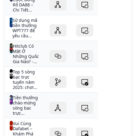
Rổ DA88 –
Chi Tiết...
Sử dụng mã
tiền thưởng
WPT777 để
yêu cầu...
Hitclub Có
Mặt Ở
Những Quốc
Gia Nào? -...
Top 5 sòng
bạc trực
tuyến năm
2025: chơi...
Tiền thưởng
chào mừng
sòng bạc
trực...
Vui Cùng
Dafabet –
Khám Phá