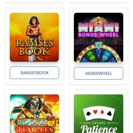
RAMSESBOOK
MIAMIWHEEL