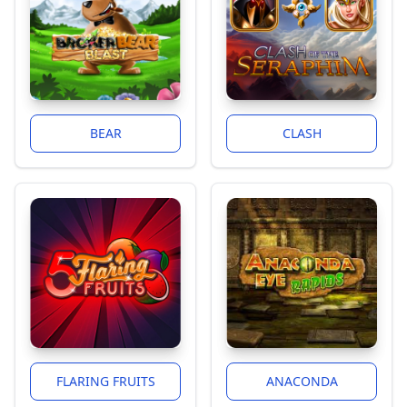
BEAR
CLASH
FLARING FRUITS
ANACONDA