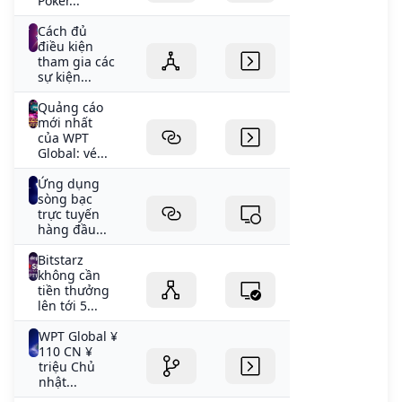
Poker...
Cách đủ
điều kiện
tham gia các
sự kiện...
Quảng cáo
mới nhất
của WPT
Global: vé...
Ứng dụng
sòng bạc
trực tuyến
hàng đầu...
Bitstarz
không cần
tiền thưởng
lên tới 5...
WPT Global ¥
110 CN ¥
triệu Chủ
nhật...