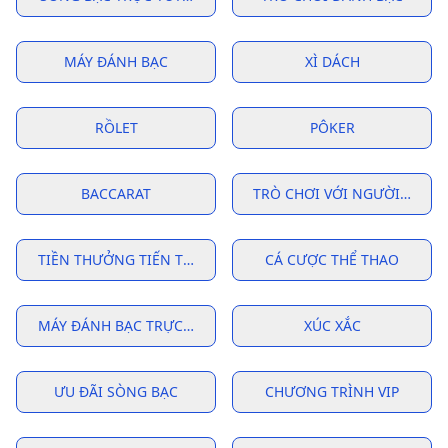
MÁY ĐÁNH BẠC
XÌ DÁCH
RỒLET
PÔKER
BACCARAT
TRÒ CHƠI VỚI NGƯỜI CHIA B
TIỀN THƯỞNG TIẾN TRIỂN
CÁ CƯỢC THỂ THAO
MÁY ĐÁNH BẠC TRỰC TUYẾN
XÚC XẮC
ƯU ĐÃI SÒNG BẠC
CHƯƠNG TRÌNH VIP