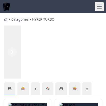
Ope
Categories
HYPER TURBO
Home
Previous
Next
🎮
🎰
♠️
🎲
🎮
🎰
♠️