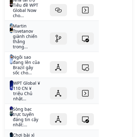
Tiêu đề WPT
Global Now
cho...
Martin
Tsvetanov
giành chiến
thắng
trong...
Ngôi sao
đang lên của
Brazil gây
sốc cho...
WPT Global ¥
110 CN ¥
triệu Chủ
nhật...
Sòng bạc
trực tuyến
đáng tin cậy
nhất:...
Chơi bài xì