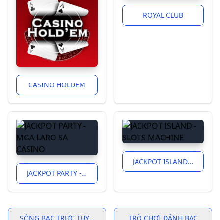
ROYAL CLUB
CASINO HOLDEM
JACKPOT ISLAND - SLOTS MACHINE
JACKPOT PARTY - MGA LARO SA CASINO
SÒNG BẠC TRỰC TUYẾN
TRÒ CHƠI ĐÁNH BẠC