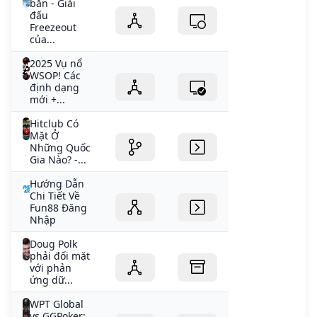
bắn - Giải
đấu
Freezeout
của...
2025 Vụ nổ
WSOP! Các
định dạng
mới +...
Hitclub Có
Mặt Ở
Những Quốc
Gia Nào? -...
Hướng Dẫn
Chi Tiết Về
Fun88 Đăng
Nhập
Doug Polk
phải đối mặt
với phản
ứng dữ...
WPT Global
vs GGPoker: