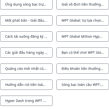
Ứng dụng sòng bạc trực tuyến hàng đầu năm 2025
Giải vô địch tiền thưởng vàng: Cú sút hàng tuần của bạn ở mức 100 nghìn đô la trên WPT Global
Notifications
Notifications
Một phát bắn - Giải đấu Freezeout của WPT Global
WPT Global: Sự lựa chọn hàng đầu cho người chơi poker
Notifications
Notifications
Cách tải xuống đăng ký và Master WPT Global: 2025 Guide Ultimate Guide
WPT Global Million Hyper PKO Showdown: Chi tiết & Hướng dẫn sự kiện
Notifications
Notifications
Các giải đấu hàng ngày từ WPT Global
Bạn có thể chơi WPT Global ở đâu? Các quốc gia được hỗ trợ & nổi bật nền tảng
Notifications
Notifications
Quảng cáo mới nhất của WPT Global: vé cho một số tiền chơi bổ sung
Điều khoản tiền thưởng toàn cầu của WPT: Tiền mặt được thực hiện đơn giản
Notifications
Notifications
Hướng dẫn rút tiền toàn cầu của WPT: Tiền mặt được thực hiện đơn giản
Sòng bạc toàn cầu WPT: Một cuộc phiêu lưu đầy thú vị
Notifications
Notifications
Hyper Dash trong WPT Global là gì? Đi sâu vào hành động poker nhanh chóng ly kỳ!
Notifications