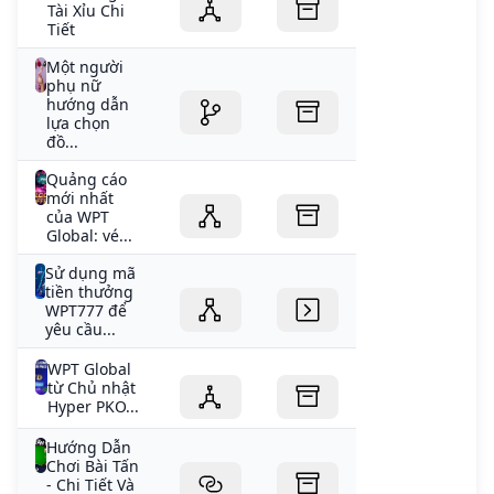
Tài Xỉu Chi
Tiết
Một người
phụ nữ
hướng dẫn
lựa chọn
đồ...
Quảng cáo
mới nhất
của WPT
Global: vé...
Sử dụng mã
tiền thưởng
WPT777 để
yêu cầu...
WPT Global
từ Chủ nhật
Hyper PKO...
Hướng Dẫn
Chơi Bài Tấn
- Chi Tiết Và