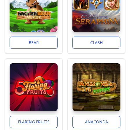
BEAR
CLASH
FLARING FRUITS
ANACONDA