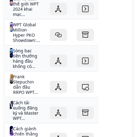
thế giới WPT
2024 khai
mạc...
WPT Global
Million
Hyper PKO
Showdown:...
Sòng bạc
tiền thưởng
hàng đầu
không có...
Frank
Stepuchin
dẫn đầu
RRPO WPT...
Cách tải
xuống đăng
ký và Master
WPT...
Cách giành
chiến thắng