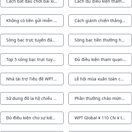
Cách bắt đầu chơi bài xì phé trực tuyến vào năm 2025: Hướng dẫn dành cho người mới bắt đầu
Cách đủ điều kiện tham gia các sự kiện trực tuyến của WPT vào năm 2025
Notifications
Notifications
Không có tiền gửi miễn phí tại WPT Global - chơi mà không chi tiêu
Cách giành chiến thắng tại các vị trí trực tuyến vào năm 2025 với WPT Global
Notifications
Notifications
Sòng bạc trực tuyến đáng tin cậy nhất: WPT Global
Sòng bạc tiền thưởng hàng đầu không có tiền gửi vào năm 2025: Chơi và giành chiến thắng mà không chi tiêu một xu
Notifications
Notifications
Top 5 sòng bạc trực tuyến năm 2025: chơi ở đâu và giành chiến thắng lớn
Đủ điều kiện tham quan Red Dragon Poker Tour Jeju 2025 qua các vệ tinh toàn cầu WPT
Notifications
Notifications
Nhà tài trợ Tiêu đề WPT Global Now cho Triton Poker Super High Roller Series
Lễ hội mùa xuân toàn cầu WPT: 7.000.000 đô la giải thưởng được đảm bảo
Notifications
Notifications
Sử dụng đô la hộ chiếu toàn cầu WPT để vào các sự kiện cổ phần cao của Triton
Phần thưởng chào mừng mới của WPT Global: lên tới $ 3580 phần thưởng
Notifications
Notifications
Đủ điều kiện cho sự kiện chính của WPT Global thông qua các vệ tinh mua thấp
WPT Global ¥ 110 CN ¥ triệu Chủ nhật Hyper PKO Showdown
Notifications
Notifications