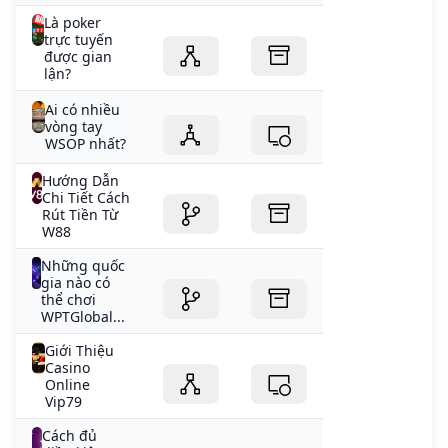
Là poker
trực tuyến
được gian
lận?
Ai có nhiều
vòng tay
WSOP nhất?
Hướng Dẫn
Chi Tiết Cách
Rút Tiền Từ
W88
Những quốc
gia nào có
thể chơi
WPTGlobal...
Giới Thiệu
Casino
Online
Vip79
Cách đủ