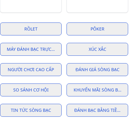
RỒLET
PÔKER
MÁY ĐÁNH BẠC TRỰC TUYẾN
XÚC XẮC
M
NGƯỜI CHƠI CAO CẤP
ĐÁNH GIÁ SÒNG BẠC
SO SÁNH CƠ HỘI
KHUYẾN MÃI SÒNG BẠC
NH
TIN TỨC SÒNG BẠC
ĐÁNH BẠC BẰNG TIỀN THẬT