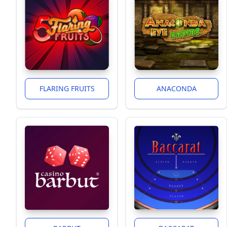
FLARING FRUITS
ANACONDA