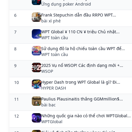
Ứng dụng poker Android
Frank Stepuchin dẫn đầu RRPO WPT...
6
bài xì phé
WPT Global ¥ 110 CN ¥ triệu Chủ nhật...
7
WPT toàn cầu
Sử dụng đô la hộ chiếu toàn cầu WPT để...
8
WPT toàn cầu
2025 Vụ nổ WSOP! Các định dạng mới +...
9
WSOP
Hyper Dash trong WPT Global là gì? Đi...
10
HYPER DASH
Paulius Plausinaitis thắng GGMmillion$...
11
bài bạc
Những quốc gia nào có thể chơi WPTGlobal...
12
WPTGlobal