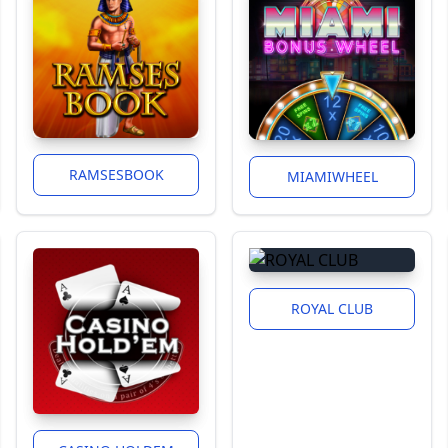
RAMSESBOOK
MIAMIWHEEL
ROYAL CLUB