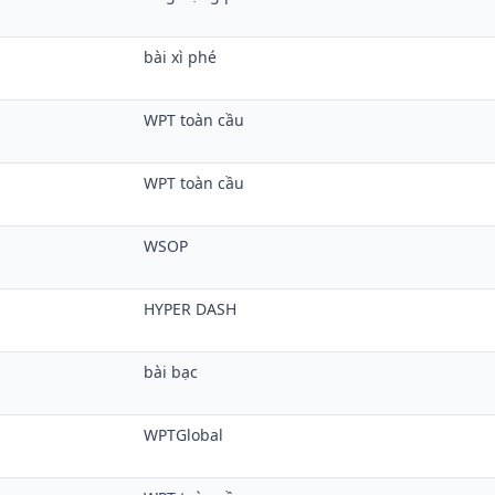
bài xì phé
WPT toàn cầu
WPT toàn cầu
WSOP
HYPER DASH
bài bạc
WPTGlobal