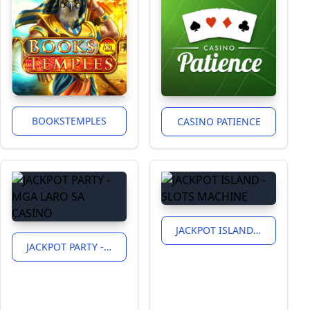
BOOKSTEMPLES
CASINO PATIENCE
JACKPOT ISLAND - SLOTS MACHINE
JACKPOT PARTY - MGA LARO SA CASINO