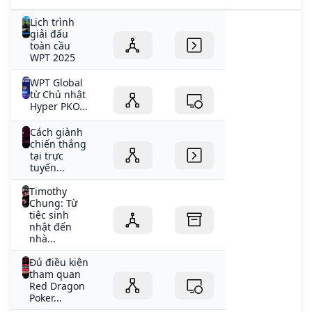
Lịch trình
giải đấu
toàn cầu
WPT 2025
WPT Global
từ Chủ nhật
Hyper PKO...
Cách giành
chiến thắng
tại trực
tuyến...
Timothy
Chung: Từ
tiệc sinh
nhật đến
nhà...
Đủ điều kiện
tham quan
Red Dragon
Poker...