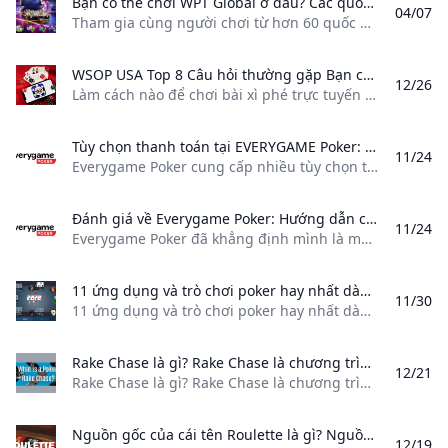
Bạn có thể chơi WPT Global ở đâu? Các quốc gia được hỗ trợ & nổi bật nền tảng Khám phá những quốc gia nào hỗ trợ WPT Global và tìm hiểu về các trò chơi poker và sòng bạc của mình. Khám phá lý do tại sao nó là một tên tuổi hàng đầu trong trò chơi trực tuyến với di sản 20 năm.
04/07
Tham gia cùng người chơi từ hơn 60 quốc gia trên thế giới, WPT Global đã xây dựng một trong những cái tên có uy tín nhất trong trò chơi trực tuyến. Điều này bao gồm: **Bắc Mỹ:**Canada, Hoa Kỳ **Châu Âu:**Vương quốc Anh, Đức, Pháp, Ý, Tây Ban Nha, Hà Lan, Bỉ, Thụy Sĩ, Áo, Ireland, Bồ Đào Nha, Thụy Điển, Na Uy, Đan Mạch, Phần Lan, Ba Lan, Cộng hòa Séc, Hungary, Romania, Bulgaria, Hy Lạp, Cyprus, Thổ Nhĩ Kỳ **Châu Á:**Nhật Bản, Hàn Quốc, Singapore, Hồng Kông, Đài Loan, Ấn Độ, Malaysia, Indonesia, Philippines, Thái Lan, Việt Nam **Châu Đại Dương:**Úc, New Zealand **Mỹ Latinh:**Brazil, Mexico, Argentina, Chile, Colombia, Costa Rica, Panama **Châu Phi & Trung Đông:**Nam Phi, Nigeria, Ai Cập, Các Tiểu vương quốc Ả Rập Thống nhất, Ả Rập Saudi, Israel WPT Global là tất cả về các tùy chọn chơi game ở cốt lõi của nó.
WSOP USA Top 8 Câu hỏi thường gặp Bạn có thể chơi bài xì phé trực tuyến tại Hoa Kỳ thông qua WSOP.com trang web này là hợp pháp ở Nevada New Jersey Michigan và Pennsylvania.
12/26
Làm cách nào để chơi bài xì phé trực tuyến trên WSOP? Bạn có thể chơi bài xì phé trực tuyến tại Hoa Kỳ thông qua trang web này là hợp pháp ở Nevada, New Jersey, Michigan và Pennsylvania. Có phải là hợp pháp ở Mỹ không? Có. Ở mỗi tiểu bang, nó có giấy phép thích hợp để vận hành poker trực tuyến tiền thật từ ban quản lý của tiểu bang và phải tuân theo các quy tắc và quy định nghiêm ngặt.
Tùy chọn thanh toán tại EVERYGAME Poker: Giao dịch nhanh chóng và dễ dàng Khám phá các tùy chọn thanh toán đa dạng có sẵn tại MỌI TRÒ CHƠI Poker để gửi và rút tiền liền mạch. MỌI TRÒ CHƠI Mã thưởng Poker WPT123
11/24
Everygame Poker cung cấp nhiều tùy chọn thanh toán toàn diện để tạo điều kiện cho người chơi gửi và rút tiền dễ dàng. Cho dù bạn thích phương thức ngân hàng truyền thống hay Ví điện tử và tiền điện tử hiện đại, Everygame đều có thể đáp ứng nhu cầu của bạn. Phương thức thanh toán có sẵn Tại EVERYGAME Poker, bạn có thể chọn từ một số phương thức thanh toán phổ biến để nạp tiền vào tài khoản của mình:
Đánh giá về Everygame Poker: Hướng dẫn chơi Poker trực tuyến của bạn Xem lại Everygame Poker các tính năng chương trình khuyến mãi và cách tối đa hóa số tiền thắng của bạn. Sử dụng mã thưởng WPT123
11/24
Everygame Poker đã khẳng định mình là một người chơi nổi bật trong thế giới poker trực tuyến kể từ khi thành lập vào năm 1996. Được biết đến với nền tảng thân thiện với người dùng và nhiều trò chơi khác nhau, Everygame mang đến cho người chơi trải nghiệm poker thú vị. Bài đánh giá này khám phá các tính năng, chương trình khuyến mãi và tùy chọn chơi trò chơi có sẵn tại Everygame Poker.
11 ứng dụng và trò chơi poker hay nhất dành cho Android Ứng dụng WPT Global Governor of Poker 3 và ứng dụng Poker khác đã xuất hiện từ lâu và vẫn là một trong những trò chơi bài phổ biến nhất thế giới. Hãy cùng xem các ứng dụng và trò chơi poker hay nhất dành cho Android!
11/30
11 ứng dụng và trò chơi poker hay nhất dành cho Android Poker đã xuất hiện từ lâu và vẫn là một trong những trò chơi bài phổ biến nhất thế giới. Hãy cùng xem các ứng dụng và trò chơi poker hay nhất dành cho Android! Poker là một trong những trò chơi bài phổ biến nhất trên thế giới. Có nhiều biến thể và dễ chơi; chỉ cần đặt cược một vài đô la và thử vận ​​​​may của bạn.
Rake Chase là gì? Rake Chase là chương trình khuyến mãi poker khuyến khích người chơi cào nhiều hơn và thưởng cho họ một cách hậu hĩnh vì điều đó.
12/21
Rake Chase là gì? Rake Chase là chương trình khuyến mãi poker nhằm khuyến khích người chơi cào nhiều hơn và thưởng cho họ một cách hậu hĩnh vì điều đó. Ngược lại với cuộc đua cào, bạn không cạnh tranh với những người chơi khác mà thay vào đó bạn theo đuổi các mục tiêu cá nhân của riêng mình. Để đạt được số điểm mục tiêu, bạn cần chơi một số ván bài poker hoặc giải đấu nhất định bằng tiền thật.
Nguồn gốc của cái tên Roulette là gì? Nguồn gốc của cái tên “roulette” là tiếng Pháp và nó có nghĩa là “bánh xe nhỏ”. Cái tên này bắt nguồn từ thực tế là trò chơi được chơi trên một bánh xe nhỏ quay xung quanh người chơi đặt cược vào vị trí quả bóng sẽ rơi xuống. Từ “roulette” lần đầu tiên được sử dụng trong bối cảnh hiện tại vào thế kỷ 18 mặc dù bản thân trò chơi này đã có từ rất lâu trước đó.
12/19