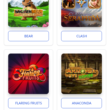
BEAR
CLASH
FLARING FRUITS
ANACONDA