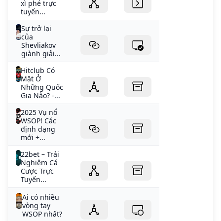
xì phé trực
tuyến...
Sự trở lại
của
Shevliakov
giành giải...
Hitclub Có
Mặt Ở
Những Quốc
Gia Nào? -...
2025 Vụ nổ
WSOP! Các
định dạng
mới +...
22bet – Trải
Nghiệm Cá
Cược Trực
Tuyến...
Ai có nhiều
vòng tay
WSOP nhất?