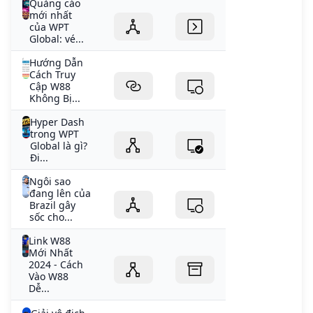
Quảng cáo
mới nhất
của WPT
Global: vé...
Hướng Dẫn
Cách Truy
Cập W88
Không Bị...
Hyper Dash
trong WPT
Global là gì?
Đi...
Ngôi sao
đang lên của
Brazil gây
sốc cho...
Link W88
Mới Nhất
2024 - Cách
Vào W88
Dễ...