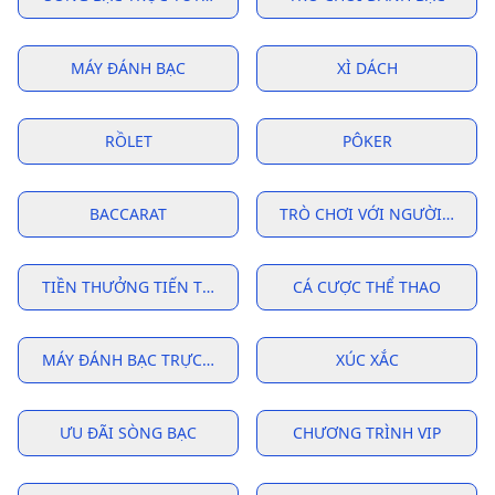
MÁY ĐÁNH BẠC
XÌ DÁCH
RỒLET
PÔKER
BACCARAT
TRÒ CHƠI VỚI NGƯỜI CHIA B
TIỀN THƯỞNG TIẾN TRIỂN
CÁ CƯỢC THỂ THAO
MÁY ĐÁNH BẠC TRỰC TUYẾN
XÚC XẮC
ƯU ĐÃI SÒNG BẠC
CHƯƠNG TRÌNH VIP