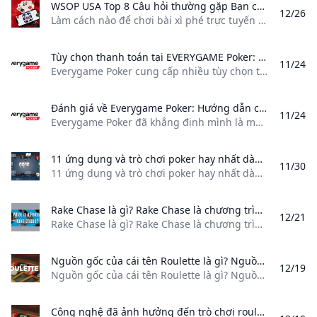
WSOP USA Top 8 Câu hỏi thường gặp Bạn có thể chơi bài xì phé trực tuyến tại Hoa Kỳ thông qua WSOP.com trang web này là hợp pháp ở Nevada New Jersey Michigan và Pennsylvania.
12/26
Làm cách nào để chơi bài xì phé trực tuyến trên WSOP? Bạn có thể chơi bài xì phé trực tuyến tại Hoa Kỳ thông qua trang web này là hợp pháp ở Nevada, New Jersey, Michigan và Pennsylvania. Có phải là hợp pháp ở Mỹ không? Có. Ở mỗi tiểu bang, nó có giấy phép thích hợp để vận hành poker trực tuyến tiền thật từ ban quản lý của tiểu bang và phải tuân theo các quy tắc và quy định nghiêm ngặt.
Tùy chọn thanh toán tại EVERYGAME Poker: Giao dịch nhanh chóng và dễ dàng Khám phá các tùy chọn thanh toán đa dạng có sẵn tại MỌI TRÒ CHƠI Poker để gửi và rút tiền liền mạch. MỌI TRÒ CHƠI Mã thưởng Poker WPT123
11/24
Everygame Poker cung cấp nhiều tùy chọn thanh toán toàn diện để tạo điều kiện cho người chơi gửi và rút tiền dễ dàng. Cho dù bạn thích phương thức ngân hàng truyền thống hay Ví điện tử và tiền điện tử hiện đại, Everygame đều có thể đáp ứng nhu cầu của bạn. Phương thức thanh toán có sẵn Tại EVERYGAME Poker, bạn có thể chọn từ một số phương thức thanh toán phổ biến để nạp tiền vào tài khoản của mình:
Đánh giá về Everygame Poker: Hướng dẫn chơi Poker trực tuyến của bạn Xem lại Everygame Poker các tính năng chương trình khuyến mãi và cách tối đa hóa số tiền thắng của bạn. Sử dụng mã thưởng WPT123
11/24
Everygame Poker đã khẳng định mình là một người chơi nổi bật trong thế giới poker trực tuyến kể từ khi thành lập vào năm 1996. Được biết đến với nền tảng thân thiện với người dùng và nhiều trò chơi khác nhau, Everygame mang đến cho người chơi trải nghiệm poker thú vị. Bài đánh giá này khám phá các tính năng, chương trình khuyến mãi và tùy chọn chơi trò chơi có sẵn tại Everygame Poker.
11 ứng dụng và trò chơi poker hay nhất dành cho Android Ứng dụng WPT Global Governor of Poker 3 và ứng dụng Poker khác đã xuất hiện từ lâu và vẫn là một trong những trò chơi bài phổ biến nhất thế giới. Hãy cùng xem các ứng dụng và trò chơi poker hay nhất dành cho Android!
11/30
11 ứng dụng và trò chơi poker hay nhất dành cho Android Poker đã xuất hiện từ lâu và vẫn là một trong những trò chơi bài phổ biến nhất thế giới. Hãy cùng xem các ứng dụng và trò chơi poker hay nhất dành cho Android! Poker là một trong những trò chơi bài phổ biến nhất trên thế giới. Có nhiều biến thể và dễ chơi; chỉ cần đặt cược một vài đô la và thử vận ​​​​may của bạn.
Rake Chase là gì? Rake Chase là chương trình khuyến mãi poker khuyến khích người chơi cào nhiều hơn và thưởng cho họ một cách hậu hĩnh vì điều đó.
12/21
Rake Chase là gì? Rake Chase là chương trình khuyến mãi poker nhằm khuyến khích người chơi cào nhiều hơn và thưởng cho họ một cách hậu hĩnh vì điều đó. Ngược lại với cuộc đua cào, bạn không cạnh tranh với những người chơi khác mà thay vào đó bạn theo đuổi các mục tiêu cá nhân của riêng mình. Để đạt được số điểm mục tiêu, bạn cần chơi một số ván bài poker hoặc giải đấu nhất định bằng tiền thật.
Nguồn gốc của cái tên Roulette là gì? Nguồn gốc của cái tên “roulette” là tiếng Pháp và nó có nghĩa là “bánh xe nhỏ”. Cái tên này bắt nguồn từ thực tế là trò chơi được chơi trên một bánh xe nhỏ quay xung quanh người chơi đặt cược vào vị trí quả bóng sẽ rơi xuống. Từ “roulette” lần đầu tiên được sử dụng trong bối cảnh hiện tại vào thế kỷ 18 mặc dù bản thân trò chơi này đã có từ rất lâu trước đó.
12/19
Nguồn gốc của cái tên Roulette là gì? Nguồn gốc của cái tên ârouletteâ là tiếng Pháp và nó có nghĩa là “bánh xe nhỏ”. Cái tên này bắt nguồn từ thực tế là trò chơi được chơi trên một bánh xe nhỏ quay xung quanh, người chơi đặt cược vào vị trí quả bóng sẽ rơi xuống. Từ ârouletteâ lần đầu tiên được sử dụng trong bối cảnh hiện tại của nó vào thế kỷ 18, mặc dù bản thân trò chơi này đã xuất hiện sớm hơn nhiều.
Công nghệ đã ảnh hưởng đến trò chơi roulette như thế nào? Một trong những tiến bộ công nghệ quan trọng nhất trong trò chơi roulette là sự ra đời của các bàn roulette điện tử. Các bàn này có màn hình kỹ thuật số mô phỏng chuyển động quay của bánh xe roulette và người chơi có thể đặt cược trên giao diện màn hình cảm ứng. Điều này cho phép chơi trò chơi nhanh hơn vì bánh xe có thể quay thường xuyên hơn so với bàn roulette truyền thống.