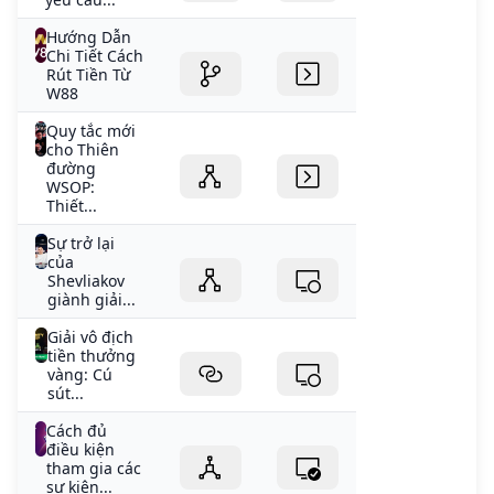
Hướng Dẫn
Chi Tiết Cách
Rút Tiền Từ
W88
Quy tắc mới
cho Thiên
đường
WSOP:
Thiết...
Sự trở lại
của
Shevliakov
giành giải...
Giải vô địch
tiền thưởng
vàng: Cú
sút...
Cách đủ
điều kiện
tham gia các
sự kiện...