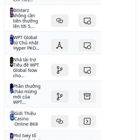
Bitstarz
không cần
tiền thưởng
lên tới 5...
WPT Global
từ Chủ nhật
Hyper PKO...
Nhà tài trợ
Tiêu đề WPT
Global Now
cho...
Phần thưởng
chào mừng
mới của
WPT...
Giới Thiệu
Casino
Online BK8
Phil Ivey tổ