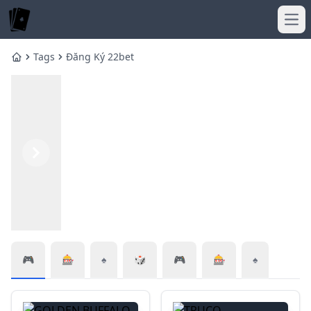
Ope
Tags
Đăng Ký 22bet
Home
Previous
Next
🎮
🎰
♠️
🎲
🎮
🎰
♠️