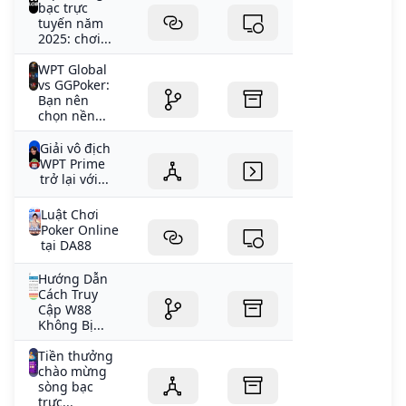
bạc trực
tuyến năm
2025: chơi...
WPT Global
vs GGPoker:
Bạn nên
chọn nền...
Giải vô địch
WPT Prime
trở lại với...
Luật Chơi
Poker Online
tại DA88
Hướng Dẫn
Cách Truy
Cập W88
Không Bị...
Tiền thưởng
chào mừng
sòng bạc
trực...