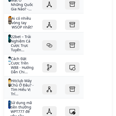
Mặt Ở
Những Quốc
Gia Nào? -...
Ai có nhiều
vòng tay
WSOP nhất?
22bet – Trải
Nghiệm Cá
Cược Trực
Tuyến...
Cách Đặt
Cược Trên
W88 - Hướng
Dẫn Chi...
Hitclub Máy
Chủ Ở Đâu? -
Tìm Hiểu Vị
Trí...
Sử dụng mã
tiền thưởng
WPT777 để
yêu cầu...