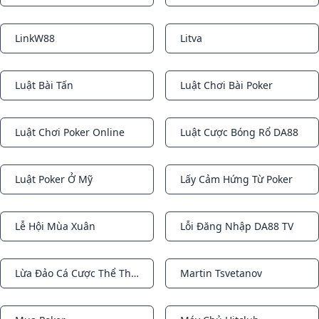
LinkW88
Litva
Notifications
Notifications
Luật Bài Tấn
Luật Chơi Bài Poker
Notifications
Notifications
Luật Chơi Poker Online
Luật Cược Bóng Rổ DA88
Notifications
Notifications
Luật Poker Ở Mỹ
Lấy Cảm Hứng Từ Poker
Notifications
Notifications
Lễ Hội Mùa Xuân
Lỗi Đăng Nhập DA88 TV
Notifications
Notifications
Lừa Đảo Cá Cược Thể Thao
Martin Tsvetanov
Notifications
Notifications