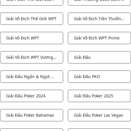
Notifications
Notifications
Giải Vô Địch Thế Giới WPT
Giải Vô Địch Tiền Thưởng Vàng
Notifications
Notifications
Giải Vô Địch WPT
Giải Vô Địch WPT Prime
Notifications
Notifications
Giải Vô Địch WPT Vương Quốc Anh
Giải Đấu
Notifications
Notifications
Giải Đấu Ngắn & Ngọt Ngào
Giải Đấu PKO
Notifications
Notifications
Giải Đấu Poker 2024
Giải Đấu Poker 2025
Notifications
Notifications
Giải Đấu Poker Bahamas
Giải Đấu Poker Las Vegas
Notifications
Notifications