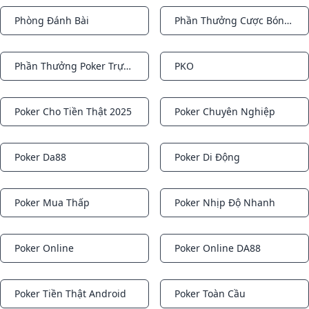
Phòng Đánh Bài
Phần Thưởng Cược Bóng Rổ DA88
Notifications
Notifications
Phần Thưởng Poker Trực Tuyến
PKO
Notifications
Notifications
Poker Cho Tiền Thật 2025
Poker Chuyên Nghiệp
Notifications
Notifications
Poker Da88
Poker Di Động
Notifications
Notifications
Poker Mua Thấp
Poker Nhịp Độ Nhanh
Notifications
Notifications
Poker Online
Poker Online DA88
Notifications
Notifications
Poker Tiền Thật Android
Poker Toàn Cầu
Notifications
Notifications