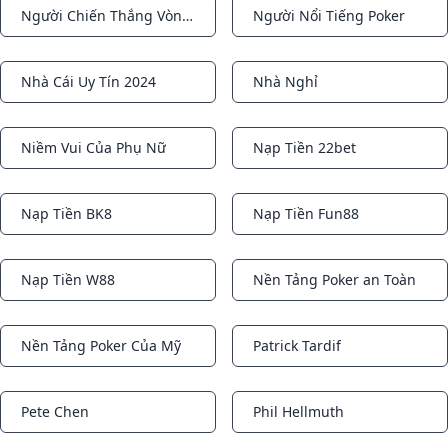
Người Chiến Thắng Vòng Tay WSOP
Người Nổi Tiếng Poker
Notifications
Notifications
Nhà Cái Uy Tín 2024
Nhà Nghỉ
Notifications
Notifications
Niềm Vui Của Phụ Nữ
Nạp Tiền 22bet
Notifications
Notifications
Nạp Tiền BK8
Nạp Tiền Fun88
Notifications
Notifications
Nạp Tiền W88
Nền Tảng Poker an Toàn
Notifications
Notifications
Nền Tảng Poker Của Mỹ
Patrick Tardif
Notifications
Notifications
Pete Chen
Phil Hellmuth
Notifications
Notifications