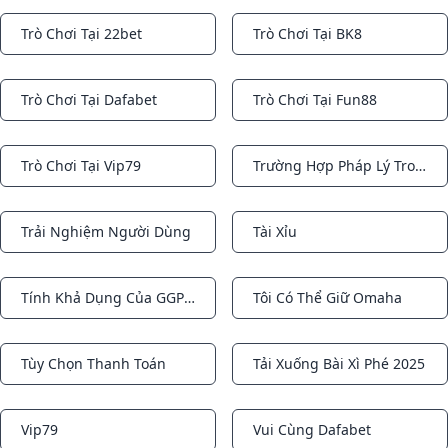
Trò Chơi Tại 22bet
Trò Chơi Tại BK8
Notifications
Notifications
Trò Chơi Tại Dafabet
Trò Chơi Tại Fun88
Notifications
Notifications
Trò Chơi Tại Vip79
Trường Hợp Pháp Lý Trong Poker
Notifications
Notifications
Trải Nghiệm Người Dùng
Tài Xỉu
Notifications
Notifications
Tính Khả Dụng Của GGPoker Tại Hoa Kỳ
Tôi Có Thể Giữ Omaha
Notifications
Notifications
Tùy Chọn Thanh Toán
Tải Xuống Bài Xì Phé 2025
Notifications
Notifications
Vip79
Vui Cùng Dafabet
Notifications
Notifications