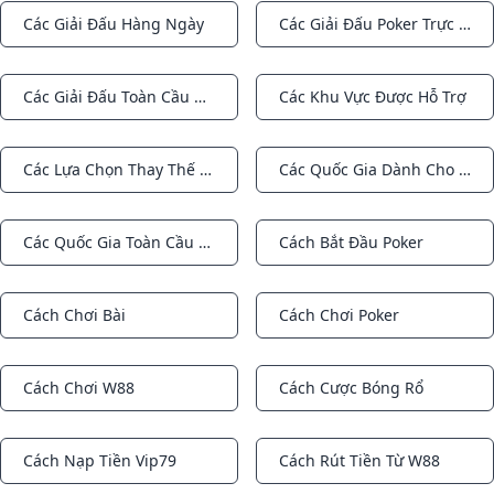
Các Giải Đấu Hàng Ngày
Các Giải Đấu Poker Trực Tuyến
Notifications
Notifications
Các Giải Đấu Toàn Cầu WPT
Các Khu Vực Được Hỗ Trợ
Notifications
Notifications
Các Lựa Chọn Thay Thế Poker Ở Hoa Kỳ
Các Quốc Gia Dành Cho Poker
Notifications
Notifications
Các Quốc Gia Toàn Cầu WPT
Cách Bắt Đầu Poker
Notifications
Notifications
Cách Chơi Bài
Cách Chơi Poker
Notifications
Notifications
Cách Chơi W88
Cách Cược Bóng Rổ
Notifications
Notifications
Cách Nạp Tiền Vip79
Cách Rút Tiền Từ W88
Notifications
Notifications