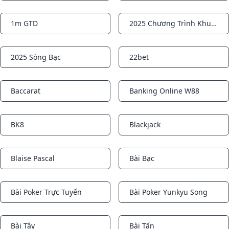
1m GTD
2025 Chương Trình Khuyến Mãi Sòng Bạc
Notifications
Notifications
2025 Sòng Bạc
22bet
Notifications
Notifications
Baccarat
Banking Online W88
Notifications
Notifications
BK8
Blackjack
Notifications
Notifications
Blaise Pascal
Bài Bạc
Notifications
Notifications
Bài Poker Trực Tuyến
Bài Poker Yunkyu Song
Notifications
Notifications
Bài Tây
Bài Tấn