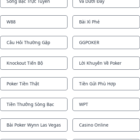
Sòng Bạc Trực Tuyến
Và Dưới Đây
Notifications
Notifications
W88
Bài Xì Phé
Notifications
Notifications
Câu Hỏi Thường Gặp
GGPOKER
Notifications
Notifications
Knockout Tiến Bộ
Lời Khuyên Về Poker
Notifications
Notifications
Poker Tiền Thật
Tiền Gửi Phù Hợp
Notifications
Notifications
Tiền Thưởng Sòng Bạc
WPT
Notifications
Notifications
Bài Poker Wynn Las Vegas
Casino Online
Notifications
Notifications