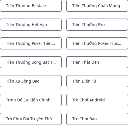
Tiền Thưởng Bitstarz
Tiền Thưởng Chào Mừng
Notifications
Notifications
Tiền Thưởng Hết Hạn
Tiền Thưởng Pko
Notifications
Notifications
Tiền Thưởng Poker Tiền Thưởng
Tiền Thưởng Poker Trực Tuyến
Notifications
Notifications
Tiền Thưởng Sòng Bạc Trực Tuyến
Tiền Thật Đen
Notifications
Notifications
Tiền Xu Sòng Bạc
Tiền Điện Tử
Notifications
Notifications
Trình Độ Sự Kiện Chính
Trò Chơi Android
Notifications
Notifications
Trò Chơi Bài Truyền Thống.
Trò Chơi Bàn
Notifications
Notifications