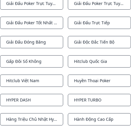
Giải Đấu Poker Trực Tuyến
Giải Đấu Poker Trực Tuyến 2025
Notifications
Notifications
Giải Đấu Poker Tốt Nhất 2025
Giải Đấu Trực Tiếp
Notifications
Notifications
Giải Đấu Đóng Băng
Giải Độc Đắc Tiến Bộ
Notifications
Notifications
Gấp Đôi Số Không
Hitclub Quốc Gia
Notifications
Notifications
Hitclub Việt Nam
Huyền Thoại Poker
Notifications
Notifications
HYPER DASH
HYPER TURBO
Notifications
Notifications
Hàng Triệu Chủ Nhật Hyper PKO Showdown
Hành Động Cao Cấp
Notifications
Notifications