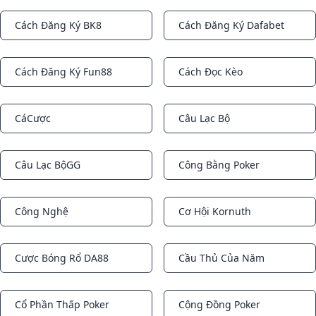
Cách Đăng Ký BK8
Cách Đăng Ký Dafabet
Notifications
Notifications
Cách Đăng Ký Fun88
Cách Đọc Kèo
Notifications
Notifications
CáCược
Câu Lạc Bộ
Notifications
Notifications
Câu Lạc BộGG
Công Bằng Poker
Notifications
Notifications
Công Nghệ
Cơ Hội Kornuth
Notifications
Notifications
Cược Bóng Rổ DA88
Cầu Thủ Của Năm
Notifications
Notifications
Cổ Phần Thấp Poker
Cộng Đồng Poker
Notifications
Notifications