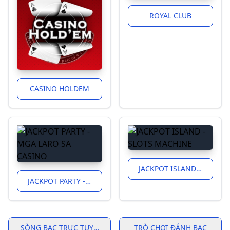
ROYAL CLUB
CASINO HOLDEM
JACKPOT ISLAND - SLOTS MACHINE
JACKPOT PARTY - MGA LARO SA CASINO
SÒNG BẠC TRỰC TUYẾN
TRÒ CHƠI ĐÁNH BẠC