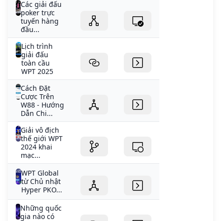
Các giải đấu
poker trực
tuyến hàng
đầu...
Lịch trình
giải đấu
toàn cầu
WPT 2025
Cách Đặt
Cược Trên
W88 - Hướng
Dẫn Chi...
Giải vô địch
thế giới WPT
2024 khai
mạc...
WPT Global
từ Chủ nhật
Hyper PKO...
Những quốc
gia nào có