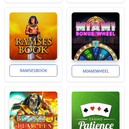
RAMSESBOOK
MIAMIWHEEL