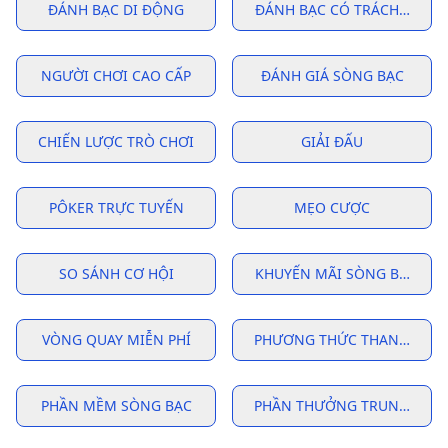
ĐÁNH BẠC DI ĐỘNG
ĐÁNH BẠC CÓ TRÁCH NHIỆ
NGƯỜI CHƠI CAO CẤP
ĐÁNH GIÁ SÒNG BẠC
CHIẾN LƯỢC TRÒ CHƠI
GIẢI ĐẤU
PÔKER TRỰC TUYẾN
MẸO CƯỢC
SO SÁNH CƠ HỘI
KHUYẾN MÃI SÒNG BẠC
VÒNG QUAY MIỄN PHÍ
PHƯƠNG THỨC THANH TOÁ
PHẦN MỀM SÒNG BẠC
PHẦN THƯỞNG TRUNG THÀ