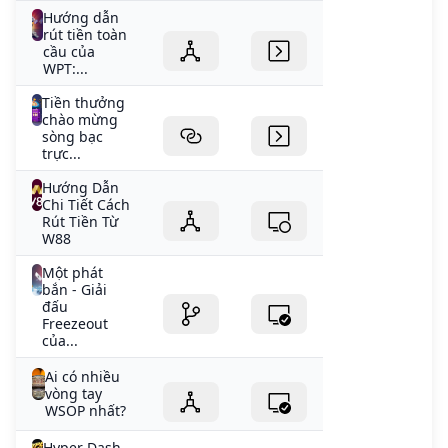
Hướng dẫn
rút tiền toàn
cầu của
WPT:...
Tiền thưởng
chào mừng
sòng bạc
trực...
Hướng Dẫn
Chi Tiết Cách
Rút Tiền Từ
W88
Một phát
bắn - Giải
đấu
Freezeout
của...
Ai có nhiều
vòng tay
WSOP nhất?
Hyper Dash