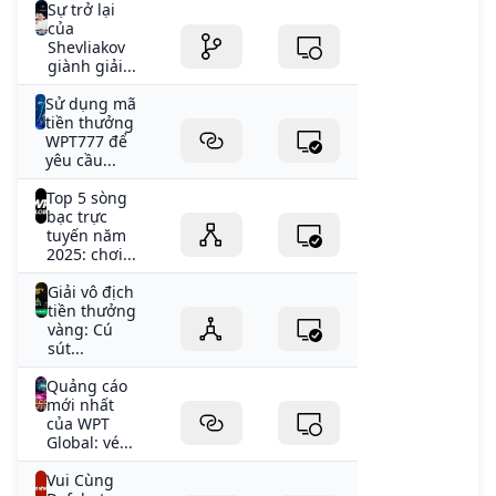
Sự trở lại
của
Shevliakov
giành giải...
Sử dụng mã
tiền thưởng
WPT777 để
yêu cầu...
Top 5 sòng
bạc trực
tuyến năm
2025: chơi...
Giải vô địch
tiền thưởng
vàng: Cú
sút...
Quảng cáo
mới nhất
của WPT
Global: vé...
Vui Cùng