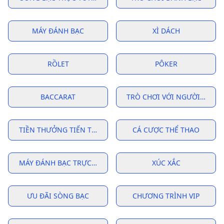
MÁY ĐÁNH BẠC
XÌ DÁCH
RỒLET
PÔKER
BACCARAT
TRÒ CHƠI VỚI NGƯỜI CHIA B
TIỀN THƯỞNG TIẾN TRIỂN
CÁ CƯỢC THỂ THAO
MÁY ĐÁNH BẠC TRỰC TUYẾN
XÚC XẮC
ƯU ĐÃI SÒNG BẠC
CHƯƠNG TRÌNH VIP