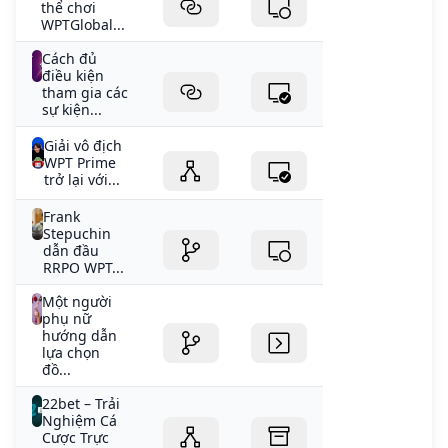
thể chơi
WPTGlobal...
Cách đủ
điều kiện
tham gia các
sự kiện...
Giải vô địch
WPT Prime
trở lại với...
Frank
Stepuchin
dẫn đầu
RRPO WPT...
Một người
phụ nữ
hướng dẫn
lựa chọn
đồ...
22bet – Trải
Nghiệm Cá
Cược Trực