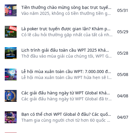
Tiền thưởng chào mừng sòng bạc trực tuyến không có tiền gửi 2025 Khám phá phần thưởng chào mừng sòng bạc trực tuyến hàng đầu mà không cần đặt cọc vào năm 2025. Khám phá các ưu đãi mới nhất của WPT Global và bắt đầu chơi ngay hôm nay.
05/31
Vào năm 2025, không có tiền thưởng tiền gửi vẫn là một trong những phương pháp tốt nhất mà sòng bạc trực tuyến sử dụng để thu hút người chơi mới. Đây là những ưu đãi không có rủi ro mà nhiều người chơi có thể tận dụng lợi thế hoàn hảo cho những người muốn học các sợi dây và không muốn tự mất tiền. Không có tiền thưởng chào mừng tiền gửi là gì?
Là poker trực tuyến được gian lận? Khám phá sự thật đằng sau câu hỏi: Poker trực tuyến có bị gian lận không? Tìm hiểu cách WPT toàn cầu đảm bảo sự công bằng an toàn và minh bạch vào năm 2025.
05/29
Có lẽ câu hỏi thường gặp nhất của tất cả những người chơi mới để chơi bài xì phé trực tuyến là:Â là poker trực tuyến được gian lận? ÂKhi có tiền thật bị đe dọa, việc tự hỏi liệu các trò chơi có công bằng không. Câu trả lời ngắn gọn?Các trang web poker trực tuyến hợp pháp không được gian lận. Nhưng bạn phải chọn đúng trang web.
Lịch trình giải đấu toàn cầu WPT 2025 Khám phá lịch trình giải đấu toàn cầu WPT mới nhất bao gồm WPT Slovakia WPT Prime Đài Loan và Lễ hội Mùa hè Montreal. Tìm hiểu làm thế nào để đủ điều kiện thông qua các vệ tinh trực tuyến.
05/28
Thở đầu vào mùa giải của chúng tôi, WPT Global đã công bố một lịch mạnh mẽ về các sự kiện trực tiếp và trực tuyến diễn ra từ cuối tháng 5 đến tháng 8 năm 2025. Cho dù bạn có phải là một chuyên gia toàn thời gian hay một chiến binh cuối tuần bình thường có rất nhiều cơ hội để chơi cho các chiến lợi phẩm lớn và thậm chí còn lớn hơn theo lịch trình này.
Lễ hội mùa xuân toàn cầu WPT: 7.000.000 đô la giải thưởng được đảm bảo Khám phá Lễ hội mùa xuân toàn cầu WPT với một giải thưởng được đảm bảo 7 triệu đô la 100% Rakeback và các giải đấu thú vị.
05/08
Lễ hội mùa xuân toàn cầu WPT hứa hẹn sẽ là một trong những sự kiện poker trực tuyến tuyệt vời nhất trong năm và cung cấp cho bạn cơ hội chiến đấu với cảm giác khi bạn chiến đấu để giành được một phần của một giải thưởng được đảm bảo đáng kinh ngạc trị giá 7 triệu đô la! Lễ hội diễn ra từ ngày 5 tháng 5 đến ngày 26 tháng 5, với các giải đấu cho người chơi thuộc mọi cấp độ kỹ năng.
Các giải đấu hàng ngày từ WPT Global Khám phá các giải đấu hàng ngày của WPT Global: Các sự kiện hàng ngày các giải thưởng được bảo đảm mua đa dạng và bảo mật mạnh mẽ trong môi trường du lịch poker thế giới đáng tin cậy.
04/08
Các giải đấu hàng ngày từ WPT Global đã trở thành một vật cố định cho người chơi đang tìm kiếm sự cạnh tranh chất lượng, ổn định trong lĩnh vực trực tuyến. Các trò chơi rủi ro cộng với tập trung vào các sự kiện gần hơn đáng kể đến hàng ngày, cho phép người chơi thường xuyên kiểm tra kỹ năng cửa hàng của họ để lấy tiền mặt và giải thưởng.
Bạn có thể chơi WPT Global ở đâu? Các quốc gia được hỗ trợ & nổi bật nền tảng Khám phá những quốc gia nào hỗ trợ WPT Global và tìm hiểu về các trò chơi poker và sòng bạc của mình. Khám phá lý do tại sao nó là một tên tuổi hàng đầu trong trò chơi trực tuyến với di sản 20 năm.
04/07
Tham gia cùng người chơi từ hơn 60 quốc gia trên thế giới, WPT Global đã xây dựng một trong những cái tên có uy tín nhất trong trò chơi trực tuyến. Điều này bao gồm: **Bắc Mỹ:**Canada, Hoa Kỳ **Châu Âu:**Vương quốc Anh, Đức, Pháp, Ý, Tây Ban Nha, Hà Lan, Bỉ, Thụy Sĩ, Áo, Ireland, Bồ Đào Nha, Thụy Điển, Na Uy, Đan Mạch, Phần Lan, Ba Lan, Cộng hòa Séc, Hungary, Romania, Bulgaria, Hy Lạp, Cyprus, Thổ Nhĩ Kỳ **Châu Á:**Nhật Bản, Hàn Quốc, Singapore, Hồng Kông, Đài Loan, Ấn Độ, Malaysia, Indonesia, Philippines, Thái Lan, Việt Nam **Châu Đại Dương:**Úc, New Zealand **Mỹ Latinh:**Brazil, Mexico, Argentina, Chile, Colombia, Costa Rica, Panama **Châu Phi & Trung Đông:**Nam Phi, Nigeria, Ai Cập, Các Tiểu vương quốc Ả Rập Thống nhất, Ả Rập Saudi, Israel WPT Global là tất cả về các tùy chọn chơi game ở cốt lõi của nó.