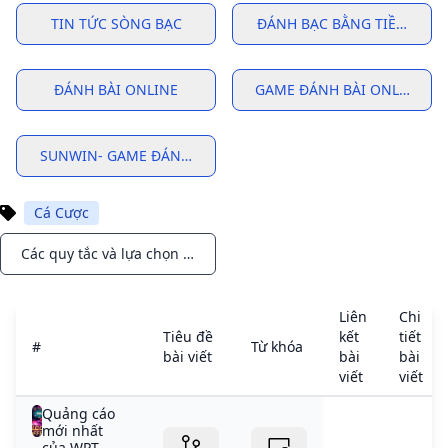
TIN TỨC SÒNG BẠC
ĐÁNH BẠC BẰNG TIỀN THẬT
ĐÁNH BÀI ONLINE
GAME ĐÁNH BÀI ONLINE
SUNWIN- GAME ĐÁNH BÀI ONLINE
Cá Cược
Các quy tắc và lựa chọn cá cược ban đầu cho roulette là gì?
Notifications
Liên
Chi
Tiêu đề
kết
tiết
#
Từ khóa
bài viết
bài
bài
viết
viết
Quảng cáo
mới nhất
của WPT