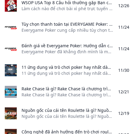
WSOP USA Top 8 Câu hỏi thường gặp Bạn có thể chơi bài xì phé trực tuyến tại Hoa Kỳ thông qua WSOP.com trang web này là hợp pháp ở Nevada New Jersey Michigan và Pennsylvania.
12/26
Làm cách nào để chơi bài xì phé trực tuyến trên WSOP? Bạn có thể chơi bài xì phé trực tuyến tại Hoa Kỳ thông qua trang web này là hợp pháp ở Nevada, New Jersey, Michigan và Pennsylvania. Có phải là hợp pháp ở Mỹ không? Có. Ở mỗi tiểu bang, nó có giấy phép thích hợp để vận hành poker trực tuyến tiền thật từ ban quản lý của tiểu bang và phải tuân theo các quy tắc và quy định nghiêm ngặt.
Tùy chọn thanh toán tại EVERYGAME Poker: Giao dịch nhanh chóng và dễ dàng Khám phá các tùy chọn thanh toán đa dạng có sẵn tại MỌI TRÒ CHƠI Poker để gửi và rút tiền liền mạch. MỌI TRÒ CHƠI Mã thưởng Poker WPT123
11/24
Everygame Poker cung cấp nhiều tùy chọn thanh toán toàn diện để tạo điều kiện cho người chơi gửi và rút tiền dễ dàng. Cho dù bạn thích phương thức ngân hàng truyền thống hay Ví điện tử và tiền điện tử hiện đại, Everygame đều có thể đáp ứng nhu cầu của bạn. Phương thức thanh toán có sẵn Tại EVERYGAME Poker, bạn có thể chọn từ một số phương thức thanh toán phổ biến để nạp tiền vào tài khoản của mình:
Đánh giá về Everygame Poker: Hướng dẫn chơi Poker trực tuyến của bạn Xem lại Everygame Poker các tính năng chương trình khuyến mãi và cách tối đa hóa số tiền thắng của bạn. Sử dụng mã thưởng WPT123
11/24
Everygame Poker đã khẳng định mình là một người chơi nổi bật trong thế giới poker trực tuyến kể từ khi thành lập vào năm 1996. Được biết đến với nền tảng thân thiện với người dùng và nhiều trò chơi khác nhau, Everygame mang đến cho người chơi trải nghiệm poker thú vị. Bài đánh giá này khám phá các tính năng, chương trình khuyến mãi và tùy chọn chơi trò chơi có sẵn tại Everygame Poker.
11 ứng dụng và trò chơi poker hay nhất dành cho Android Ứng dụng WPT Global Governor of Poker 3 và ứng dụng Poker khác đã xuất hiện từ lâu và vẫn là một trong những trò chơi bài phổ biến nhất thế giới. Hãy cùng xem các ứng dụng và trò chơi poker hay nhất dành cho Android!
11/30
11 ứng dụng và trò chơi poker hay nhất dành cho Android Poker đã xuất hiện từ lâu và vẫn là một trong những trò chơi bài phổ biến nhất thế giới. Hãy cùng xem các ứng dụng và trò chơi poker hay nhất dành cho Android! Poker là một trong những trò chơi bài phổ biến nhất trên thế giới. Có nhiều biến thể và dễ chơi; chỉ cần đặt cược một vài đô la và thử vận ​​​​may của bạn.
Rake Chase là gì? Rake Chase là chương trình khuyến mãi poker khuyến khích người chơi cào nhiều hơn và thưởng cho họ một cách hậu hĩnh vì điều đó.
12/21
Rake Chase là gì? Rake Chase là chương trình khuyến mãi poker nhằm khuyến khích người chơi cào nhiều hơn và thưởng cho họ một cách hậu hĩnh vì điều đó. Ngược lại với cuộc đua cào, bạn không cạnh tranh với những người chơi khác mà thay vào đó bạn theo đuổi các mục tiêu cá nhân của riêng mình. Để đạt được số điểm mục tiêu, bạn cần chơi một số ván bài poker hoặc giải đấu nhất định bằng tiền thật.
Nguồn gốc của cái tên Roulette là gì? Nguồn gốc của cái tên “roulette” là tiếng Pháp và nó có nghĩa là “bánh xe nhỏ”. Cái tên này bắt nguồn từ thực tế là trò chơi được chơi trên một bánh xe nhỏ quay xung quanh người chơi đặt cược vào vị trí quả bóng sẽ rơi xuống. Từ “roulette” lần đầu tiên được sử dụng trong bối cảnh hiện tại vào thế kỷ 18 mặc dù bản thân trò chơi này đã có từ rất lâu trước đó.
12/19
Nguồn gốc của cái tên Roulette là gì? Nguồn gốc của cái tên ârouletteâ là tiếng Pháp và nó có nghĩa là “bánh xe nhỏ”. Cái tên này bắt nguồn từ thực tế là trò chơi được chơi trên một bánh xe nhỏ quay xung quanh, người chơi đặt cược vào vị trí quả bóng sẽ rơi xuống. Từ ârouletteâ lần đầu tiên được sử dụng trong bối cảnh hiện tại của nó vào thế kỷ 18, mặc dù bản thân trò chơi này đã xuất hiện sớm hơn nhiều.
Công nghệ đã ảnh hưởng đến trò chơi roulette như thế nào? Một trong những tiến bộ công nghệ quan trọng nhất trong trò chơi roulette là sự ra đời của các bàn roulette điện tử. Các bàn này có màn hình kỹ thuật số mô phỏng chuyển động quay của bánh xe roulette và người chơi có thể đặt cược trên giao diện màn hình cảm ứng. Điều này cho phép chơi trò chơi nhanh hơn vì bánh xe có thể quay thường xuyên hơn so với bàn roulette truyền thống.