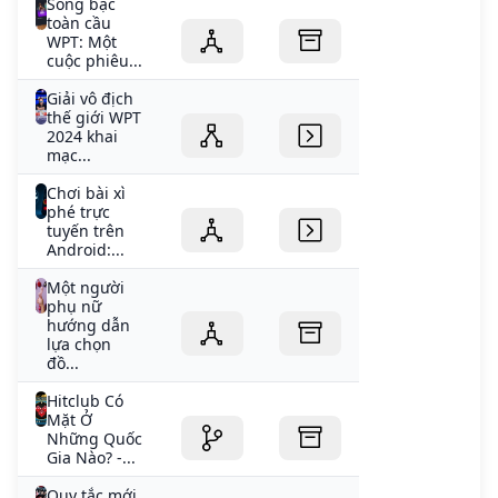
Sòng bạc
toàn cầu
WPT: Một
cuộc phiêu...
Giải vô địch
thế giới WPT
2024 khai
mạc...
Chơi bài xì
phé trực
tuyến trên
Android:...
Một người
phụ nữ
hướng dẫn
lựa chọn
đồ...
Hitclub Có
Mặt Ở
Những Quốc
Gia Nào? -...
Quy tắc mới