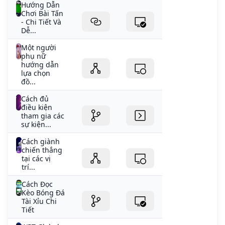
Hướng Dẫn
Chơi Bài Tấn
- Chi Tiết Và
Dễ...
Một người
phụ nữ
hướng dẫn
lựa chọn
đồ...
Cách đủ
điều kiện
tham gia các
sự kiện...
Cách giành
chiến thắng
tại các vị
trí...
Cách Đọc
Kèo Bóng Đá
Tài Xỉu Chi
Tiết