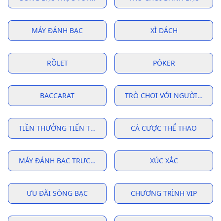
MÁY ĐÁNH BẠC
XÌ DÁCH
RỒLET
PÔKER
BACCARAT
TRÒ CHƠI VỚI NGƯỜI CHIA B
TIỀN THƯỞNG TIẾN TRIỂN
CÁ CƯỢC THỂ THAO
MÁY ĐÁNH BẠC TRỰC TUYẾN
XÚC XẮC
ƯU ĐÃI SÒNG BẠC
CHƯƠNG TRÌNH VIP