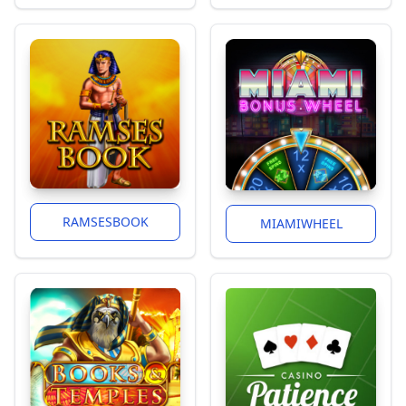
RAMSESBOOK
MIAMIWHEEL