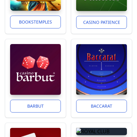
BOOKSTEMPLES
CASINO PATIENCE
BARBUT
BACCARAT