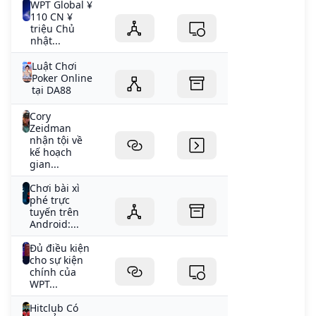
WPT Global ¥
110 CN ¥
triệu Chủ
nhật...
Luật Chơi
Poker Online
tại DA88
Cory
Zeidman
nhận tội về
kế hoạch
gian...
Chơi bài xì
phé trực
tuyến trên
Android:...
Đủ điều kiện
cho sự kiện
chính của
WPT...
Hitclub Có