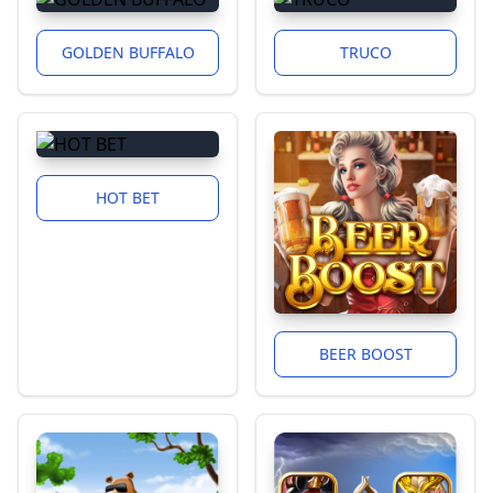
GOLDEN BUFFALO
TRUCO
HOT BET
BEER BOOST