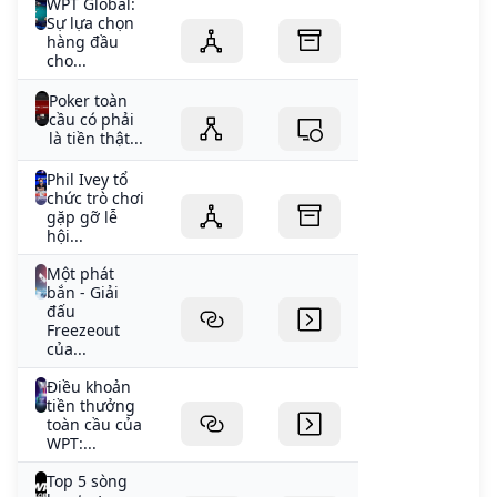
WPT Global:
Sự lựa chọn
hàng đầu
cho...
Poker toàn
cầu có phải
là tiền thật...
Phil Ivey tổ
chức trò chơi
gặp gỡ lễ
hội...
Một phát
bắn - Giải
đấu
Freezeout
của...
Điều khoản
tiền thưởng
toàn cầu của
WPT:...
Top 5 sòng