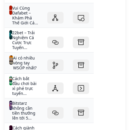
Vui Cùng
Dafabet –
Khám Phá
Thế Giới Cá...
22bet – Trải
Nghiệm Cá
Cược Trực
Tuyến...
Ai có nhiều
vòng tay
WSOP nhất?
Cách bắt
đầu chơi bài
xì phé trực
tuyến...
Bitstarz
không cần
tiền thưởng
lên tới 5...
Cách giành