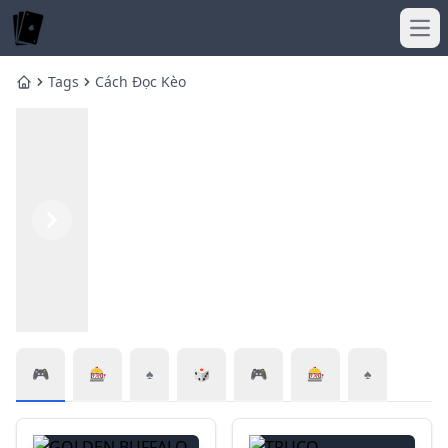
Ope
Tags
Cách Đọc Kèo
Home
Previous
Next
🎮
🎰
♠️
🎲
🎮
🎰
♠️