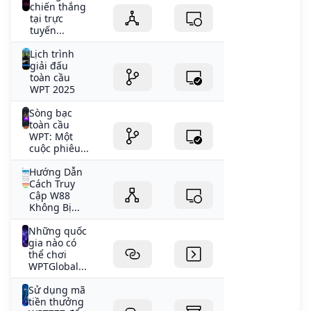
chiến thắng
tại trực
tuyến...
Lịch trình
giải đấu
toàn cầu
WPT 2025
Sòng bạc
toàn cầu
WPT: Một
cuộc phiêu...
Hướng Dẫn
Cách Truy
Cập W88
Không Bị...
Những quốc
gia nào có
thể chơi
WPTGlobal...
Sử dụng mã
tiền thưởng