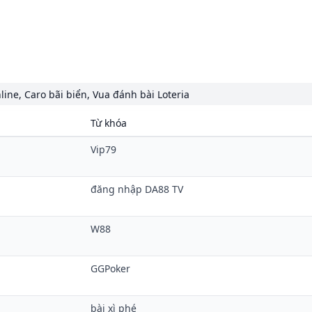
line, Caro bãi biển, Vua đánh bài Loteria
Từ khóa
Vip79
đăng nhập DA88 TV
W88
GGPoker
bài xì phé