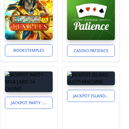
BOOKSTEMPLES
CASINO PATIENCE
JACKPOT ISLAND - SLOTS MACHINE
JACKPOT PARTY - MGA LARO SA CASINO