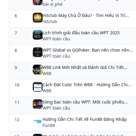
bài xì phé
Hitclub Máy Chủ Ở Đâu? - Tìm Hiểu Vị Trí...
6
Hitclub
Lịch trình giải đấu toàn cầu WPT 2025
7
WPT toàn cầu
WPT Global vs GGPoker: Bạn nên chọn nền...
8
WPT toàn cầu
W88 Link Mới Nhất và Đánh Giá Chi Tiết...
9
W88
Cách Đặt Cược Trên W88 - Hướng Dẫn Chi...
10
W88
Sòng bạc toàn cầu WPT: Một cuộc phiêu...
11
WPT toàn cầu
Hướng Dẫn Chi Tiết Về Fun88 Đăng Nhập
12
Fun88