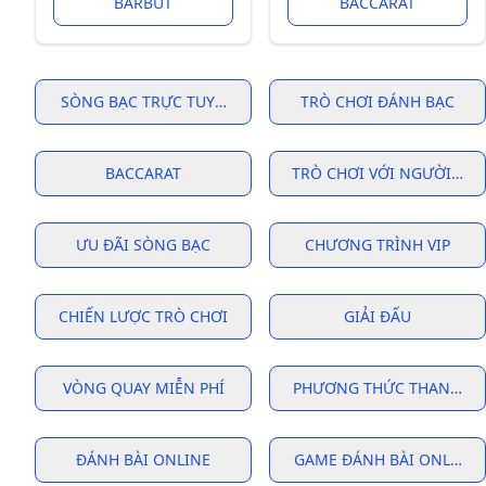
BARBUT
BACCARAT
SÒNG BẠC TRỰC TUYẾN
TRÒ CHƠI ĐÁNH BẠC
BACCARAT
TRÒ CHƠI VỚI NGƯỜI CHIA
ƯU ĐÃI SÒNG BẠC
CHƯƠNG TRÌNH VIP
CHIẾN LƯỢC TRÒ CHƠI
GIẢI ĐẤU
VÒNG QUAY MIỄN PHÍ
PHƯƠNG THỨC THANH T
ĐÁNH BÀI ONLINE
GAME ĐÁNH BÀI ONLINE