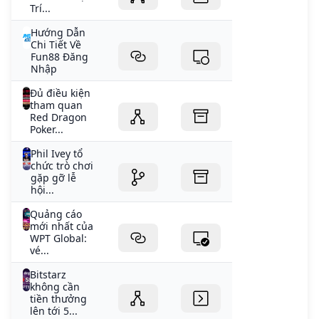
Trí...
Hướng Dẫn
Chi Tiết Về
Fun88 Đăng
Nhập
Đủ điều kiện
tham quan
Red Dragon
Poker...
Phil Ivey tổ
chức trò chơi
gặp gỡ lễ
hội...
Quảng cáo
mới nhất của
WPT Global:
vé...
Bitstarz
không cần
tiền thưởng
lên tới 5...