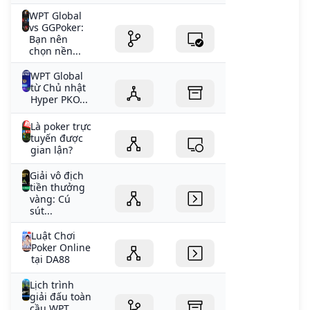
WPT Global
vs GGPoker:
Bạn nên
chọn nền...
WPT Global
từ Chủ nhật
Hyper PKO...
Là poker trực
tuyến được
gian lận?
Giải vô địch
tiền thưởng
vàng: Cú
sút...
Luật Chơi
Poker Online
tại DA88
Lịch trình
giải đấu toàn
cầu WPT