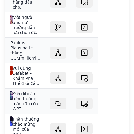
hàng đầu
cho...
Một người
phụ nữ
hướng dẫn
lựa chọn đồ...
Paulius
Plausinaitis
thắng
GGMmillion$...
Vui Cùng
Dafabet –
Khám Phá
Thế Giới Cá...
Điều khoản
tiền thưởng
toàn cầu của
WPT:...
Phần thưởng
chào mừng
mới của