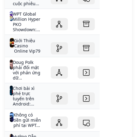
cuộc phiêu...
WPT Global
Million Hyper
PKO
Showdown:...
Giới Thiệu
Casino
Online Vip79
Doug Polk
phải đối mặt
với phản ứng
dữ...
Chơi bài xì
phé trực
tuyến trên
Android:...
Không có
tiền gửi miễn
phí tại WPT...
Hướng Dẫn