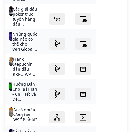
Các giải đấu
poker trực
tuyến hàng
đầu...
Những quốc
gia nào có
thể chơi
WPTGlobal...
Frank
Stepuchin
dẫn đầu
RRPO WPT...
Hướng Dẫn
Chơi Bài Tấn
- Chi Tiết Và
Dễ...
Ai có nhiều
vòng tay
WSOP nhất?
Cách giành