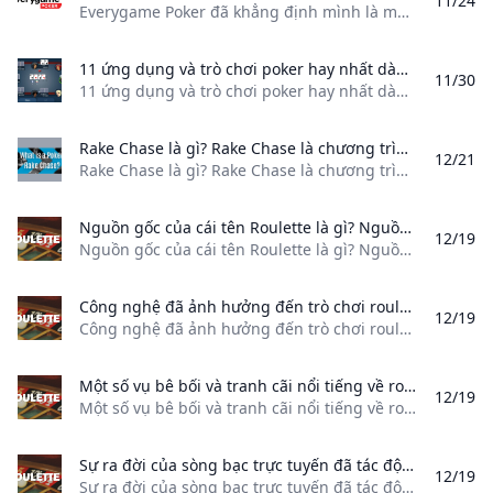
11/24
Everygame Poker đã khẳng định mình là một người chơi nổi bật trong thế giới poker trực tuyến kể từ khi thành lập vào năm 1996. Được biết đến với nền tảng thân thiện với người dùng và nhiều trò chơi khác nhau, Everygame mang đến cho người chơi trải nghiệm poker thú vị. Bài đánh giá này khám phá các tính năng, chương trình khuyến mãi và tùy chọn chơi trò chơi có sẵn tại Everygame Poker.
11 ứng dụng và trò chơi poker hay nhất dành cho Android Ứng dụng WPT Global Governor of Poker 3 và ứng dụng Poker khác đã xuất hiện từ lâu và vẫn là một trong những trò chơi bài phổ biến nhất thế giới. Hãy cùng xem các ứng dụng và trò chơi poker hay nhất dành cho Android!
11/30
11 ứng dụng và trò chơi poker hay nhất dành cho Android Poker đã xuất hiện từ lâu và vẫn là một trong những trò chơi bài phổ biến nhất thế giới. Hãy cùng xem các ứng dụng và trò chơi poker hay nhất dành cho Android! Poker là một trong những trò chơi bài phổ biến nhất trên thế giới. Có nhiều biến thể và dễ chơi; chỉ cần đặt cược một vài đô la và thử vận ​​​​may của bạn.
Rake Chase là gì? Rake Chase là chương trình khuyến mãi poker khuyến khích người chơi cào nhiều hơn và thưởng cho họ một cách hậu hĩnh vì điều đó.
12/21
Rake Chase là gì? Rake Chase là chương trình khuyến mãi poker nhằm khuyến khích người chơi cào nhiều hơn và thưởng cho họ một cách hậu hĩnh vì điều đó. Ngược lại với cuộc đua cào, bạn không cạnh tranh với những người chơi khác mà thay vào đó bạn theo đuổi các mục tiêu cá nhân của riêng mình. Để đạt được số điểm mục tiêu, bạn cần chơi một số ván bài poker hoặc giải đấu nhất định bằng tiền thật.
Nguồn gốc của cái tên Roulette là gì? Nguồn gốc của cái tên “roulette” là tiếng Pháp và nó có nghĩa là “bánh xe nhỏ”. Cái tên này bắt nguồn từ thực tế là trò chơi được chơi trên một bánh xe nhỏ quay xung quanh người chơi đặt cược vào vị trí quả bóng sẽ rơi xuống. Từ “roulette” lần đầu tiên được sử dụng trong bối cảnh hiện tại vào thế kỷ 18 mặc dù bản thân trò chơi này đã có từ rất lâu trước đó.
12/19
Nguồn gốc của cái tên Roulette là gì? Nguồn gốc của cái tên ârouletteâ là tiếng Pháp và nó có nghĩa là “bánh xe nhỏ”. Cái tên này bắt nguồn từ thực tế là trò chơi được chơi trên một bánh xe nhỏ quay xung quanh, người chơi đặt cược vào vị trí quả bóng sẽ rơi xuống. Từ ârouletteâ lần đầu tiên được sử dụng trong bối cảnh hiện tại của nó vào thế kỷ 18, mặc dù bản thân trò chơi này đã xuất hiện sớm hơn nhiều.
Công nghệ đã ảnh hưởng đến trò chơi roulette như thế nào? Một trong những tiến bộ công nghệ quan trọng nhất trong trò chơi roulette là sự ra đời của các bàn roulette điện tử. Các bàn này có màn hình kỹ thuật số mô phỏng chuyển động quay của bánh xe roulette và người chơi có thể đặt cược trên giao diện màn hình cảm ứng. Điều này cho phép chơi trò chơi nhanh hơn vì bánh xe có thể quay thường xuyên hơn so với bàn roulette truyền thống.
12/19
Công nghệ đã ảnh hưởng đến trò chơi roulette như thế nào, chẳng hạn như với các phiên bản điện tử và tự động của trò chơi? Một trong những tiến bộ công nghệ quan trọng nhất trong trò chơi roulette là sự ra đời của các bàn roulette điện tử. Các bàn này có màn hình kỹ thuật số mô phỏng chuyển động quay của bánh xe roulette và người chơi có thể đặt cược trên giao diện màn hình cảm ứng.
Một số vụ bê bối và tranh cãi nổi tiếng về roulette trong suốt lịch sử là gì? Eudaemons – Vào những năm 1970 một nhóm sinh viên vật lý tại Đại học California Santa Cruz đã sử dụng máy tính để dự đoán kết quả của trò chơi roulette tại sòng bạc Nevada. Họ tự gọi mình là “The Eudaemons” và kiếm được lợi nhuận đáng kể trước khi hoạt động ngừng hoạt động.
12/19
Một số vụ bê bối và tranh cãi nổi tiếng về roulette trong suốt lịch sử là gì? 1. Eudaemons – Vào những năm 1970, một nhóm sinh viên vật lý tại Đại học California Santa Cruz đã sử dụng máy tính để dự đoán kết quả của trò chơi roulette tại sòng bạc Nevada. Họ tự gọi mình là “The Eudaemons” và kiếm được lợi nhuận đáng kể trước khi hoạt động của họ bị đóng cửa.
Sự ra đời của sòng bạc trực tuyến đã tác động đến trò chơi roulette như thế nào? Sòng bạc trực tuyến cũng giới thiệu các biến thể mới của roulette chẳng hạn như roulette nhiều bánh và roulette nhỏ thường không được tìm thấy trong các sòng bạc truyền thống. Ngoài ra nhiều sòng bạc trực tuyến cung cấp roulette có người chia bài trực tiếp mô phỏng trải nghiệm chơi trong sòng bạc truyền thống.
12/19
Sự ra đời của sòng bạc trực tuyến đã tác động đến trò chơi roulette như thế nào? Sự ra đời của sòng bạc trực tuyến đã có tác động đáng kể đến trò chơi roulette. Sòng bạc trực tuyến làm cho bất kỳ ai có kết nối internet đều có thể dễ dàng truy cập roulette và các trò chơi sòng bạc khác. Giờ đây, người chơi có thể thưởng thức các trò chơi sòng bạc yêu thích của mình một cách thoải mái tại nhà riêng mà không cần phải đến sòng bạc trên đất liền.