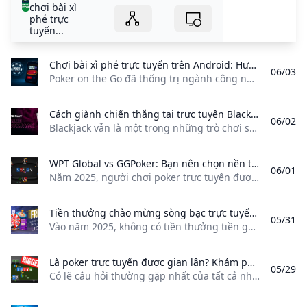
chơi bài xì
phé trực
tuyến...
Chơi bài xì phé trực tuyến trên Android: Hướng dẫn năm 2025 Bạn muốn chơi bài xì phé trực tuyến trên điện thoại hoặc máy tính bảng Android của bạn? Dưới đây là hướng dẫn năm 2025 cho các ứng dụng tính năng tốt nhất và cách WPT Global giúp poker di động dễ dàng và an toàn.
06/03
Poker on the Go đã thống trị ngành công nghiệp chơi game trực tuyến, và chưa bao giờ có nhiều người chơi thưởng thức poker trực tuyến trên thiết bị Android vào năm 2025. Miễn là bạn có điện thoại thông minh và một ứng dụng an toàn, bạn có thể chơi các trò chơi poker tiền thực từ bất cứ nơi nào-đó là một chiếc CAFÃ © hoặc giường của riêng bạn.
Cách giành chiến thắng tại trực tuyến Blackjack: Chiến lược cho năm 2025 Khám phá cách giành chiến thắng tại Blackjack trực tuyến vào năm 2025 với các chiến lược thiết yếu mẹo và một nền tảng đáng tin cậy. Tìm hiểu lý do tại sao WPT Global là lựa chọn hàng đầu cho Blackjack tiền thật.
06/02
Blackjack vẫn là một trong những trò chơi sòng bạc trực tuyến được ưa chuộng nhất năm 2025. Nó có lợi thế nhà thấp, và, với sự pha trộn giữa kỹ năng và may mắn, nó mang đến cho người chơi cơ hội đánh bại các đại lý với các quyết định tốt. Nhưng làm thế nào bạn có thể nghiêng tỷ lệ cược có lợi cho bạn? Bài viết này sẽ hướng dẫn bạn qua những gì bạn cần biết để giành chiến thắng, bao gồm lý do tại sao điều quan trọng là chơi tại một trang web có uy tín, chẳng hạn như WPT Global.
WPT Global vs GGPoker: Bạn nên chọn nền tảng poker nào vào năm 2025? So sánh WPT Global và GGPoker vào năm 2025: Khám phá sự khác biệt về tiền thưởng phần mềm dịch vụ giải đấu và nhiều hơn nữa để quyết định trang web poker nào là tốt nhất cho bạn.
06/01
Năm 2025, người chơi poker trực tuyến được tha hồ lựa chọn. Trong số những cái tên được nói đến nhiều nhất trong trò chơi làWPT toàn cầuVàGGPOKERHai nền tảng cung cấp trải nghiệm poker trực tuyến đẳng cấp thế giới. Nhưng cái nào phù hợp với bạn? Sự cố này so sánh các tính năng cốt lõi của họ, trải nghiệm người chơi và giá trị, giúp bạn đưa ra quyết định sáng suốt nhất.
Tiền thưởng chào mừng sòng bạc trực tuyến không có tiền gửi 2025 Khám phá phần thưởng chào mừng sòng bạc trực tuyến hàng đầu mà không cần đặt cọc vào năm 2025. Khám phá các ưu đãi mới nhất của WPT Global và bắt đầu chơi ngay hôm nay.
05/31
Vào năm 2025, không có tiền thưởng tiền gửi vẫn là một trong những phương pháp tốt nhất mà sòng bạc trực tuyến sử dụng để thu hút người chơi mới. Đây là những ưu đãi không có rủi ro mà nhiều người chơi có thể tận dụng lợi thế hoàn hảo cho những người muốn học các sợi dây và không muốn tự mất tiền. Không có tiền thưởng chào mừng tiền gửi là gì?
Là poker trực tuyến được gian lận? Khám phá sự thật đằng sau câu hỏi: Poker trực tuyến có bị gian lận không? Tìm hiểu cách WPT toàn cầu đảm bảo sự công bằng an toàn và minh bạch vào năm 2025.
05/29
Có lẽ câu hỏi thường gặp nhất của tất cả những người chơi mới để chơi bài xì phé trực tuyến là:Â là poker trực tuyến được gian lận? ÂKhi có tiền thật bị đe dọa, việc tự hỏi liệu các trò chơi có công bằng không. Câu trả lời ngắn gọn?Các trang web poker trực tuyến hợp pháp không được gian lận. Nhưng bạn phải chọn đúng trang web.