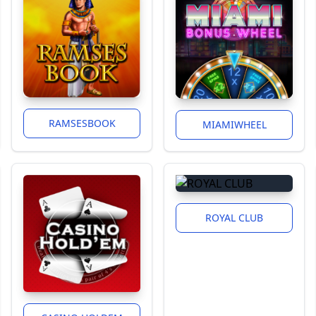
RAMSESBOOK
MIAMIWHEEL
ROYAL CLUB