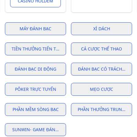
CASINO HOLDEM
MÁY ĐÁNH BẠC
XÌ DÁCH
 BÀI TRỰC TIẾP
TIỀN THƯỞNG TIẾN TRIỂN
CÁ CƯỢC THỂ THAO
ĐÁNH BẠC DI ĐỘNG
ĐÁNH BẠC CÓ TRÁCH NHIỆ
PÔKER TRỰC TUYẾN
MẸO CƯỢC
OÁN
PHẦN MỀM SÒNG BẠC
PHẦN THƯỞNG TRUNG THÀ
SUNWIN- GAME ĐÁNH BÀI ONLINE