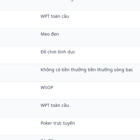
WPT toàn cầu
Mẹo đen
Đồ chơi tình dục
Không có tiền thưởng tiền thưởng sòng bạc
WSOP
WPT toàn cầu
Poker trực tuyến