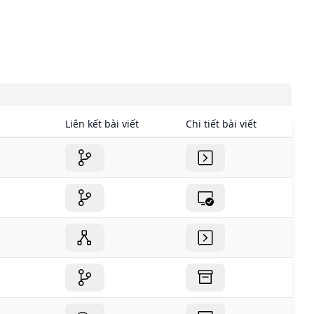
Liên kết bài viết
Chi tiết bài viết