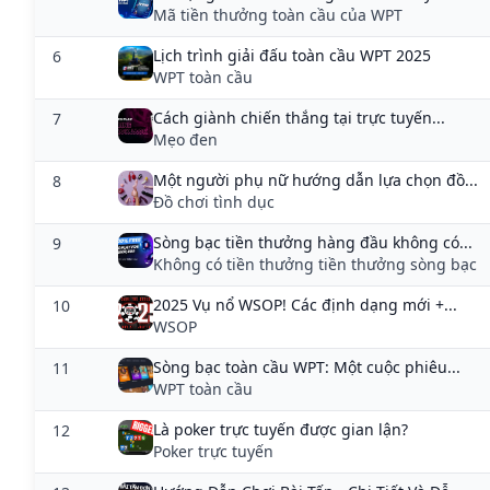
Mã tiền thưởng toàn cầu của WPT
Lịch trình giải đấu toàn cầu WPT 2025
6
WPT toàn cầu
Cách giành chiến thắng tại trực tuyến...
7
Mẹo đen
Một người phụ nữ hướng dẫn lựa chọn đồ...
8
Đồ chơi tình dục
Sòng bạc tiền thưởng hàng đầu không có...
9
Không có tiền thưởng tiền thưởng sòng bạc
2025 Vụ nổ WSOP! Các định dạng mới +...
10
WSOP
Sòng bạc toàn cầu WPT: Một cuộc phiêu...
11
WPT toàn cầu
Là poker trực tuyến được gian lận?
12
Poker trực tuyến