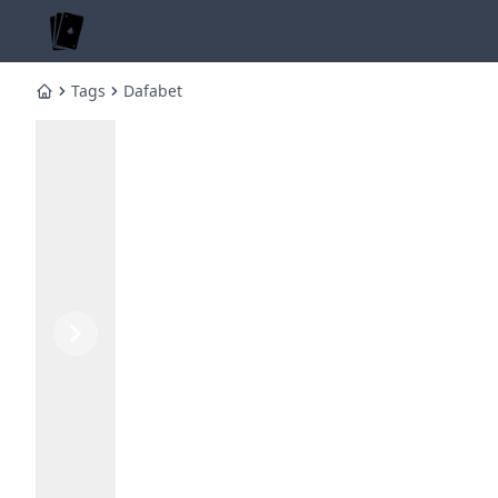
Tags
Dafabet
Home
Previous
Next