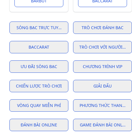
BARBUT
BACCARAT
SÒNG BẠC TRỰC TUYẾN
TRÒ CHƠI ĐÁNH BẠC
BACCARAT
TRÒ CHƠI VỚI NGƯỜI CHIA
ƯU ĐÃI SÒNG BẠC
CHƯƠNG TRÌNH VIP
CHIẾN LƯỢC TRÒ CHƠI
GIẢI ĐẤU
VÒNG QUAY MIỄN PHÍ
PHƯƠNG THỨC THANH T
ĐÁNH BÀI ONLINE
GAME ĐÁNH BÀI ONLINE