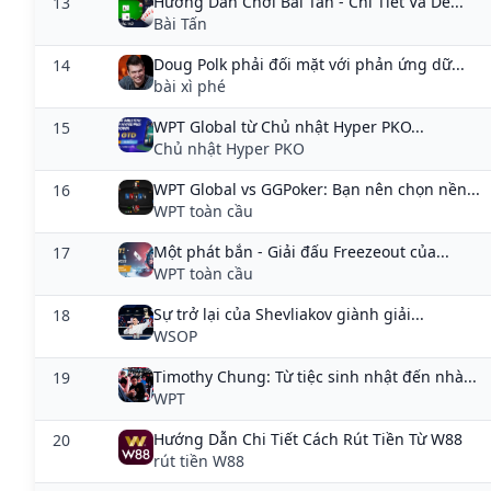
Hướng Dẫn Chơi Bài Tấn - Chi Tiết Và Dễ...
13
Bài Tấn
Doug Polk phải đối mặt với phản ứng dữ...
14
bài xì phé
WPT Global từ Chủ nhật Hyper PKO...
15
Chủ nhật Hyper PKO
WPT Global vs GGPoker: Bạn nên chọn nền...
16
WPT toàn cầu
Một phát bắn - Giải đấu Freezeout của...
17
WPT toàn cầu
Sự trở lại của Shevliakov giành giải...
18
WSOP
Timothy Chung: Từ tiệc sinh nhật đến nhà...
19
WPT
Hướng Dẫn Chi Tiết Cách Rút Tiền Từ W88
20
rút tiền W88