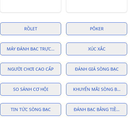
RỒLET
PÔKER
MÁY ĐÁNH BẠC TRỰC TUYẾN
XÚC XẮC
M
NGƯỜI CHƠI CAO CẤP
ĐÁNH GIÁ SÒNG BẠC
SO SÁNH CƠ HỘI
KHUYẾN MÃI SÒNG BẠC
NH
TIN TỨC SÒNG BẠC
ĐÁNH BẠC BẰNG TIỀN THẬT