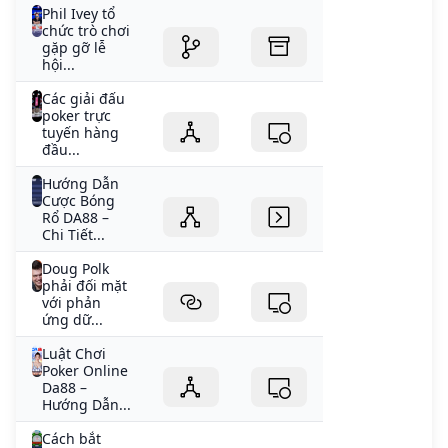
Phil Ivey tổ
chức trò chơi
gặp gỡ lễ
hội...
Các giải đấu
poker trực
tuyến hàng
đầu...
Hướng Dẫn
Cược Bóng
Rổ DA88 –
Chi Tiết...
Doug Polk
phải đối mặt
với phản
ứng dữ...
Luật Chơi
Poker Online
Da88 –
Hướng Dẫn...
Cách bắt