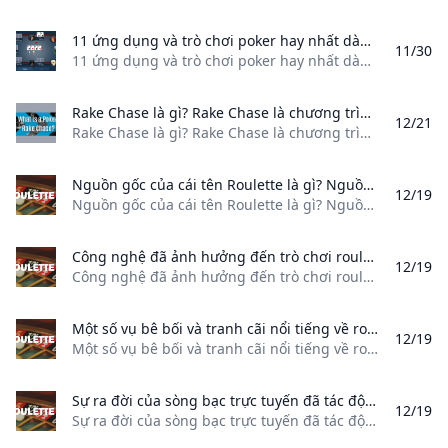
11 ứng dụng và trò chơi poker hay nhất dành cho Android Ứng dụng WPT Global Governor of Poker 3 và ứng dụng Poker khác đã xuất hiện từ lâu và vẫn là một trong những trò chơi bài phổ biến nhất thế giới. Hãy cùng xem các ứng dụng và trò chơi poker hay nhất dành cho Android!
11/30
11 ứng dụng và trò chơi poker hay nhất dành cho Android Poker đã xuất hiện từ lâu và vẫn là một trong những trò chơi bài phổ biến nhất thế giới. Hãy cùng xem các ứng dụng và trò chơi poker hay nhất dành cho Android! Poker là một trong những trò chơi bài phổ biến nhất trên thế giới. Có nhiều biến thể và dễ chơi; chỉ cần đặt cược một vài đô la và thử vận ​​​​may của bạn.
Rake Chase là gì? Rake Chase là chương trình khuyến mãi poker khuyến khích người chơi cào nhiều hơn và thưởng cho họ một cách hậu hĩnh vì điều đó.
12/21
Rake Chase là gì? Rake Chase là chương trình khuyến mãi poker nhằm khuyến khích người chơi cào nhiều hơn và thưởng cho họ một cách hậu hĩnh vì điều đó. Ngược lại với cuộc đua cào, bạn không cạnh tranh với những người chơi khác mà thay vào đó bạn theo đuổi các mục tiêu cá nhân của riêng mình. Để đạt được số điểm mục tiêu, bạn cần chơi một số ván bài poker hoặc giải đấu nhất định bằng tiền thật.
Nguồn gốc của cái tên Roulette là gì? Nguồn gốc của cái tên “roulette” là tiếng Pháp và nó có nghĩa là “bánh xe nhỏ”. Cái tên này bắt nguồn từ thực tế là trò chơi được chơi trên một bánh xe nhỏ quay xung quanh người chơi đặt cược vào vị trí quả bóng sẽ rơi xuống. Từ “roulette” lần đầu tiên được sử dụng trong bối cảnh hiện tại vào thế kỷ 18 mặc dù bản thân trò chơi này đã có từ rất lâu trước đó.
12/19
Nguồn gốc của cái tên Roulette là gì? Nguồn gốc của cái tên ârouletteâ là tiếng Pháp và nó có nghĩa là “bánh xe nhỏ”. Cái tên này bắt nguồn từ thực tế là trò chơi được chơi trên một bánh xe nhỏ quay xung quanh, người chơi đặt cược vào vị trí quả bóng sẽ rơi xuống. Từ ârouletteâ lần đầu tiên được sử dụng trong bối cảnh hiện tại của nó vào thế kỷ 18, mặc dù bản thân trò chơi này đã xuất hiện sớm hơn nhiều.
Công nghệ đã ảnh hưởng đến trò chơi roulette như thế nào? Một trong những tiến bộ công nghệ quan trọng nhất trong trò chơi roulette là sự ra đời của các bàn roulette điện tử. Các bàn này có màn hình kỹ thuật số mô phỏng chuyển động quay của bánh xe roulette và người chơi có thể đặt cược trên giao diện màn hình cảm ứng. Điều này cho phép chơi trò chơi nhanh hơn vì bánh xe có thể quay thường xuyên hơn so với bàn roulette truyền thống.
12/19
Công nghệ đã ảnh hưởng đến trò chơi roulette như thế nào, chẳng hạn như với các phiên bản điện tử và tự động của trò chơi? Một trong những tiến bộ công nghệ quan trọng nhất trong trò chơi roulette là sự ra đời của các bàn roulette điện tử. Các bàn này có màn hình kỹ thuật số mô phỏng chuyển động quay của bánh xe roulette và người chơi có thể đặt cược trên giao diện màn hình cảm ứng.
Một số vụ bê bối và tranh cãi nổi tiếng về roulette trong suốt lịch sử là gì? Eudaemons – Vào những năm 1970 một nhóm sinh viên vật lý tại Đại học California Santa Cruz đã sử dụng máy tính để dự đoán kết quả của trò chơi roulette tại sòng bạc Nevada. Họ tự gọi mình là “The Eudaemons” và kiếm được lợi nhuận đáng kể trước khi hoạt động ngừng hoạt động.
12/19
Một số vụ bê bối và tranh cãi nổi tiếng về roulette trong suốt lịch sử là gì? 1. Eudaemons – Vào những năm 1970, một nhóm sinh viên vật lý tại Đại học California Santa Cruz đã sử dụng máy tính để dự đoán kết quả của trò chơi roulette tại sòng bạc Nevada. Họ tự gọi mình là “The Eudaemons” và kiếm được lợi nhuận đáng kể trước khi hoạt động của họ bị đóng cửa.
Sự ra đời của sòng bạc trực tuyến đã tác động đến trò chơi roulette như thế nào? Sòng bạc trực tuyến cũng giới thiệu các biến thể mới của roulette chẳng hạn như roulette nhiều bánh và roulette nhỏ thường không được tìm thấy trong các sòng bạc truyền thống. Ngoài ra nhiều sòng bạc trực tuyến cung cấp roulette có người chia bài trực tiếp mô phỏng trải nghiệm chơi trong sòng bạc truyền thống.
12/19
Sự ra đời của sòng bạc trực tuyến đã tác động đến trò chơi roulette như thế nào? Sự ra đời của sòng bạc trực tuyến đã có tác động đáng kể đến trò chơi roulette. Sòng bạc trực tuyến làm cho bất kỳ ai có kết nối internet đều có thể dễ dàng truy cập roulette và các trò chơi sòng bạc khác. Giờ đây, người chơi có thể thưởng thức các trò chơi sòng bạc yêu thích của mình một cách thoải mái tại nhà riêng mà không cần phải đến sòng bạc trên đất liền.