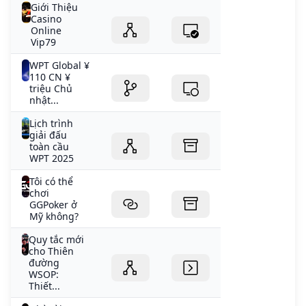
Giới Thiệu
Casino
Online
Vip79
WPT Global ¥
110 CN ¥
triệu Chủ
nhật...
Lịch trình
giải đấu
toàn cầu
WPT 2025
Tôi có thể
chơi
GGPoker ở
Mỹ không?
Quy tắc mới
cho Thiên
đường
WSOP:
Thiết...