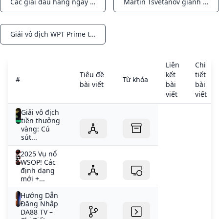
Các giải đấu hàng ngày từ WPT Global
Martin Tsvetanov giành chiến thắng trong sự kiện chính Eureka phá kỷ lục tại EPT Praha
Notifications
Notifications
Giải vô địch WPT Prime trở lại với Jereld Sam Shining
Notifications
Liên
Chi
Tiêu đề
kết
tiết
#
Từ khóa
bài viết
bài
bài
viết
viết
Giải vô địch
tiền thưởng
vàng: Cú
sút...
2025 Vụ nổ
WSOP! Các
định dạng
mới +...
Hướng Dẫn
Đăng Nhập
DA88 TV –