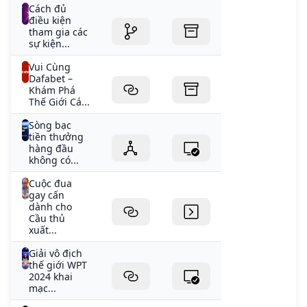
Cách đủ
điều kiện
tham gia các
sự kiện...
Vui Cùng
Dafabet –
Khám Phá
Thế Giới Cá...
Sòng bạc
tiền thưởng
hàng đầu
không có...
Cuộc đua
gay cấn
dành cho
Cầu thủ
xuất...
Giải vô địch
thế giới WPT
2024 khai
mạc...