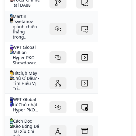
tại DA88
Martin
Tsvetanov
giành chiến
thắng
trong...
WPT Global
Million
Hyper PKO
Showdown:...
Hitclub Máy
Chủ Ở Đâu? -
Tìm Hiểu Vị
Trí...
WPT Global
từ Chủ nhật
Hyper PKO...
Cách Đọc
Kèo Bóng Đá
Tài Xỉu Chi