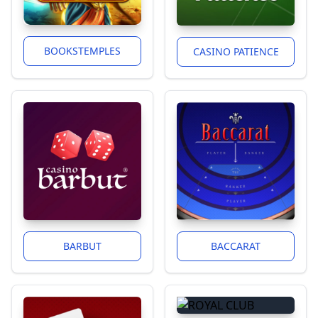
BOOKSTEMPLES
CASINO PATIENCE
BARBUT
BACCARAT