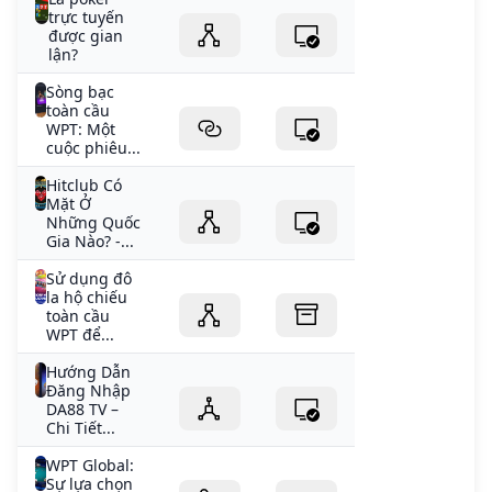
trực tuyến
được gian
lận?
Sòng bạc
toàn cầu
WPT: Một
cuộc phiêu...
Hitclub Có
Mặt Ở
Những Quốc
Gia Nào? -...
Sử dụng đô
la hộ chiếu
toàn cầu
WPT để...
Hướng Dẫn
Đăng Nhập
DA88 TV –
Chi Tiết...
WPT Global:
Sự lựa chọn