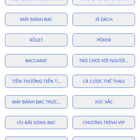
MÁY ĐÁNH BẠC
XÌ DÁCH
RỒLET
PÔKER
BACCARAT
TRÒ CHƠI VỚI NGƯỜI CHIA B
TIỀN THƯỞNG TIẾN TRIỂN
CÁ CƯỢC THỂ THAO
MÁY ĐÁNH BẠC TRỰC TUYẾN
XÚC XẮC
ƯU ĐÃI SÒNG BẠC
CHƯƠNG TRÌNH VIP