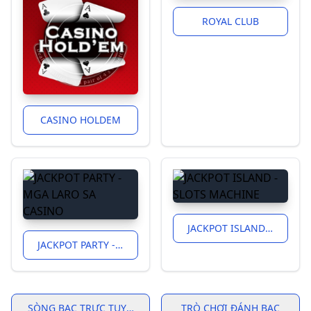
ROYAL CLUB
CASINO HOLDEM
JACKPOT ISLAND - SLOTS MACHINE
JACKPOT PARTY - MGA LARO SA CASINO
SÒNG BẠC TRỰC TUYẾN
TRÒ CHƠI ĐÁNH BẠC