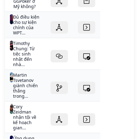
GGPoker ở
Mỹ không?
Đủ điều kiện
cho sự kiện
chính của
WPT...
Timothy
Chung: Từ
tiệc sinh
nhật đến
nhà...
Martin
Tsvetanov
giành chiến
thắng
trong...
Cory
Zeidman
nhận tội về
kế hoạch
gian...
Ứng dụng