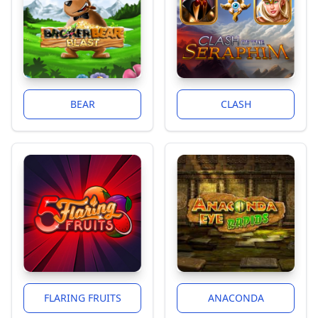
BEAR
CLASH
FLARING FRUITS
ANACONDA