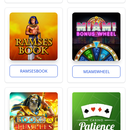
RAMSESBOOK
MIAMIWHEEL