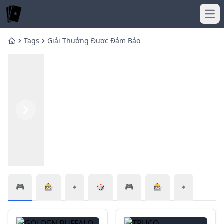
Ope
Tags
Giải Thưởng Được Đảm Bảo
Home
Previous
Next
🎮
🎰
♠️
🎲
🎮
🎰
♠️