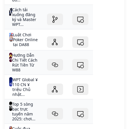
Cách tải
xuống đăng
ký và Master
WPT...
Luật Chơi
Poker Online
tại DA88
Hướng Dẫn
Chi Tiết Cách
Rút Tiền Từ
W88
WPT Global ¥
110 CN ¥
triệu Chủ
nhật...
Top 5 sòng
bạc trực
tuyến năm
2025: chơi...
Cuộc đua