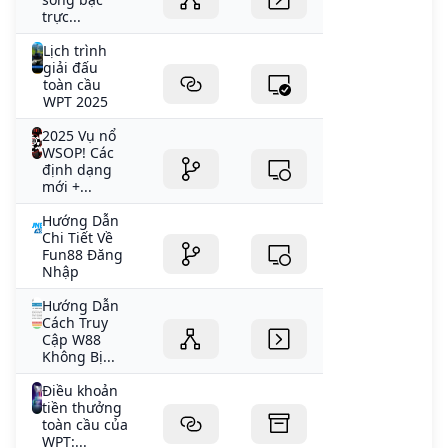
trực...
Lịch trình
giải đấu
toàn cầu
WPT 2025
2025 Vụ nổ
WSOP! Các
định dạng
mới +...
Hướng Dẫn
Chi Tiết Về
Fun88 Đăng
Nhập
Hướng Dẫn
Cách Truy
Cập W88
Không Bị...
Điều khoản
tiền thưởng
toàn cầu của
WPT:...