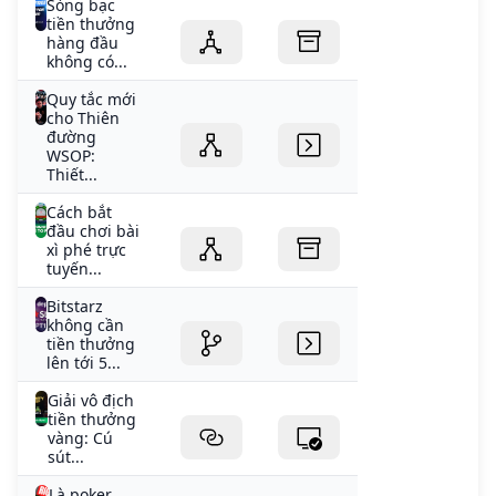
Sòng bạc
tiền thưởng
hàng đầu
không có...
Quy tắc mới
cho Thiên
đường
WSOP:
Thiết...
Cách bắt
đầu chơi bài
xì phé trực
tuyến...
Bitstarz
không cần
tiền thưởng
lên tới 5...
Giải vô địch
tiền thưởng
vàng: Cú
sút...
Là poker