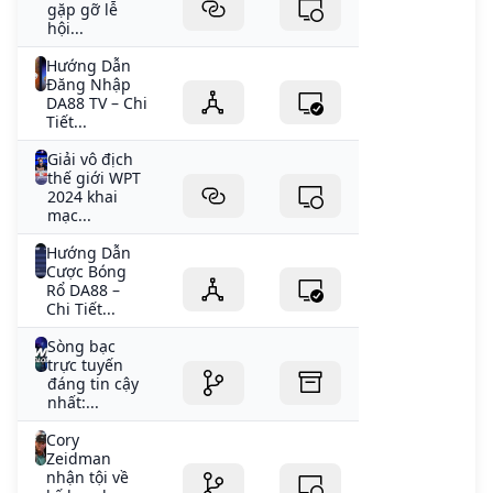
gặp gỡ lễ
hội...
Hướng Dẫn
Đăng Nhập
DA88 TV – Chi
Tiết...
Giải vô địch
thế giới WPT
2024 khai
mạc...
Hướng Dẫn
Cược Bóng
Rổ DA88 –
Chi Tiết...
Sòng bạc
trực tuyến
đáng tin cậy
nhất:...
Cory
Zeidman
nhận tội về