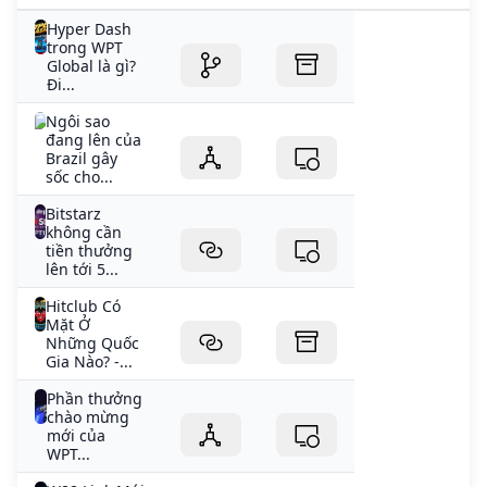
Hyper Dash
trong WPT
Global là gì?
Đi...
Ngôi sao
đang lên của
Brazil gây
sốc cho...
Bitstarz
không cần
tiền thưởng
lên tới 5...
Hitclub Có
Mặt Ở
Những Quốc
Gia Nào? -...
Phần thưởng
chào mừng
mới của
WPT...