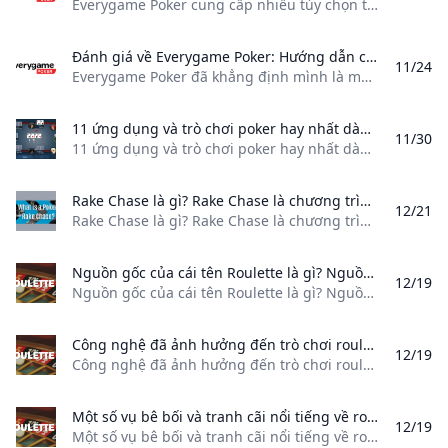
Everygame Poker cung cấp nhiều tùy chọn thanh toán toàn diện để tạo điều kiện cho người chơi gửi và rút tiền dễ dàng. Cho dù bạn thích phương thức ngân hàng truyền thống hay Ví điện tử và tiền điện tử hiện đại, Everygame đều có thể đáp ứng nhu cầu của bạn. Phương thức thanh toán có sẵn Tại EVERYGAME Poker, bạn có thể chọn từ một số phương thức thanh toán phổ biến để nạp tiền vào tài khoản của mình:
Đánh giá về Everygame Poker: Hướng dẫn chơi Poker trực tuyến của bạn Xem lại Everygame Poker các tính năng chương trình khuyến mãi và cách tối đa hóa số tiền thắng của bạn. Sử dụng mã thưởng WPT123
11/24
Everygame Poker đã khẳng định mình là một người chơi nổi bật trong thế giới poker trực tuyến kể từ khi thành lập vào năm 1996. Được biết đến với nền tảng thân thiện với người dùng và nhiều trò chơi khác nhau, Everygame mang đến cho người chơi trải nghiệm poker thú vị. Bài đánh giá này khám phá các tính năng, chương trình khuyến mãi và tùy chọn chơi trò chơi có sẵn tại Everygame Poker.
11 ứng dụng và trò chơi poker hay nhất dành cho Android Ứng dụng WPT Global Governor of Poker 3 và ứng dụng Poker khác đã xuất hiện từ lâu và vẫn là một trong những trò chơi bài phổ biến nhất thế giới. Hãy cùng xem các ứng dụng và trò chơi poker hay nhất dành cho Android!
11/30
11 ứng dụng và trò chơi poker hay nhất dành cho Android Poker đã xuất hiện từ lâu và vẫn là một trong những trò chơi bài phổ biến nhất thế giới. Hãy cùng xem các ứng dụng và trò chơi poker hay nhất dành cho Android! Poker là một trong những trò chơi bài phổ biến nhất trên thế giới. Có nhiều biến thể và dễ chơi; chỉ cần đặt cược một vài đô la và thử vận ​​​​may của bạn.
Rake Chase là gì? Rake Chase là chương trình khuyến mãi poker khuyến khích người chơi cào nhiều hơn và thưởng cho họ một cách hậu hĩnh vì điều đó.
12/21
Rake Chase là gì? Rake Chase là chương trình khuyến mãi poker nhằm khuyến khích người chơi cào nhiều hơn và thưởng cho họ một cách hậu hĩnh vì điều đó. Ngược lại với cuộc đua cào, bạn không cạnh tranh với những người chơi khác mà thay vào đó bạn theo đuổi các mục tiêu cá nhân của riêng mình. Để đạt được số điểm mục tiêu, bạn cần chơi một số ván bài poker hoặc giải đấu nhất định bằng tiền thật.
Nguồn gốc của cái tên Roulette là gì? Nguồn gốc của cái tên “roulette” là tiếng Pháp và nó có nghĩa là “bánh xe nhỏ”. Cái tên này bắt nguồn từ thực tế là trò chơi được chơi trên một bánh xe nhỏ quay xung quanh người chơi đặt cược vào vị trí quả bóng sẽ rơi xuống. Từ “roulette” lần đầu tiên được sử dụng trong bối cảnh hiện tại vào thế kỷ 18 mặc dù bản thân trò chơi này đã có từ rất lâu trước đó.
12/19
Nguồn gốc của cái tên Roulette là gì? Nguồn gốc của cái tên ârouletteâ là tiếng Pháp và nó có nghĩa là “bánh xe nhỏ”. Cái tên này bắt nguồn từ thực tế là trò chơi được chơi trên một bánh xe nhỏ quay xung quanh, người chơi đặt cược vào vị trí quả bóng sẽ rơi xuống. Từ ârouletteâ lần đầu tiên được sử dụng trong bối cảnh hiện tại của nó vào thế kỷ 18, mặc dù bản thân trò chơi này đã xuất hiện sớm hơn nhiều.
Công nghệ đã ảnh hưởng đến trò chơi roulette như thế nào? Một trong những tiến bộ công nghệ quan trọng nhất trong trò chơi roulette là sự ra đời của các bàn roulette điện tử. Các bàn này có màn hình kỹ thuật số mô phỏng chuyển động quay của bánh xe roulette và người chơi có thể đặt cược trên giao diện màn hình cảm ứng. Điều này cho phép chơi trò chơi nhanh hơn vì bánh xe có thể quay thường xuyên hơn so với bàn roulette truyền thống.
12/19
Công nghệ đã ảnh hưởng đến trò chơi roulette như thế nào, chẳng hạn như với các phiên bản điện tử và tự động của trò chơi? Một trong những tiến bộ công nghệ quan trọng nhất trong trò chơi roulette là sự ra đời của các bàn roulette điện tử. Các bàn này có màn hình kỹ thuật số mô phỏng chuyển động quay của bánh xe roulette và người chơi có thể đặt cược trên giao diện màn hình cảm ứng.
Một số vụ bê bối và tranh cãi nổi tiếng về roulette trong suốt lịch sử là gì? Eudaemons – Vào những năm 1970 một nhóm sinh viên vật lý tại Đại học California Santa Cruz đã sử dụng máy tính để dự đoán kết quả của trò chơi roulette tại sòng bạc Nevada. Họ tự gọi mình là “The Eudaemons” và kiếm được lợi nhuận đáng kể trước khi hoạt động ngừng hoạt động.
12/19
Một số vụ bê bối và tranh cãi nổi tiếng về roulette trong suốt lịch sử là gì? 1. Eudaemons – Vào những năm 1970, một nhóm sinh viên vật lý tại Đại học California Santa Cruz đã sử dụng máy tính để dự đoán kết quả của trò chơi roulette tại sòng bạc Nevada. Họ tự gọi mình là “The Eudaemons” và kiếm được lợi nhuận đáng kể trước khi hoạt động của họ bị đóng cửa.