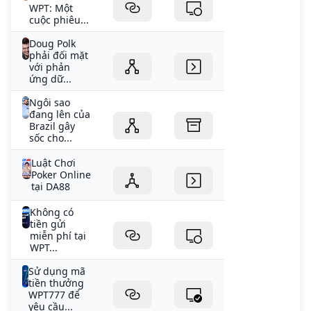
WPT: Một
cuộc phiêu...
Doug Polk
phải đối mặt
với phản
ứng dữ...
Ngôi sao
đang lên của
Brazil gây
sốc cho...
Luật Chơi
Poker Online
tại DA88
Không có
tiền gửi
miễn phí tại
WPT...
Sử dụng mã
tiền thưởng
WPT777 để
yêu cầu...