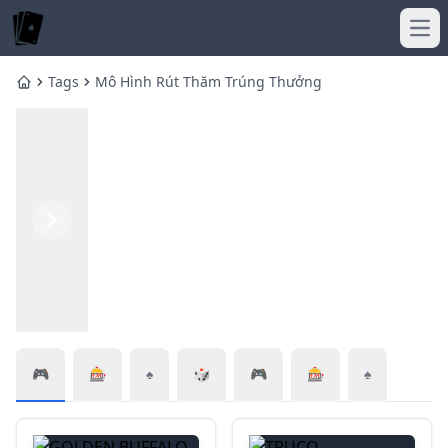
Ope
Tags
Mô Hình Rút Thăm Trúng Thưởng
Home
Previous
Next
🎮
🎰
♠️
🎲
🎮
🎰
♠️