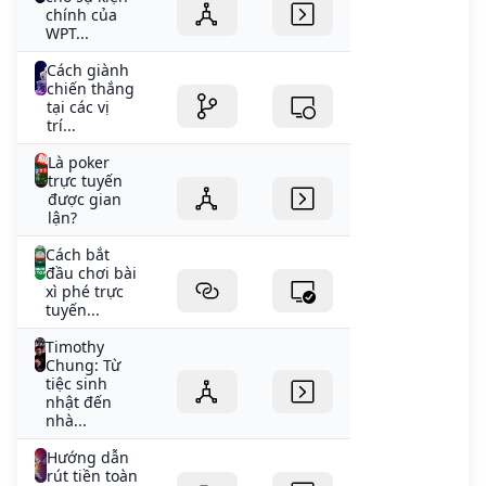
chính của
WPT...
Cách giành
chiến thắng
tại các vị
trí...
Là poker
trực tuyến
được gian
lận?
Cách bắt
đầu chơi bài
xì phé trực
tuyến...
Timothy
Chung: Từ
tiệc sinh
nhật đến
nhà...
Hướng dẫn
rút tiền toàn