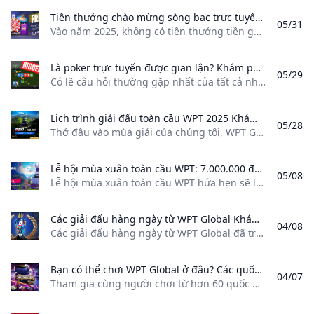
Tiền thưởng chào mừng sòng bạc trực tuyến không có tiền gửi 2025 Khám phá phần thưởng chào mừng sòng bạc trực tuyến hàng đầu mà không cần đặt cọc vào năm 2025. Khám phá các ưu đãi mới nhất của WPT Global và bắt đầu chơi ngay hôm nay.
05/31
Vào năm 2025, không có tiền thưởng tiền gửi vẫn là một trong những phương pháp tốt nhất mà sòng bạc trực tuyến sử dụng để thu hút người chơi mới. Đây là những ưu đãi không có rủi ro mà nhiều người chơi có thể tận dụng lợi thế hoàn hảo cho những người muốn học các sợi dây và không muốn tự mất tiền. Không có tiền thưởng chào mừng tiền gửi là gì?
Là poker trực tuyến được gian lận? Khám phá sự thật đằng sau câu hỏi: Poker trực tuyến có bị gian lận không? Tìm hiểu cách WPT toàn cầu đảm bảo sự công bằng an toàn và minh bạch vào năm 2025.
05/29
Có lẽ câu hỏi thường gặp nhất của tất cả những người chơi mới để chơi bài xì phé trực tuyến là:Â là poker trực tuyến được gian lận? ÂKhi có tiền thật bị đe dọa, việc tự hỏi liệu các trò chơi có công bằng không. Câu trả lời ngắn gọn?Các trang web poker trực tuyến hợp pháp không được gian lận. Nhưng bạn phải chọn đúng trang web.
Lịch trình giải đấu toàn cầu WPT 2025 Khám phá lịch trình giải đấu toàn cầu WPT mới nhất bao gồm WPT Slovakia WPT Prime Đài Loan và Lễ hội Mùa hè Montreal. Tìm hiểu làm thế nào để đủ điều kiện thông qua các vệ tinh trực tuyến.
05/28
Thở đầu vào mùa giải của chúng tôi, WPT Global đã công bố một lịch mạnh mẽ về các sự kiện trực tiếp và trực tuyến diễn ra từ cuối tháng 5 đến tháng 8 năm 2025. Cho dù bạn có phải là một chuyên gia toàn thời gian hay một chiến binh cuối tuần bình thường có rất nhiều cơ hội để chơi cho các chiến lợi phẩm lớn và thậm chí còn lớn hơn theo lịch trình này.
Lễ hội mùa xuân toàn cầu WPT: 7.000.000 đô la giải thưởng được đảm bảo Khám phá Lễ hội mùa xuân toàn cầu WPT với một giải thưởng được đảm bảo 7 triệu đô la 100% Rakeback và các giải đấu thú vị.
05/08
Lễ hội mùa xuân toàn cầu WPT hứa hẹn sẽ là một trong những sự kiện poker trực tuyến tuyệt vời nhất trong năm và cung cấp cho bạn cơ hội chiến đấu với cảm giác khi bạn chiến đấu để giành được một phần của một giải thưởng được đảm bảo đáng kinh ngạc trị giá 7 triệu đô la! Lễ hội diễn ra từ ngày 5 tháng 5 đến ngày 26 tháng 5, với các giải đấu cho người chơi thuộc mọi cấp độ kỹ năng.
Các giải đấu hàng ngày từ WPT Global Khám phá các giải đấu hàng ngày của WPT Global: Các sự kiện hàng ngày các giải thưởng được bảo đảm mua đa dạng và bảo mật mạnh mẽ trong môi trường du lịch poker thế giới đáng tin cậy.
04/08
Các giải đấu hàng ngày từ WPT Global đã trở thành một vật cố định cho người chơi đang tìm kiếm sự cạnh tranh chất lượng, ổn định trong lĩnh vực trực tuyến. Các trò chơi rủi ro cộng với tập trung vào các sự kiện gần hơn đáng kể đến hàng ngày, cho phép người chơi thường xuyên kiểm tra kỹ năng cửa hàng của họ để lấy tiền mặt và giải thưởng.
Bạn có thể chơi WPT Global ở đâu? Các quốc gia được hỗ trợ & nổi bật nền tảng Khám phá những quốc gia nào hỗ trợ WPT Global và tìm hiểu về các trò chơi poker và sòng bạc của mình. Khám phá lý do tại sao nó là một tên tuổi hàng đầu trong trò chơi trực tuyến với di sản 20 năm.
04/07
Tham gia cùng người chơi từ hơn 60 quốc gia trên thế giới, WPT Global đã xây dựng một trong những cái tên có uy tín nhất trong trò chơi trực tuyến. Điều này bao gồm: **Bắc Mỹ:**Canada, Hoa Kỳ **Châu Âu:**Vương quốc Anh, Đức, Pháp, Ý, Tây Ban Nha, Hà Lan, Bỉ, Thụy Sĩ, Áo, Ireland, Bồ Đào Nha, Thụy Điển, Na Uy, Đan Mạch, Phần Lan, Ba Lan, Cộng hòa Séc, Hungary, Romania, Bulgaria, Hy Lạp, Cyprus, Thổ Nhĩ Kỳ **Châu Á:**Nhật Bản, Hàn Quốc, Singapore, Hồng Kông, Đài Loan, Ấn Độ, Malaysia, Indonesia, Philippines, Thái Lan, Việt Nam **Châu Đại Dương:**Úc, New Zealand **Mỹ Latinh:**Brazil, Mexico, Argentina, Chile, Colombia, Costa Rica, Panama **Châu Phi & Trung Đông:**Nam Phi, Nigeria, Ai Cập, Các Tiểu vương quốc Ả Rập Thống nhất, Ả Rập Saudi, Israel WPT Global là tất cả về các tùy chọn chơi game ở cốt lõi của nó.