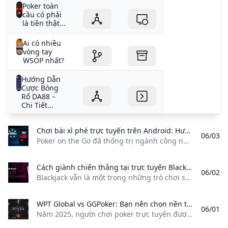
Poker toàn
cầu có phải
là tiền thật...
Ai có nhiều
vòng tay
WSOP nhất?
Hướng Dẫn
Cược Bóng
Rổ DA88 –
Chi Tiết...
Chơi bài xì phé trực tuyến trên Android: Hướng dẫn năm 2025 Bạn muốn chơi bài xì phé trực tuyến trên điện thoại hoặc máy tính bảng Android của bạn? Dưới đây là hướng dẫn năm 2025 cho các ứng dụng tính năng tốt nhất và cách WPT Global giúp poker di động dễ dàng và an toàn.
06/03
Poker on the Go đã thống trị ngành công nghiệp chơi game trực tuyến, và chưa bao giờ có nhiều người chơi thưởng thức poker trực tuyến trên thiết bị Android vào năm 2025. Miễn là bạn có điện thoại thông minh và một ứng dụng an toàn, bạn có thể chơi các trò chơi poker tiền thực từ bất cứ nơi nào-đó là một chiếc CAFÃ © hoặc giường của riêng bạn.
Cách giành chiến thắng tại trực tuyến Blackjack: Chiến lược cho năm 2025 Khám phá cách giành chiến thắng tại Blackjack trực tuyến vào năm 2025 với các chiến lược thiết yếu mẹo và một nền tảng đáng tin cậy. Tìm hiểu lý do tại sao WPT Global là lựa chọn hàng đầu cho Blackjack tiền thật.
06/02
Blackjack vẫn là một trong những trò chơi sòng bạc trực tuyến được ưa chuộng nhất năm 2025. Nó có lợi thế nhà thấp, và, với sự pha trộn giữa kỹ năng và may mắn, nó mang đến cho người chơi cơ hội đánh bại các đại lý với các quyết định tốt. Nhưng làm thế nào bạn có thể nghiêng tỷ lệ cược có lợi cho bạn? Bài viết này sẽ hướng dẫn bạn qua những gì bạn cần biết để giành chiến thắng, bao gồm lý do tại sao điều quan trọng là chơi tại một trang web có uy tín, chẳng hạn như WPT Global.
WPT Global vs GGPoker: Bạn nên chọn nền tảng poker nào vào năm 2025? So sánh WPT Global và GGPoker vào năm 2025: Khám phá sự khác biệt về tiền thưởng phần mềm dịch vụ giải đấu và nhiều hơn nữa để quyết định trang web poker nào là tốt nhất cho bạn.
06/01
Năm 2025, người chơi poker trực tuyến được tha hồ lựa chọn. Trong số những cái tên được nói đến nhiều nhất trong trò chơi làWPT toàn cầuVàGGPOKERHai nền tảng cung cấp trải nghiệm poker trực tuyến đẳng cấp thế giới. Nhưng cái nào phù hợp với bạn? Sự cố này so sánh các tính năng cốt lõi của họ, trải nghiệm người chơi và giá trị, giúp bạn đưa ra quyết định sáng suốt nhất.