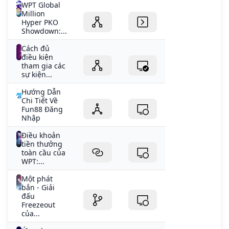
WPT Global
Million
Hyper PKO
Showdown:...
Cách đủ
điều kiện
tham gia các
sự kiện...
Hướng Dẫn
Chi Tiết Về
Fun88 Đăng
Nhập
Điều khoản
tiền thưởng
toàn cầu của
WPT:...
Một phát
bắn - Giải
đấu
Freezeout
của...