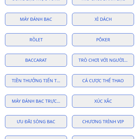
MÁY ĐÁNH BẠC
XÌ DÁCH
RỒLET
PÔKER
BACCARAT
TRÒ CHƠI VỚI NGƯỜI CHIA B
TIỀN THƯỞNG TIẾN TRIỂN
CÁ CƯỢC THỂ THAO
MÁY ĐÁNH BẠC TRỰC TUYẾN
XÚC XẮC
ƯU ĐÃI SÒNG BẠC
CHƯƠNG TRÌNH VIP