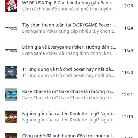
WSOP USA Top 8 Câu hỏi thường gặp Bạn có thể chơi bài xì phé trực tuyến tại Hoa Kỳ thông qua WSOP.com trang web này là hợp pháp ở Nevada New Jersey Michigan và Pennsylvania.
12/26
Làm cách nào để chơi bài xì phé trực tuyến trên WSOP? Bạn có thể chơi bài xì phé trực tuyến tại Hoa Kỳ thông qua trang web này là hợp pháp ở Nevada, New Jersey, Michigan và Pennsylvania. Có phải là hợp pháp ở Mỹ không? Có. Ở mỗi tiểu bang, nó có giấy phép thích hợp để vận hành poker trực tuyến tiền thật từ ban quản lý của tiểu bang và phải tuân theo các quy tắc và quy định nghiêm ngặt.
Tùy chọn thanh toán tại EVERYGAME Poker: Giao dịch nhanh chóng và dễ dàng Khám phá các tùy chọn thanh toán đa dạng có sẵn tại MỌI TRÒ CHƠI Poker để gửi và rút tiền liền mạch. MỌI TRÒ CHƠI Mã thưởng Poker WPT123
11/24
Everygame Poker cung cấp nhiều tùy chọn thanh toán toàn diện để tạo điều kiện cho người chơi gửi và rút tiền dễ dàng. Cho dù bạn thích phương thức ngân hàng truyền thống hay Ví điện tử và tiền điện tử hiện đại, Everygame đều có thể đáp ứng nhu cầu của bạn. Phương thức thanh toán có sẵn Tại EVERYGAME Poker, bạn có thể chọn từ một số phương thức thanh toán phổ biến để nạp tiền vào tài khoản của mình:
Đánh giá về Everygame Poker: Hướng dẫn chơi Poker trực tuyến của bạn Xem lại Everygame Poker các tính năng chương trình khuyến mãi và cách tối đa hóa số tiền thắng của bạn. Sử dụng mã thưởng WPT123
11/24
Everygame Poker đã khẳng định mình là một người chơi nổi bật trong thế giới poker trực tuyến kể từ khi thành lập vào năm 1996. Được biết đến với nền tảng thân thiện với người dùng và nhiều trò chơi khác nhau, Everygame mang đến cho người chơi trải nghiệm poker thú vị. Bài đánh giá này khám phá các tính năng, chương trình khuyến mãi và tùy chọn chơi trò chơi có sẵn tại Everygame Poker.
11 ứng dụng và trò chơi poker hay nhất dành cho Android Ứng dụng WPT Global Governor of Poker 3 và ứng dụng Poker khác đã xuất hiện từ lâu và vẫn là một trong những trò chơi bài phổ biến nhất thế giới. Hãy cùng xem các ứng dụng và trò chơi poker hay nhất dành cho Android!
11/30
11 ứng dụng và trò chơi poker hay nhất dành cho Android Poker đã xuất hiện từ lâu và vẫn là một trong những trò chơi bài phổ biến nhất thế giới. Hãy cùng xem các ứng dụng và trò chơi poker hay nhất dành cho Android! Poker là một trong những trò chơi bài phổ biến nhất trên thế giới. Có nhiều biến thể và dễ chơi; chỉ cần đặt cược một vài đô la và thử vận ​​​​may của bạn.
Rake Chase là gì? Rake Chase là chương trình khuyến mãi poker khuyến khích người chơi cào nhiều hơn và thưởng cho họ một cách hậu hĩnh vì điều đó.
12/21
Rake Chase là gì? Rake Chase là chương trình khuyến mãi poker nhằm khuyến khích người chơi cào nhiều hơn và thưởng cho họ một cách hậu hĩnh vì điều đó. Ngược lại với cuộc đua cào, bạn không cạnh tranh với những người chơi khác mà thay vào đó bạn theo đuổi các mục tiêu cá nhân của riêng mình. Để đạt được số điểm mục tiêu, bạn cần chơi một số ván bài poker hoặc giải đấu nhất định bằng tiền thật.
Nguồn gốc của cái tên Roulette là gì? Nguồn gốc của cái tên “roulette” là tiếng Pháp và nó có nghĩa là “bánh xe nhỏ”. Cái tên này bắt nguồn từ thực tế là trò chơi được chơi trên một bánh xe nhỏ quay xung quanh người chơi đặt cược vào vị trí quả bóng sẽ rơi xuống. Từ “roulette” lần đầu tiên được sử dụng trong bối cảnh hiện tại vào thế kỷ 18 mặc dù bản thân trò chơi này đã có từ rất lâu trước đó.
12/19
Nguồn gốc của cái tên Roulette là gì? Nguồn gốc của cái tên ârouletteâ là tiếng Pháp và nó có nghĩa là “bánh xe nhỏ”. Cái tên này bắt nguồn từ thực tế là trò chơi được chơi trên một bánh xe nhỏ quay xung quanh, người chơi đặt cược vào vị trí quả bóng sẽ rơi xuống. Từ ârouletteâ lần đầu tiên được sử dụng trong bối cảnh hiện tại của nó vào thế kỷ 18, mặc dù bản thân trò chơi này đã xuất hiện sớm hơn nhiều.
Công nghệ đã ảnh hưởng đến trò chơi roulette như thế nào? Một trong những tiến bộ công nghệ quan trọng nhất trong trò chơi roulette là sự ra đời của các bàn roulette điện tử. Các bàn này có màn hình kỹ thuật số mô phỏng chuyển động quay của bánh xe roulette và người chơi có thể đặt cược trên giao diện màn hình cảm ứng. Điều này cho phép chơi trò chơi nhanh hơn vì bánh xe có thể quay thường xuyên hơn so với bàn roulette truyền thống.