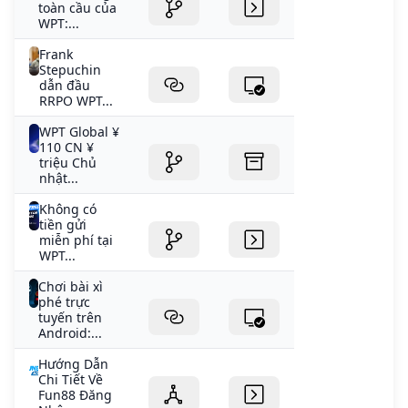
toàn cầu của
WPT:...
Frank
Stepuchin
dẫn đầu
RRPO WPT...
WPT Global ¥
110 CN ¥
triệu Chủ
nhật...
Không có
tiền gửi
miễn phí tại
WPT...
Chơi bài xì
phé trực
tuyến trên
Android:...
Hướng Dẫn
Chi Tiết Về
Fun88 Đăng