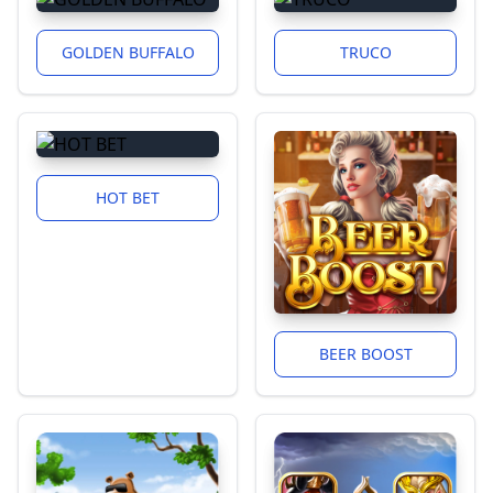
GOLDEN BUFFALO
TRUCO
HOT BET
BEER BOOST