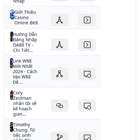
Nhập
Giới Thiệu
Casino
Online BK8
Hướng Dẫn
Đăng Nhập
DA88 TV –
Chi Tiết...
Link W88
Mới Nhất
2024 - Cách
Vào W88
Dễ...
Cory
Zeidman
nhận tội về
kế hoạch
gian...
Timothy
Chung: Từ
tiệc sinh