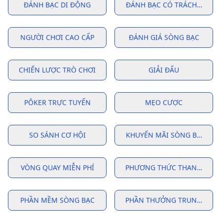
ĐÁNH BẠC DI ĐỘNG
ĐÁNH BẠC CÓ TRÁCH NHIỆ
NGƯỜI CHƠI CAO CẤP
ĐÁNH GIÁ SÒNG BẠC
CHIẾN LƯỢC TRÒ CHƠI
GIẢI ĐẤU
PÔKER TRỰC TUYẾN
MẸO CƯỢC
SO SÁNH CƠ HỘI
KHUYẾN MÃI SÒNG BẠC
VÒNG QUAY MIỄN PHÍ
PHƯƠNG THỨC THANH TOÁ
PHẦN MỀM SÒNG BẠC
PHẦN THƯỞNG TRUNG THÀ