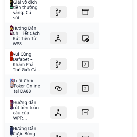
Giải vô địch
tiền thưởng
vàng: Cú
sút...
Hướng Dẫn
Chi Tiết Cách
Rút Tiền Từ
W88
Vui Cùng
Dafabet –
Khám Phá
Thế Giới Cá...
Luật Chơi
Poker Online
tại DA88
Hướng dẫn
rút tiền toàn
cầu của
WPT:...
Hướng Dẫn
Cược Bóng