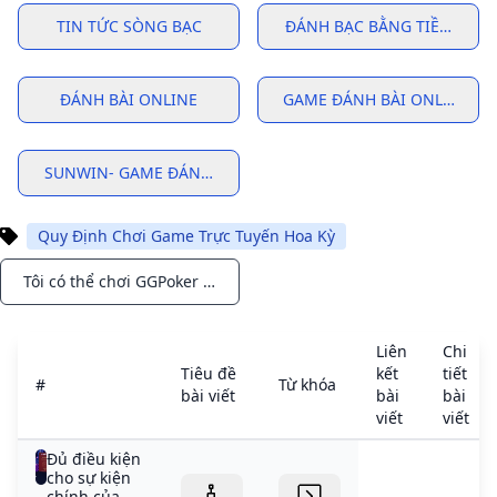
TIN TỨC SÒNG BẠC
ĐÁNH BẠC BẰNG TIỀN THẬT
ĐÁNH BÀI ONLINE
GAME ĐÁNH BÀI ONLINE
SUNWIN- GAME ĐÁNH BÀI ONLINE
Quy Định Chơi Game Trực Tuyến Hoa Kỳ
Tôi có thể chơi GGPoker ở Mỹ không?
Notifications
Liên
Chi
Tiêu đề
kết
tiết
#
Từ khóa
bài viết
bài
bài
viết
viết
Đủ điều kiện
cho sự kiện
chính của