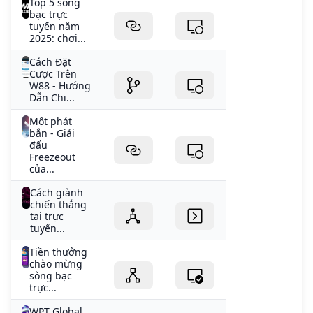
Top 5 sòng
bạc trực
tuyến năm
2025: chơi...
Cách Đặt
Cược Trên
W88 - Hướng
Dẫn Chi...
Một phát
bắn - Giải
đấu
Freezeout
của...
Cách giành
chiến thắng
tại trực
tuyến...
Tiền thưởng
chào mừng
sòng bạc
trực...
WPT Global