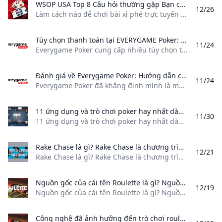
WSOP USA Top 8 Câu hỏi thường gặp Bạn có thể chơi bài xì phé trực tuyến tại Hoa Kỳ thông qua WSOP.com trang web này là hợp pháp ở Nevada New Jersey Michigan và Pennsylvania.
12/26
Làm cách nào để chơi bài xì phé trực tuyến trên WSOP? Bạn có thể chơi bài xì phé trực tuyến tại Hoa Kỳ thông qua trang web này là hợp pháp ở Nevada, New Jersey, Michigan và Pennsylvania. Có phải là hợp pháp ở Mỹ không? Có. Ở mỗi tiểu bang, nó có giấy phép thích hợp để vận hành poker trực tuyến tiền thật từ ban quản lý của tiểu bang và phải tuân theo các quy tắc và quy định nghiêm ngặt.
Tùy chọn thanh toán tại EVERYGAME Poker: Giao dịch nhanh chóng và dễ dàng Khám phá các tùy chọn thanh toán đa dạng có sẵn tại MỌI TRÒ CHƠI Poker để gửi và rút tiền liền mạch. MỌI TRÒ CHƠI Mã thưởng Poker WPT123
11/24
Everygame Poker cung cấp nhiều tùy chọn thanh toán toàn diện để tạo điều kiện cho người chơi gửi và rút tiền dễ dàng. Cho dù bạn thích phương thức ngân hàng truyền thống hay Ví điện tử và tiền điện tử hiện đại, Everygame đều có thể đáp ứng nhu cầu của bạn. Phương thức thanh toán có sẵn Tại EVERYGAME Poker, bạn có thể chọn từ một số phương thức thanh toán phổ biến để nạp tiền vào tài khoản của mình:
Đánh giá về Everygame Poker: Hướng dẫn chơi Poker trực tuyến của bạn Xem lại Everygame Poker các tính năng chương trình khuyến mãi và cách tối đa hóa số tiền thắng của bạn. Sử dụng mã thưởng WPT123
11/24
Everygame Poker đã khẳng định mình là một người chơi nổi bật trong thế giới poker trực tuyến kể từ khi thành lập vào năm 1996. Được biết đến với nền tảng thân thiện với người dùng và nhiều trò chơi khác nhau, Everygame mang đến cho người chơi trải nghiệm poker thú vị. Bài đánh giá này khám phá các tính năng, chương trình khuyến mãi và tùy chọn chơi trò chơi có sẵn tại Everygame Poker.
11 ứng dụng và trò chơi poker hay nhất dành cho Android Ứng dụng WPT Global Governor of Poker 3 và ứng dụng Poker khác đã xuất hiện từ lâu và vẫn là một trong những trò chơi bài phổ biến nhất thế giới. Hãy cùng xem các ứng dụng và trò chơi poker hay nhất dành cho Android!
11/30
11 ứng dụng và trò chơi poker hay nhất dành cho Android Poker đã xuất hiện từ lâu và vẫn là một trong những trò chơi bài phổ biến nhất thế giới. Hãy cùng xem các ứng dụng và trò chơi poker hay nhất dành cho Android! Poker là một trong những trò chơi bài phổ biến nhất trên thế giới. Có nhiều biến thể và dễ chơi; chỉ cần đặt cược một vài đô la và thử vận ​​​​may của bạn.
Rake Chase là gì? Rake Chase là chương trình khuyến mãi poker khuyến khích người chơi cào nhiều hơn và thưởng cho họ một cách hậu hĩnh vì điều đó.
12/21
Rake Chase là gì? Rake Chase là chương trình khuyến mãi poker nhằm khuyến khích người chơi cào nhiều hơn và thưởng cho họ một cách hậu hĩnh vì điều đó. Ngược lại với cuộc đua cào, bạn không cạnh tranh với những người chơi khác mà thay vào đó bạn theo đuổi các mục tiêu cá nhân của riêng mình. Để đạt được số điểm mục tiêu, bạn cần chơi một số ván bài poker hoặc giải đấu nhất định bằng tiền thật.
Nguồn gốc của cái tên Roulette là gì? Nguồn gốc của cái tên “roulette” là tiếng Pháp và nó có nghĩa là “bánh xe nhỏ”. Cái tên này bắt nguồn từ thực tế là trò chơi được chơi trên một bánh xe nhỏ quay xung quanh người chơi đặt cược vào vị trí quả bóng sẽ rơi xuống. Từ “roulette” lần đầu tiên được sử dụng trong bối cảnh hiện tại vào thế kỷ 18 mặc dù bản thân trò chơi này đã có từ rất lâu trước đó.
12/19
Nguồn gốc của cái tên Roulette là gì? Nguồn gốc của cái tên ârouletteâ là tiếng Pháp và nó có nghĩa là “bánh xe nhỏ”. Cái tên này bắt nguồn từ thực tế là trò chơi được chơi trên một bánh xe nhỏ quay xung quanh, người chơi đặt cược vào vị trí quả bóng sẽ rơi xuống. Từ ârouletteâ lần đầu tiên được sử dụng trong bối cảnh hiện tại của nó vào thế kỷ 18, mặc dù bản thân trò chơi này đã xuất hiện sớm hơn nhiều.
Công nghệ đã ảnh hưởng đến trò chơi roulette như thế nào? Một trong những tiến bộ công nghệ quan trọng nhất trong trò chơi roulette là sự ra đời của các bàn roulette điện tử. Các bàn này có màn hình kỹ thuật số mô phỏng chuyển động quay của bánh xe roulette và người chơi có thể đặt cược trên giao diện màn hình cảm ứng. Điều này cho phép chơi trò chơi nhanh hơn vì bánh xe có thể quay thường xuyên hơn so với bàn roulette truyền thống.