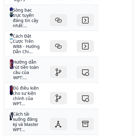
Sòng bạc
trực tuyến
đáng tin cậy
nhất:...
Cách Đặt
Cược Trên
W88 - Hướng
Dẫn Chi...
Hướng dẫn
rút tiền toàn
cầu của
WPT:...
Đủ điều kiện
cho sự kiện
chính của
WPT...
Cách tải
xuống đăng
ký và Master
WPT...