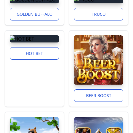
GOLDEN BUFFALO
TRUCO
HOT BET
BEER BOOST