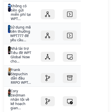
Không có
tiền gửi
miễn phí tại
WPT...
Sử dụng mã
tiền thưởng
WPT777 để
yêu cầu...
Nhà tài trợ
Tiêu đề WPT
Global Now
cho...
Frank
Stepuchin
dẫn đầu
RRPO WPT...
Cory
Zeidman
nhận tội về
kế hoạch
gian...