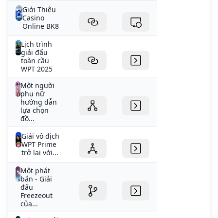
Giới Thiệu
Casino
Online BK8
Lịch trình
giải đấu
toàn cầu
WPT 2025
Một người
phụ nữ
hướng dẫn
lựa chọn
đồ...
Giải vô địch
WPT Prime
trở lại với...
Một phát
bắn - Giải
đấu
Freezeout
của...