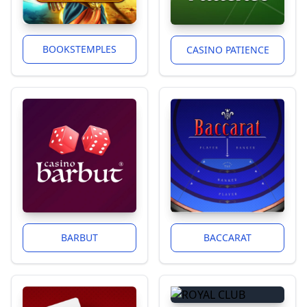
BOOKSTEMPLES
CASINO PATIENCE
BARBUT
BACCARAT