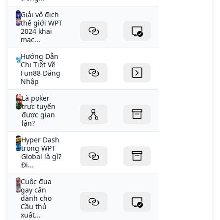
Giải vô địch
thế giới WPT
2024 khai
mạc...
Hướng Dẫn
Chi Tiết Về
Fun88 Đăng
Nhập
Là poker
trực tuyến
được gian
lận?
Hyper Dash
trong WPT
Global là gì?
Đi...
Cuộc đua
gay cấn
dành cho
Cầu thủ
xuất...