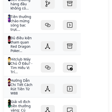
hàng đầu
không có...
Tiền thưởng
chào mừng
sòng bạc
trực...
Đủ điều kiện
tham quan
Red Dragon
Poker...
Hitclub Máy
Chủ Ở Đâu? -
Tìm Hiểu Vị
Trí...
Hướng Dẫn
Chi Tiết Cách
Rút Tiền Từ
W88
Giải vô địch
tiền thưởng
vàng: Cú