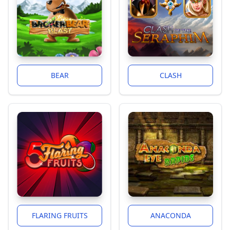
BEAR
CLASH
FLARING FRUITS
ANACONDA