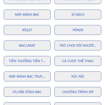
MÁY ĐÁNH BẠC
XÌ DÁCH
RỒLET
PÔKER
BACCARAT
TRÒ CHƠI VỚI NGƯỜI CHIA B
TIỀN THƯỞNG TIẾN TRIỂN
CÁ CƯỢC THỂ THAO
MÁY ĐÁNH BẠC TRỰC TUYẾN
XÚC XẮC
ƯU ĐÃI SÒNG BẠC
CHƯƠNG TRÌNH VIP