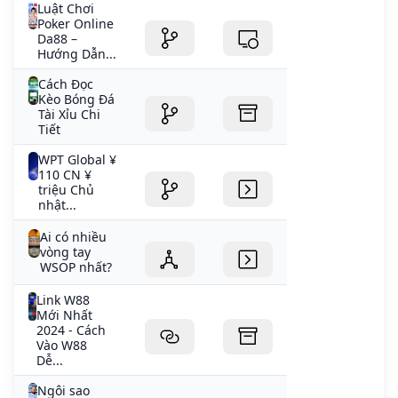
Luật Chơi
Poker Online
Da88 –
Hướng Dẫn...
Cách Đọc
Kèo Bóng Đá
Tài Xỉu Chi
Tiết
WPT Global ¥
110 CN ¥
triệu Chủ
nhật...
Ai có nhiều
vòng tay
WSOP nhất?
Link W88
Mới Nhất
2024 - Cách
Vào W88
Dễ...
Ngôi sao