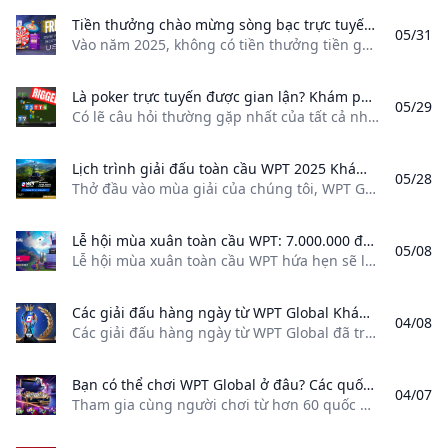
Tiền thưởng chào mừng sòng bạc trực tuyến không có tiền gửi 2025 Khám phá phần thưởng chào mừng sòng bạc trực tuyến hàng đầu mà không cần đặt cọc vào năm 2025. Khám phá các ưu đãi mới nhất của WPT Global và bắt đầu chơi ngay hôm nay.
05/31
Vào năm 2025, không có tiền thưởng tiền gửi vẫn là một trong những phương pháp tốt nhất mà sòng bạc trực tuyến sử dụng để thu hút người chơi mới. Đây là những ưu đãi không có rủi ro mà nhiều người chơi có thể tận dụng lợi thế hoàn hảo cho những người muốn học các sợi dây và không muốn tự mất tiền. Không có tiền thưởng chào mừng tiền gửi là gì?
Là poker trực tuyến được gian lận? Khám phá sự thật đằng sau câu hỏi: Poker trực tuyến có bị gian lận không? Tìm hiểu cách WPT toàn cầu đảm bảo sự công bằng an toàn và minh bạch vào năm 2025.
05/29
Có lẽ câu hỏi thường gặp nhất của tất cả những người chơi mới để chơi bài xì phé trực tuyến là:Â là poker trực tuyến được gian lận? ÂKhi có tiền thật bị đe dọa, việc tự hỏi liệu các trò chơi có công bằng không. Câu trả lời ngắn gọn?Các trang web poker trực tuyến hợp pháp không được gian lận. Nhưng bạn phải chọn đúng trang web.
Lịch trình giải đấu toàn cầu WPT 2025 Khám phá lịch trình giải đấu toàn cầu WPT mới nhất bao gồm WPT Slovakia WPT Prime Đài Loan và Lễ hội Mùa hè Montreal. Tìm hiểu làm thế nào để đủ điều kiện thông qua các vệ tinh trực tuyến.
05/28
Thở đầu vào mùa giải của chúng tôi, WPT Global đã công bố một lịch mạnh mẽ về các sự kiện trực tiếp và trực tuyến diễn ra từ cuối tháng 5 đến tháng 8 năm 2025. Cho dù bạn có phải là một chuyên gia toàn thời gian hay một chiến binh cuối tuần bình thường có rất nhiều cơ hội để chơi cho các chiến lợi phẩm lớn và thậm chí còn lớn hơn theo lịch trình này.
Lễ hội mùa xuân toàn cầu WPT: 7.000.000 đô la giải thưởng được đảm bảo Khám phá Lễ hội mùa xuân toàn cầu WPT với một giải thưởng được đảm bảo 7 triệu đô la 100% Rakeback và các giải đấu thú vị.
05/08
Lễ hội mùa xuân toàn cầu WPT hứa hẹn sẽ là một trong những sự kiện poker trực tuyến tuyệt vời nhất trong năm và cung cấp cho bạn cơ hội chiến đấu với cảm giác khi bạn chiến đấu để giành được một phần của một giải thưởng được đảm bảo đáng kinh ngạc trị giá 7 triệu đô la! Lễ hội diễn ra từ ngày 5 tháng 5 đến ngày 26 tháng 5, với các giải đấu cho người chơi thuộc mọi cấp độ kỹ năng.
Các giải đấu hàng ngày từ WPT Global Khám phá các giải đấu hàng ngày của WPT Global: Các sự kiện hàng ngày các giải thưởng được bảo đảm mua đa dạng và bảo mật mạnh mẽ trong môi trường du lịch poker thế giới đáng tin cậy.
04/08
Các giải đấu hàng ngày từ WPT Global đã trở thành một vật cố định cho người chơi đang tìm kiếm sự cạnh tranh chất lượng, ổn định trong lĩnh vực trực tuyến. Các trò chơi rủi ro cộng với tập trung vào các sự kiện gần hơn đáng kể đến hàng ngày, cho phép người chơi thường xuyên kiểm tra kỹ năng cửa hàng của họ để lấy tiền mặt và giải thưởng.
Bạn có thể chơi WPT Global ở đâu? Các quốc gia được hỗ trợ & nổi bật nền tảng Khám phá những quốc gia nào hỗ trợ WPT Global và tìm hiểu về các trò chơi poker và sòng bạc của mình. Khám phá lý do tại sao nó là một tên tuổi hàng đầu trong trò chơi trực tuyến với di sản 20 năm.
04/07
Tham gia cùng người chơi từ hơn 60 quốc gia trên thế giới, WPT Global đã xây dựng một trong những cái tên có uy tín nhất trong trò chơi trực tuyến. Điều này bao gồm: **Bắc Mỹ:**Canada, Hoa Kỳ **Châu Âu:**Vương quốc Anh, Đức, Pháp, Ý, Tây Ban Nha, Hà Lan, Bỉ, Thụy Sĩ, Áo, Ireland, Bồ Đào Nha, Thụy Điển, Na Uy, Đan Mạch, Phần Lan, Ba Lan, Cộng hòa Séc, Hungary, Romania, Bulgaria, Hy Lạp, Cyprus, Thổ Nhĩ Kỳ **Châu Á:**Nhật Bản, Hàn Quốc, Singapore, Hồng Kông, Đài Loan, Ấn Độ, Malaysia, Indonesia, Philippines, Thái Lan, Việt Nam **Châu Đại Dương:**Úc, New Zealand **Mỹ Latinh:**Brazil, Mexico, Argentina, Chile, Colombia, Costa Rica, Panama **Châu Phi & Trung Đông:**Nam Phi, Nigeria, Ai Cập, Các Tiểu vương quốc Ả Rập Thống nhất, Ả Rập Saudi, Israel WPT Global là tất cả về các tùy chọn chơi game ở cốt lõi của nó.