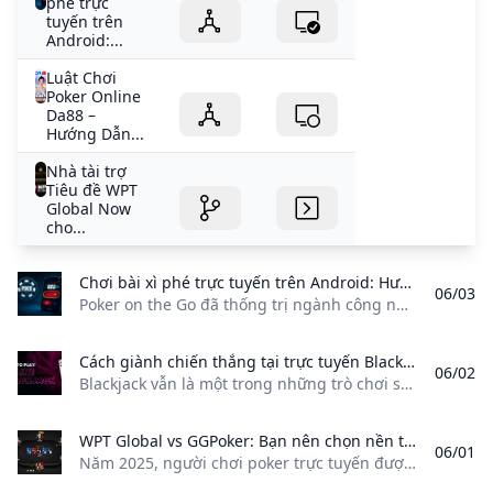
phé trực
tuyến trên
Android:...
Luật Chơi
Poker Online
Da88 –
Hướng Dẫn...
Nhà tài trợ
Tiêu đề WPT
Global Now
cho...
Chơi bài xì phé trực tuyến trên Android: Hướng dẫn năm 2025 Bạn muốn chơi bài xì phé trực tuyến trên điện thoại hoặc máy tính bảng Android của bạn? Dưới đây là hướng dẫn năm 2025 cho các ứng dụng tính năng tốt nhất và cách WPT Global giúp poker di động dễ dàng và an toàn.
06/03
Poker on the Go đã thống trị ngành công nghiệp chơi game trực tuyến, và chưa bao giờ có nhiều người chơi thưởng thức poker trực tuyến trên thiết bị Android vào năm 2025. Miễn là bạn có điện thoại thông minh và một ứng dụng an toàn, bạn có thể chơi các trò chơi poker tiền thực từ bất cứ nơi nào-đó là một chiếc CAFÃ © hoặc giường của riêng bạn.
Cách giành chiến thắng tại trực tuyến Blackjack: Chiến lược cho năm 2025 Khám phá cách giành chiến thắng tại Blackjack trực tuyến vào năm 2025 với các chiến lược thiết yếu mẹo và một nền tảng đáng tin cậy. Tìm hiểu lý do tại sao WPT Global là lựa chọn hàng đầu cho Blackjack tiền thật.
06/02
Blackjack vẫn là một trong những trò chơi sòng bạc trực tuyến được ưa chuộng nhất năm 2025. Nó có lợi thế nhà thấp, và, với sự pha trộn giữa kỹ năng và may mắn, nó mang đến cho người chơi cơ hội đánh bại các đại lý với các quyết định tốt. Nhưng làm thế nào bạn có thể nghiêng tỷ lệ cược có lợi cho bạn? Bài viết này sẽ hướng dẫn bạn qua những gì bạn cần biết để giành chiến thắng, bao gồm lý do tại sao điều quan trọng là chơi tại một trang web có uy tín, chẳng hạn như WPT Global.
WPT Global vs GGPoker: Bạn nên chọn nền tảng poker nào vào năm 2025? So sánh WPT Global và GGPoker vào năm 2025: Khám phá sự khác biệt về tiền thưởng phần mềm dịch vụ giải đấu và nhiều hơn nữa để quyết định trang web poker nào là tốt nhất cho bạn.
06/01
Năm 2025, người chơi poker trực tuyến được tha hồ lựa chọn. Trong số những cái tên được nói đến nhiều nhất trong trò chơi làWPT toàn cầuVàGGPOKERHai nền tảng cung cấp trải nghiệm poker trực tuyến đẳng cấp thế giới. Nhưng cái nào phù hợp với bạn? Sự cố này so sánh các tính năng cốt lõi của họ, trải nghiệm người chơi và giá trị, giúp bạn đưa ra quyết định sáng suốt nhất.