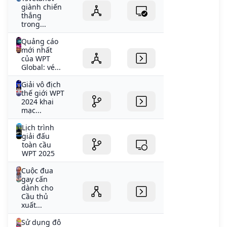
giành chiến
thắng
trong...
Quảng cáo
mới nhất
của WPT
Global: vé...
Giải vô địch
thế giới WPT
2024 khai
mạc...
Lịch trình
giải đấu
toàn cầu
WPT 2025
Cuộc đua
gay cấn
dành cho
Cầu thủ
xuất...
Sử dụng đô