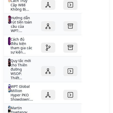
Cách Truy
Cập W88
Không Bị...
Hướng dẫn
rút tiền toàn
cầu của
WPT:...
Cách đủ
điều kiện
tham gia các
sự kiện...
Quy tắc mới
cho Thiên
đường
WSOP:
Thiết...
WPT Global
Million
Hyper PKO
Showdown:...
Martin
Tsvetanov