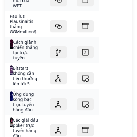
mới của
WPT...
Paulius
Plausinaitis
thắng
GGMmillion$...
Cách giành
chiến thắng
tại trực
tuyến...
Bitstarz
không cần
tiền thưởng
lên tới 5...
Ứng dụng
sòng bạc
trực tuyến
hàng đầu...
Các giải đấu
poker trực
tuyến hàng
đầu...