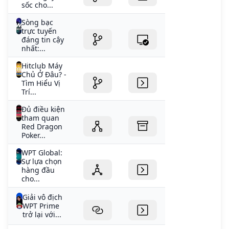
sốc cho...
Sòng bạc
trực tuyến
đáng tin cậy
nhất:...
Hitclub Máy
Chủ Ở Đâu? -
Tìm Hiểu Vị
Trí...
Đủ điều kiện
tham quan
Red Dragon
Poker...
WPT Global:
Sự lựa chọn
hàng đầu
cho...
Giải vô địch
WPT Prime
trở lại với...