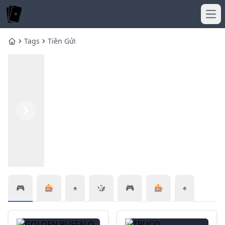
Ope
Tags
Tiền Gửi
Home
Previous
Next
🎮
🎰
♠️
🎲
🎮
🎰
♠️