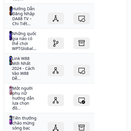
Hướng Dẫn
Đăng Nhập
DA88 TV –
Chi Tiết...
Những quốc
gia nào có
thể chơi
WPTGlobal...
Link W88
Mới Nhất
2024 - Cách
Vào W88
Dễ...
Một người
phụ nữ
hướng dẫn
lựa chọn
đồ...
Tiền thưởng
chào mừng
sòng bạc