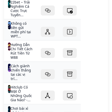
22bet – Trải
Nghiệm Cá
Cược Trực
Tuyến...
Không có
tiền gửi
miễn phí tại
WPT...
Hướng Dẫn
Chi Tiết Cách
Rút Tiền Từ
W88
Cách giành
chiến thắng
tại các vị
trí...
Hitclub Có
Mặt Ở
Những Quốc
Gia Nào? -...
Chơi bài xì