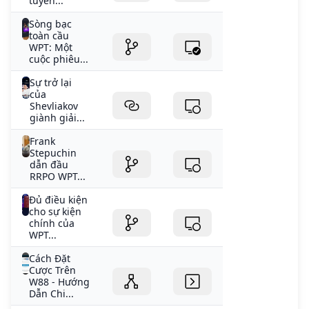
tuyến...
Sòng bạc
toàn cầu
WPT: Một
cuộc phiêu...
Sự trở lại
của
Shevliakov
giành giải...
Frank
Stepuchin
dẫn đầu
RRPO WPT...
Đủ điều kiện
cho sự kiện
chính của
WPT...
Cách Đặt
Cược Trên
W88 - Hướng
Dẫn Chi...