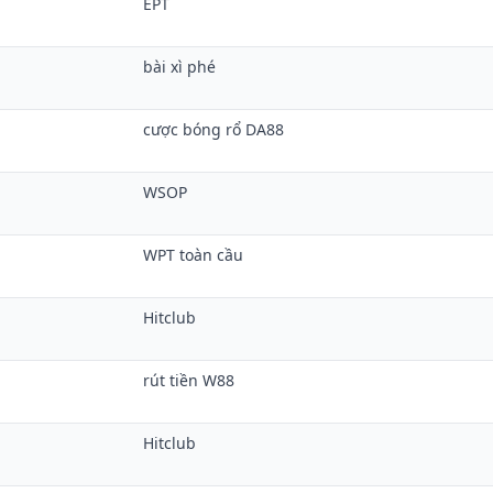
EPT
bài xì phé
cược bóng rổ DA88
WSOP
WPT toàn cầu
Hitclub
rút tiền W88
Hitclub