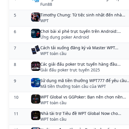
Fun88
Timothy Chung: Từ tiệc sinh nhật đến nhà...
5
WPT
Chơi bài xì phé trực tuyến trên Android:...
6
Ứng dụng poker Android
Cách tải xuống đăng ký và Master WPT...
7
WPT toàn cầu
Các giải đấu poker trực tuyến hàng đầu...
8
Giải đấu poker trực tuyến 2025
Sử dụng mã tiền thưởng WPT777 để yêu cầu..
9
Mã tiền thưởng toàn cầu của WPT
WPT Global vs GGPoker: Bạn nên chọn nền...
10
WPT toàn cầu
Nhà tài trợ Tiêu đề WPT Global Now cho...
11
WPT toàn cầu