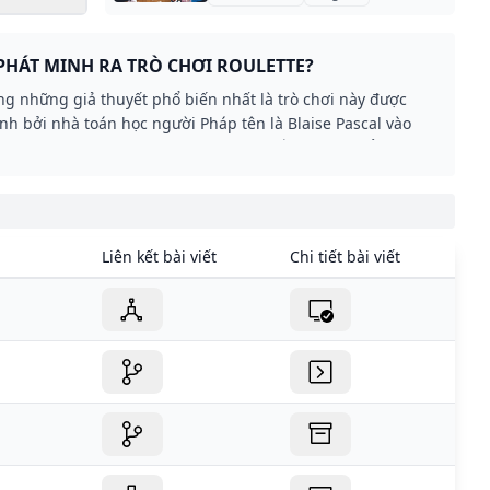
 PHÁT MINH RA TRÒ CHƠI ROULETTE?
ng những giả thuyết phổ biến nhất là trò chơi này được
nh bởi nhà toán học người Pháp tên là Blaise Pascal vào
17. Theo lý thuyết này Pascal đang cố gắng phát triển một
chuyển động vĩnh viễn thì vô tình tạo ra bánh xe roulette.
câu chuyện này được lưu truyền rộng rãi nhưng có rất ít
ứng cụ thể chứng minh nó.
Liên kết bài viết
Chi tiết bài viết