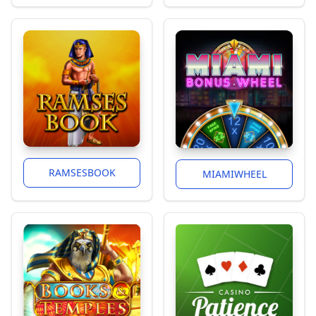
RAMSESBOOK
MIAMIWHEEL