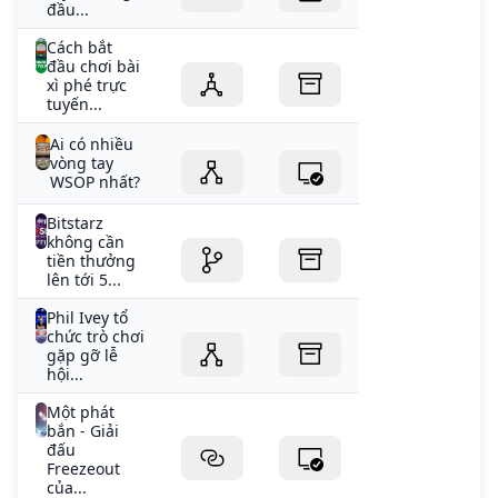
đầu...
Cách bắt
đầu chơi bài
xì phé trực
tuyến...
Ai có nhiều
vòng tay
WSOP nhất?
Bitstarz
không cần
tiền thưởng
lên tới 5...
Phil Ivey tổ
chức trò chơi
gặp gỡ lễ
hội...
Một phát
bắn - Giải
đấu
Freezeout
của...