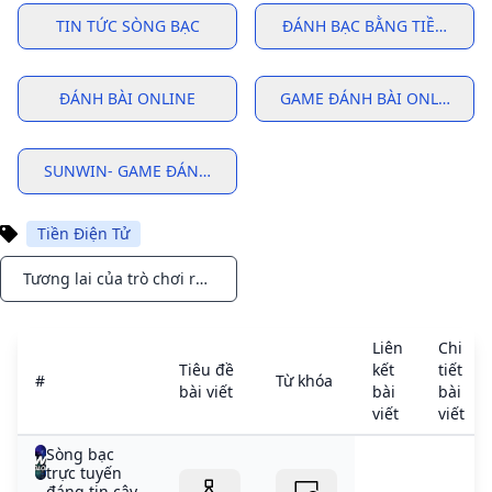
TIN TỨC SÒNG BẠC
ĐÁNH BẠC BẰNG TIỀN THẬT
ĐÁNH BÀI ONLINE
GAME ĐÁNH BÀI ONLINE
SUNWIN- GAME ĐÁNH BÀI ONLINE
Tiền Điện Tử
Tương lai của trò chơi roulette là gì?
Notifications
Liên
Chi
Tiêu đề
kết
tiết
#
Từ khóa
bài viết
bài
bài
viết
viết
Sòng bạc
trực tuyến
đáng tin cậy