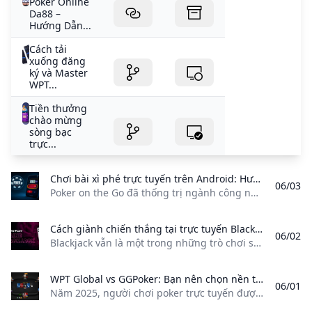
Poker Online
Da88 –
Hướng Dẫn...
Cách tải
xuống đăng
ký và Master
WPT...
Tiền thưởng
chào mừng
sòng bạc
trực...
Chơi bài xì phé trực tuyến trên Android: Hướng dẫn năm 2025 Bạn muốn chơi bài xì phé trực tuyến trên điện thoại hoặc máy tính bảng Android của bạn? Dưới đây là hướng dẫn năm 2025 cho các ứng dụng tính năng tốt nhất và cách WPT Global giúp poker di động dễ dàng và an toàn.
06/03
Poker on the Go đã thống trị ngành công nghiệp chơi game trực tuyến, và chưa bao giờ có nhiều người chơi thưởng thức poker trực tuyến trên thiết bị Android vào năm 2025. Miễn là bạn có điện thoại thông minh và một ứng dụng an toàn, bạn có thể chơi các trò chơi poker tiền thực từ bất cứ nơi nào-đó là một chiếc CAFÃ © hoặc giường của riêng bạn.
Cách giành chiến thắng tại trực tuyến Blackjack: Chiến lược cho năm 2025 Khám phá cách giành chiến thắng tại Blackjack trực tuyến vào năm 2025 với các chiến lược thiết yếu mẹo và một nền tảng đáng tin cậy. Tìm hiểu lý do tại sao WPT Global là lựa chọn hàng đầu cho Blackjack tiền thật.
06/02
Blackjack vẫn là một trong những trò chơi sòng bạc trực tuyến được ưa chuộng nhất năm 2025. Nó có lợi thế nhà thấp, và, với sự pha trộn giữa kỹ năng và may mắn, nó mang đến cho người chơi cơ hội đánh bại các đại lý với các quyết định tốt. Nhưng làm thế nào bạn có thể nghiêng tỷ lệ cược có lợi cho bạn? Bài viết này sẽ hướng dẫn bạn qua những gì bạn cần biết để giành chiến thắng, bao gồm lý do tại sao điều quan trọng là chơi tại một trang web có uy tín, chẳng hạn như WPT Global.
WPT Global vs GGPoker: Bạn nên chọn nền tảng poker nào vào năm 2025? So sánh WPT Global và GGPoker vào năm 2025: Khám phá sự khác biệt về tiền thưởng phần mềm dịch vụ giải đấu và nhiều hơn nữa để quyết định trang web poker nào là tốt nhất cho bạn.
06/01
Năm 2025, người chơi poker trực tuyến được tha hồ lựa chọn. Trong số những cái tên được nói đến nhiều nhất trong trò chơi làWPT toàn cầuVàGGPOKERHai nền tảng cung cấp trải nghiệm poker trực tuyến đẳng cấp thế giới. Nhưng cái nào phù hợp với bạn? Sự cố này so sánh các tính năng cốt lõi của họ, trải nghiệm người chơi và giá trị, giúp bạn đưa ra quyết định sáng suốt nhất.