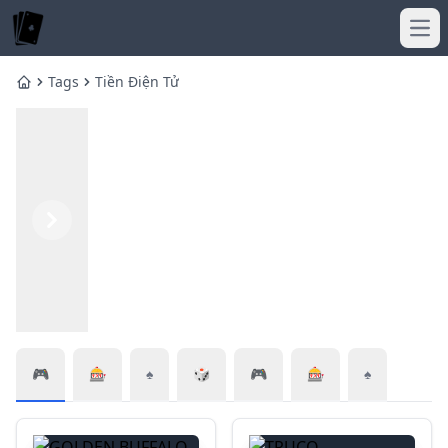
Ope
Tags
Tiền Điện Tử
Home
Previous
Next
🎮
🎰
♠️
🎲
🎮
🎰
♠️