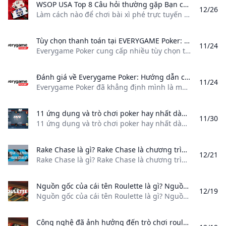
WSOP USA Top 8 Câu hỏi thường gặp Bạn có thể chơi bài xì phé trực tuyến tại Hoa Kỳ thông qua WSOP.com trang web này là hợp pháp ở Nevada New Jersey Michigan và Pennsylvania.
12/26
Làm cách nào để chơi bài xì phé trực tuyến trên WSOP? Bạn có thể chơi bài xì phé trực tuyến tại Hoa Kỳ thông qua trang web này là hợp pháp ở Nevada, New Jersey, Michigan và Pennsylvania. Có phải là hợp pháp ở Mỹ không? Có. Ở mỗi tiểu bang, nó có giấy phép thích hợp để vận hành poker trực tuyến tiền thật từ ban quản lý của tiểu bang và phải tuân theo các quy tắc và quy định nghiêm ngặt.
Tùy chọn thanh toán tại EVERYGAME Poker: Giao dịch nhanh chóng và dễ dàng Khám phá các tùy chọn thanh toán đa dạng có sẵn tại MỌI TRÒ CHƠI Poker để gửi và rút tiền liền mạch. MỌI TRÒ CHƠI Mã thưởng Poker WPT123
11/24
Everygame Poker cung cấp nhiều tùy chọn thanh toán toàn diện để tạo điều kiện cho người chơi gửi và rút tiền dễ dàng. Cho dù bạn thích phương thức ngân hàng truyền thống hay Ví điện tử và tiền điện tử hiện đại, Everygame đều có thể đáp ứng nhu cầu của bạn. Phương thức thanh toán có sẵn Tại EVERYGAME Poker, bạn có thể chọn từ một số phương thức thanh toán phổ biến để nạp tiền vào tài khoản của mình:
Đánh giá về Everygame Poker: Hướng dẫn chơi Poker trực tuyến của bạn Xem lại Everygame Poker các tính năng chương trình khuyến mãi và cách tối đa hóa số tiền thắng của bạn. Sử dụng mã thưởng WPT123
11/24
Everygame Poker đã khẳng định mình là một người chơi nổi bật trong thế giới poker trực tuyến kể từ khi thành lập vào năm 1996. Được biết đến với nền tảng thân thiện với người dùng và nhiều trò chơi khác nhau, Everygame mang đến cho người chơi trải nghiệm poker thú vị. Bài đánh giá này khám phá các tính năng, chương trình khuyến mãi và tùy chọn chơi trò chơi có sẵn tại Everygame Poker.
11 ứng dụng và trò chơi poker hay nhất dành cho Android Ứng dụng WPT Global Governor of Poker 3 và ứng dụng Poker khác đã xuất hiện từ lâu và vẫn là một trong những trò chơi bài phổ biến nhất thế giới. Hãy cùng xem các ứng dụng và trò chơi poker hay nhất dành cho Android!
11/30
11 ứng dụng và trò chơi poker hay nhất dành cho Android Poker đã xuất hiện từ lâu và vẫn là một trong những trò chơi bài phổ biến nhất thế giới. Hãy cùng xem các ứng dụng và trò chơi poker hay nhất dành cho Android! Poker là một trong những trò chơi bài phổ biến nhất trên thế giới. Có nhiều biến thể và dễ chơi; chỉ cần đặt cược một vài đô la và thử vận ​​​​may của bạn.
Rake Chase là gì? Rake Chase là chương trình khuyến mãi poker khuyến khích người chơi cào nhiều hơn và thưởng cho họ một cách hậu hĩnh vì điều đó.
12/21
Rake Chase là gì? Rake Chase là chương trình khuyến mãi poker nhằm khuyến khích người chơi cào nhiều hơn và thưởng cho họ một cách hậu hĩnh vì điều đó. Ngược lại với cuộc đua cào, bạn không cạnh tranh với những người chơi khác mà thay vào đó bạn theo đuổi các mục tiêu cá nhân của riêng mình. Để đạt được số điểm mục tiêu, bạn cần chơi một số ván bài poker hoặc giải đấu nhất định bằng tiền thật.
Nguồn gốc của cái tên Roulette là gì? Nguồn gốc của cái tên “roulette” là tiếng Pháp và nó có nghĩa là “bánh xe nhỏ”. Cái tên này bắt nguồn từ thực tế là trò chơi được chơi trên một bánh xe nhỏ quay xung quanh người chơi đặt cược vào vị trí quả bóng sẽ rơi xuống. Từ “roulette” lần đầu tiên được sử dụng trong bối cảnh hiện tại vào thế kỷ 18 mặc dù bản thân trò chơi này đã có từ rất lâu trước đó.
12/19
Nguồn gốc của cái tên Roulette là gì? Nguồn gốc của cái tên ârouletteâ là tiếng Pháp và nó có nghĩa là “bánh xe nhỏ”. Cái tên này bắt nguồn từ thực tế là trò chơi được chơi trên một bánh xe nhỏ quay xung quanh, người chơi đặt cược vào vị trí quả bóng sẽ rơi xuống. Từ ârouletteâ lần đầu tiên được sử dụng trong bối cảnh hiện tại của nó vào thế kỷ 18, mặc dù bản thân trò chơi này đã xuất hiện sớm hơn nhiều.
Công nghệ đã ảnh hưởng đến trò chơi roulette như thế nào? Một trong những tiến bộ công nghệ quan trọng nhất trong trò chơi roulette là sự ra đời của các bàn roulette điện tử. Các bàn này có màn hình kỹ thuật số mô phỏng chuyển động quay của bánh xe roulette và người chơi có thể đặt cược trên giao diện màn hình cảm ứng. Điều này cho phép chơi trò chơi nhanh hơn vì bánh xe có thể quay thường xuyên hơn so với bàn roulette truyền thống.