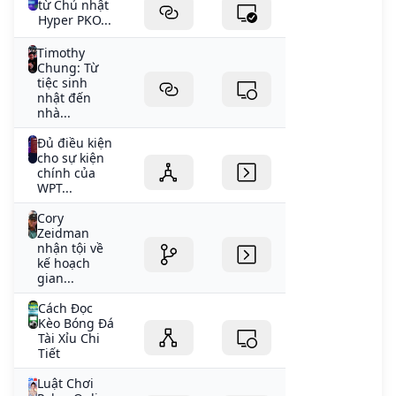
từ Chủ nhật
Hyper PKO...
Timothy
Chung: Từ
tiệc sinh
nhật đến
nhà...
Đủ điều kiện
cho sự kiện
chính của
WPT...
Cory
Zeidman
nhận tội về
kế hoạch
gian...
Cách Đọc
Kèo Bóng Đá
Tài Xỉu Chi
Tiết
Luật Chơi