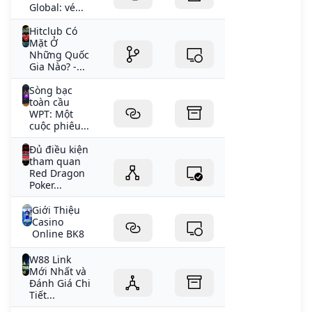
Global: vé...
Hitclub Có
Mặt Ở
Những Quốc
Gia Nào? -...
Sòng bạc
toàn cầu
WPT: Một
cuộc phiêu...
Đủ điều kiện
tham quan
Red Dragon
Poker...
Giới Thiệu
Casino
Online BK8
W88 Link
Mới Nhất và
Đánh Giá Chi
Tiết...