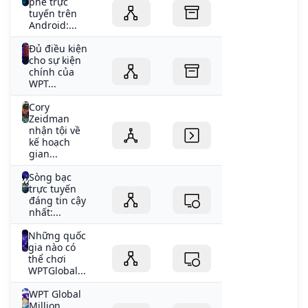
phé trực
tuyến trên
Android:...
Đủ điều kiện
cho sự kiện
chính của
WPT...
Cory
Zeidman
nhận tội về
kế hoạch
gian...
Sòng bạc
trực tuyến
đáng tin cậy
nhất:...
Những quốc
gia nào có
thể chơi
WPTGlobal...
WPT Global
Million