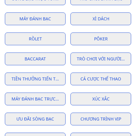
MÁY ĐÁNH BẠC
XÌ DÁCH
RỒLET
PÔKER
BACCARAT
TRÒ CHƠI VỚI NGƯỜI CHIA B
TIỀN THƯỞNG TIẾN TRIỂN
CÁ CƯỢC THỂ THAO
MÁY ĐÁNH BẠC TRỰC TUYẾN
XÚC XẮC
ƯU ĐÃI SÒNG BẠC
CHƯƠNG TRÌNH VIP