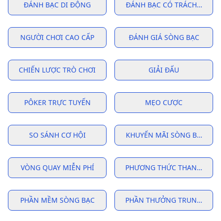
ĐÁNH BẠC DI ĐỘNG
ĐÁNH BẠC CÓ TRÁCH NHIỆ
NGƯỜI CHƠI CAO CẤP
ĐÁNH GIÁ SÒNG BẠC
CHIẾN LƯỢC TRÒ CHƠI
GIẢI ĐẤU
PÔKER TRỰC TUYẾN
MẸO CƯỢC
SO SÁNH CƠ HỘI
KHUYẾN MÃI SÒNG BẠC
VÒNG QUAY MIỄN PHÍ
PHƯƠNG THỨC THANH TOÁ
PHẦN MỀM SÒNG BẠC
PHẦN THƯỞNG TRUNG THÀ