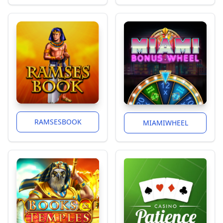
RAMSESBOOK
MIAMIWHEEL