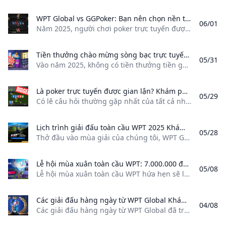
WPT Global vs GGPoker: Bạn nên chọn nền tảng poker nào vào năm 2025? So sánh WPT Global và GGPoker vào năm 2025: Khám phá sự khác biệt về tiền thưởng phần mềm dịch vụ giải đấu và nhiều hơn nữa để quyết định trang web poker nào là tốt nhất cho bạn.
06/01
Năm 2025, người chơi poker trực tuyến được tha hồ lựa chọn. Trong số những cái tên được nói đến nhiều nhất trong trò chơi làWPT toàn cầuVàGGPOKERHai nền tảng cung cấp trải nghiệm poker trực tuyến đẳng cấp thế giới. Nhưng cái nào phù hợp với bạn? Sự cố này so sánh các tính năng cốt lõi của họ, trải nghiệm người chơi và giá trị, giúp bạn đưa ra quyết định sáng suốt nhất.
Tiền thưởng chào mừng sòng bạc trực tuyến không có tiền gửi 2025 Khám phá phần thưởng chào mừng sòng bạc trực tuyến hàng đầu mà không cần đặt cọc vào năm 2025. Khám phá các ưu đãi mới nhất của WPT Global và bắt đầu chơi ngay hôm nay.
05/31
Vào năm 2025, không có tiền thưởng tiền gửi vẫn là một trong những phương pháp tốt nhất mà sòng bạc trực tuyến sử dụng để thu hút người chơi mới. Đây là những ưu đãi không có rủi ro mà nhiều người chơi có thể tận dụng lợi thế hoàn hảo cho những người muốn học các sợi dây và không muốn tự mất tiền. Không có tiền thưởng chào mừng tiền gửi là gì?
Là poker trực tuyến được gian lận? Khám phá sự thật đằng sau câu hỏi: Poker trực tuyến có bị gian lận không? Tìm hiểu cách WPT toàn cầu đảm bảo sự công bằng an toàn và minh bạch vào năm 2025.
05/29
Có lẽ câu hỏi thường gặp nhất của tất cả những người chơi mới để chơi bài xì phé trực tuyến là:Â là poker trực tuyến được gian lận? ÂKhi có tiền thật bị đe dọa, việc tự hỏi liệu các trò chơi có công bằng không. Câu trả lời ngắn gọn?Các trang web poker trực tuyến hợp pháp không được gian lận. Nhưng bạn phải chọn đúng trang web.
Lịch trình giải đấu toàn cầu WPT 2025 Khám phá lịch trình giải đấu toàn cầu WPT mới nhất bao gồm WPT Slovakia WPT Prime Đài Loan và Lễ hội Mùa hè Montreal. Tìm hiểu làm thế nào để đủ điều kiện thông qua các vệ tinh trực tuyến.
05/28
Thở đầu vào mùa giải của chúng tôi, WPT Global đã công bố một lịch mạnh mẽ về các sự kiện trực tiếp và trực tuyến diễn ra từ cuối tháng 5 đến tháng 8 năm 2025. Cho dù bạn có phải là một chuyên gia toàn thời gian hay một chiến binh cuối tuần bình thường có rất nhiều cơ hội để chơi cho các chiến lợi phẩm lớn và thậm chí còn lớn hơn theo lịch trình này.
Lễ hội mùa xuân toàn cầu WPT: 7.000.000 đô la giải thưởng được đảm bảo Khám phá Lễ hội mùa xuân toàn cầu WPT với một giải thưởng được đảm bảo 7 triệu đô la 100% Rakeback và các giải đấu thú vị.
05/08
Lễ hội mùa xuân toàn cầu WPT hứa hẹn sẽ là một trong những sự kiện poker trực tuyến tuyệt vời nhất trong năm và cung cấp cho bạn cơ hội chiến đấu với cảm giác khi bạn chiến đấu để giành được một phần của một giải thưởng được đảm bảo đáng kinh ngạc trị giá 7 triệu đô la! Lễ hội diễn ra từ ngày 5 tháng 5 đến ngày 26 tháng 5, với các giải đấu cho người chơi thuộc mọi cấp độ kỹ năng.
Các giải đấu hàng ngày từ WPT Global Khám phá các giải đấu hàng ngày của WPT Global: Các sự kiện hàng ngày các giải thưởng được bảo đảm mua đa dạng và bảo mật mạnh mẽ trong môi trường du lịch poker thế giới đáng tin cậy.
04/08
Các giải đấu hàng ngày từ WPT Global đã trở thành một vật cố định cho người chơi đang tìm kiếm sự cạnh tranh chất lượng, ổn định trong lĩnh vực trực tuyến. Các trò chơi rủi ro cộng với tập trung vào các sự kiện gần hơn đáng kể đến hàng ngày, cho phép người chơi thường xuyên kiểm tra kỹ năng cửa hàng của họ để lấy tiền mặt và giải thưởng.